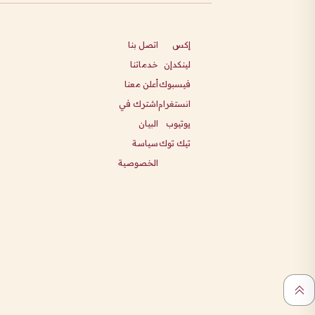
إكس
اتصل بنا
لينكدإن
خدماتنا
فيسبوك
أعلن معنا
انستغرام
اشترك في
يوتيوب
البيان
تيك توك
سياسة
الخصوصية