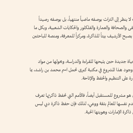
لا ينظر إلى التراث بوصفه ماضياً منتهياً، بل بوصفه رصيداً
سيقى والصحافة والعمارة والفلكلور والحكايات الشعبية، وبكل ما
 يصبح الأرشيف بيتاً للذاكرة، ومركزاً للمعرفة، ومنصة للباحثين
ياة جديدة حين يتيحها للقراءة والدراسة، ويحولها من مواد
ة وجود هذا المشروع في مكتبة كبرى تحمل اسم محمد بن راشد، بما
ة على التنظيم والحفظ والإتاحة.
و مشروع للمستقبل أيضاً، فالأمم التي تحفظ ذاكرتها تعرف
قدم نفسها للعالم بثقة ووعي، لذلك فإن حفظ ذاكرة دبي ليس
ذاكرة الإمارات وهويتها الحية.