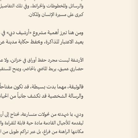
والرسائل والمخطوطات والخرائط، وفي تلك التفاصيل ا
كبرى على مسيرة الإنسان والمكان.
ومن هنا تبرز أهمية مشروع «أرشيف دبي» في مك
يعيد الاعتبار للذاكرة، ويحفظ حكاية مدينة عر
الأرشفة ليست مجرد حفظ أوراق في خزائن، ولا عم
حضاري عميق، يربط الماضي بالحاضر، ويمنح المستقبل 
فالوثيقة، مهما بدت بسيطة، قد تكون مفتاحاً ل
والرسالة الشخصية قد تكشف جانباً من الحياة ا
ودبي، بما شهدته من تحولات متسارعة، تحتاج إلى أ
ليقدمه للأجيال القادمة مادة حية قابلة للقراءة وا
مكانتها الراهنة من فراغ، بل عبر تراكم طويل من ا