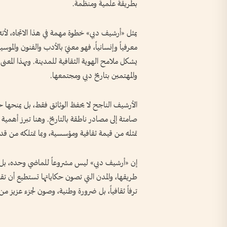
بطريقة علمية ومنظمة.
يمثل «أرشيف دبي» خطوة مهمة في هذا الاتجاه، لأنه 
معرفياً وإنسانياً، فهو معنيّ بالأدب والفنون والمو
يشكل ملامح الهوية الثقافية للمدينة. وبهذا المعنى
والمهتمين بتاريخ دبي ومجتمعها.
الأرشيف الناجح لا يحفظ الوثائق فقط، بل يمنحها ح
صامتة إلى مصادر ناطقة بالتاريخ. وهنا تبرز أهمي
تمثله من قيمة ثقافية ومؤسسية، وبما تمتلكه من قدر
إن «أرشيف دبي» ليس مشروعاً للماضي وحده، بل ه
طريقها، والمدن التي تصون حكاياتها تستطيع أن ت
ترفاً ثقافياً، بل ضرورة وطنية، وصون لجزء عزيز من 