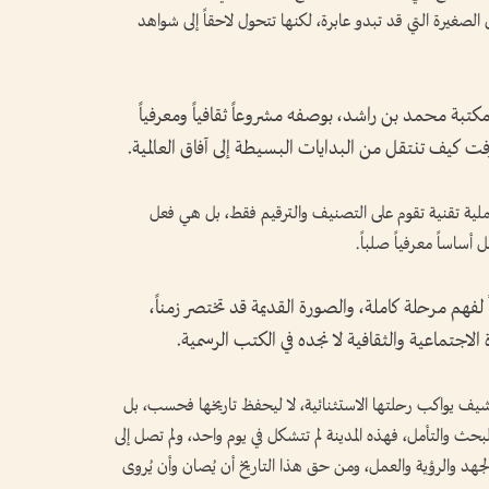
لصغيرة التي قد تبدو عابرة، لكنها تتحول لاحقاً إلى شواهد
تبة محمد بن راشد، بوصفه مشروعاً ثقافياً ومعرفياً
فت كيف تنتقل من البدايات البسيطة إلى آفاق العالمية.
لية تقنية تقوم على التصنيف والترقيم فقط، بل هي فعل
أساساً معرفياً صلباً.
فهم مرحلة كاملة، والصورة القديمة قد تختصر زمناً،
لاجتماعية والثقافية لا نجده في الكتب الرسمية.
رشيف يواكب رحلتها الاستثنائية، لا ليحفظ تاريخها فحسب، بل
لبحث والتأمل، فهذه المدينة لم تتشكل في يوم واحد، ولم تصل إلى
لجهد والرؤية والعمل، ومن حق هذا التاريخ أن يُصان وأن يُروى