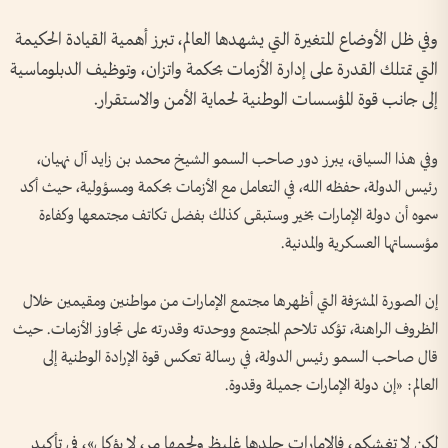
وفي ظل الأوضاع المتغيرة التي يشهدها العالم، تبرز أهمية القيادة الحكيمة
التي تمتلك القدرة على إدارة الأزمات بحكمة واتزان، وتوظيف الدبلوماسية
إلى جانب قوة المؤسسات الوطنية لحماية الأمن والاستقرار.
وفي هذا السياق، يبرز دور صاحب السمو الشيخ محمد بن زايد آل نهيان،
رئيس الدولة، حفظه الله، في التعامل مع الأزمات بحكمة ومسؤولية، حيث أكد
سموه أن دولة الإمارات بخير وستبقى كذلك بفضل تكاتف مجتمعها وكفاءة
مؤسساتها العسكرية والمدنية.
إن الصورة المشرّفة التي أظهرها مجتمع الإمارات من مواطنين ومقيمين خلال
الظروف الراهنة، تؤكد تلاحم المجتمع ووحدته وقدرته على تجاوز الأزمات. حيث
قال صاحب السمو رئيس الدولة، في رسالة تعكس قوة الإرادة الوطنية إلى
العالم: «إن دولة الإمارات جميلة وقدوة.
لكن لا تغشكم، فالإمارات جلدها غليظ ولحمها مر، لا يؤكل»، في تأكيد