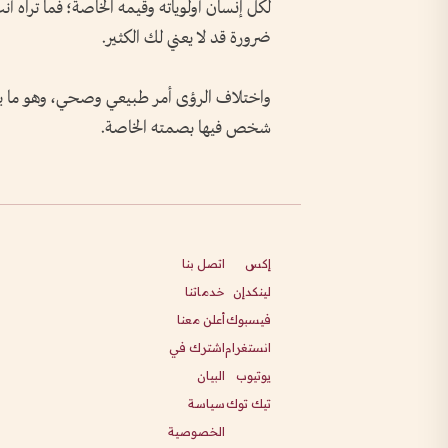
لكل إنسان أولوياته وقيمه الخاصة؛ فما تراه أنت إن
ضرورة قد لا يعني لك الكثير.
واختلاف الرؤى أمر طبيعي وصحي، وهو ما يثري 
شخص فيها بصمته الخاصة.
إكس
اتصل بنا
لينكدإن
خدماتنا
فيسبوك
أعلن معنا
انستغرام
اشترك في
يوتيوب
البيان
تيك توك
سياسة
الخصوصية