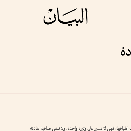
دة
ف أطيافها؛ فهي لا تسير على وتيرة واحدة، ولا تبقى صافية هادئة