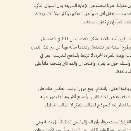
يل عقولنا. صرنا نبحث عن الإجابة السريعة بدل السؤال الذكي،
ت، بات العقل أقل صبراً على التفكير، وأكثر ميلاً للاستهلاك.
ت تماماً، إن لم يُدرَّب يضعف.
لاحظ تفوق أحد طلابه بشكل لافت، ليس فقط في التحصيل
وطرح أسئلة غير تقليدية. وعندما سأله يوماً عن سر هذا التميز،
ومية للقراءة الحرة، لا ترتبط بالمناهج المدرسية. يقرأ في
وأسئلة حول ما يقرأه. وأضاف أن والده كان يشجعه دائماً على
ء بالحفظ.
 «رياضة العقل» بانتظام. ومع مرور الوقت، انعكس ذلك على
درته على اتخاذ القرار، وأصبح أكثر وعياً بما يدور حوله.
ما يُشار إليه كنموذج للطالب المفكر لا الطالب الحافظ.
القراءة ليست ترفاً، وأن السؤال ليس تشكيكاً، بل بداية وعي.
حث المستمر هو الوقود الذي يبقي العقل حياً. ومع الأسف، فإن