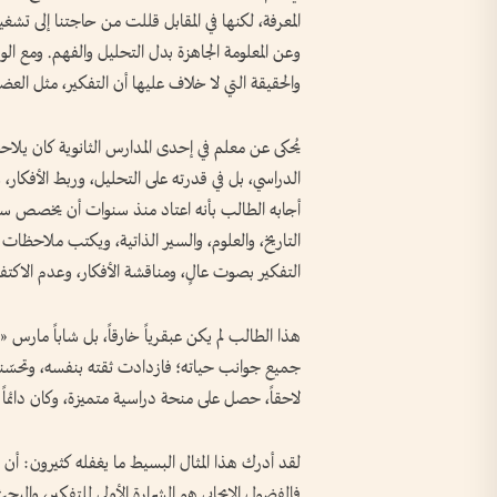
المعرفة، لكنها في المقابل قللت من حاجتنا إلى تشغ
وعن المعلومة الجاهزة بدل التحليل والفهم. ومع الوق
والحقيقة التي لا خلاف عليها أن التفكير، مثل العضلا
يُحكى عن معلم في إحدى المدارس الثانوية كان ي
الدراسي، بل في قدرته على التحليل، وربط الأفكار، 
أجابه الطالب بأنه اعتاد منذ سنوات أن يخصص ساعة ي
التاريخ، والعلوم، والسير الذاتية، ويكتب ملاحظات 
التفكير بصوت عالٍ، ومناقشة الأفكار، وعدم الاكتفا
هذا الطالب لم يكن عبقرياً خارقاً، بل شاباً مارس
جميع جوانب حياته؛ فازدادت ثقته بنفسه، وتحسّنت ق
لاحقاً، حصل على منحة دراسية متميزة، وكان دائماً 
لقد أدرك هذا المثال البسيط ما يغفله كثيرون: أن 
فالفضول الإيجابي هو الشرارة الأولى للتفكير، والب