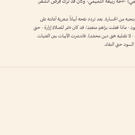
ارمي) -اسمه ربيعة التميمي- وكان قد ترك قرض الشعر.
 ينجيه من الخسارة. بعد تردد نفحه أبياتاً شعرية أعانته على
 - ماذا فعلت بزاهدٍ متعبّدِ/ قد كان شمّر للصلاةِ إزارهُ - حتى
 لا تقتليهِ بحق دين محمّدِ). فانتشرت الأبيات بين الفتيات
ر السود حتى النفاد.