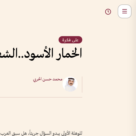
على فكرة
الخمار الأسود..الشع
محمد حسن الحربي
للوهلة الأولى يبدو السؤال جريئاً، هل سبق الع