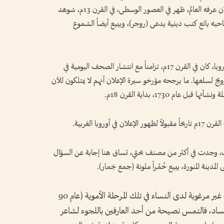
السؤال وأحقية طرحه. أثبتت البحوث بأن أول إعلان عرفه العالم، ظهر في العصور الوسطى، في القرن 13م، شوهد
به بائع كتب دينية يدعى (روجر)، ويبيع أيضاً الشموع
من الدراسات ما تقول إن أول ظهور للإعلان في أوروبا، كان في القرن 17م، تزامناً مع انتشار الصحف اليومية في
يج لسلعها. ما يرجحه مؤرخو سيرة الإعلان أنهم لا يمتلكون للآن
عام 1730، بداية القرن 18م.
روبا الغربية.
عرب، وجدت في أكثر من مصنف بحثي، تساق هنا إجابة عن السؤال
مدينة المنورة، يبيع خُمُراً ملونة (جمع خِمار).
باع منها الألوان كلها، ماعدا الخُمُر السود بدت غير مرغوبة لدى النساء في تلك المرحلة الأموية (عام 90
كساد، فالتمس نصيحة من أحد العارفين باللجوء لشاعر