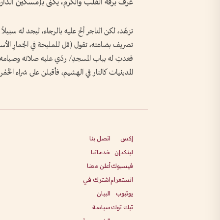
عُرف برقة القلب والكرم، يكنى بـ(مسكين الد
تزهّد، لكن التاجر ألح عليه بالرجاء، ليجد له سبيلاً
تصريف بضاعته، تقول (قل للمليحة في الخِمارِ الأسودِ
قعدتِ له بباب المسجدِ/ ردّي عليه صلاته وصيامه -
المدينيات كالنار في الهشيم، فأقبلن على شراء الخُمُ
إكس
اتصل بنا
لينكدإن
خدماتنا
فيسبوك
أعلن معنا
انستغرام
اشترك في
يوتيوب
البيان
تيك توك
سياسة