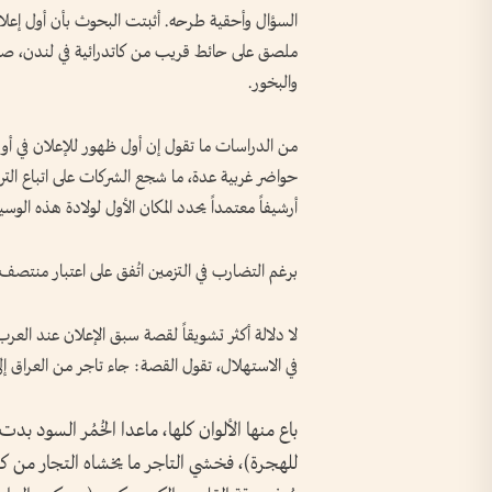
ملصق على حائط قريب من كاتدرائية في لندن، صاح
والبخور.
حواضر غربية عدة، ما شجع الشركات على اتباع الترو
أرشيفاً معتمداً يحدد المكان الأول لولادة هذه الوسيلة ونشأتها قبل 
برغم التضارب في التزمين اتُفق على اعتبار منتصف القرن 17م تاريخاً مقبولاً لظهور الإعلان في أو
لا دلالة أكثر تشويقاً لقصة سبق الإعلان عند ال
في الاستهلال، تقول القصة: جاء تاجر من العراق إلى ال
للهجرة)، فخشي التاجر ما يخشاه التجار من 