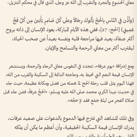
معاني الخشوع والتجرد والتقرب إلى الله عز وجل، الذي قال في محكم التنزيل:
(وَأَذِّن فِي النَّاسِ بِالْحَجِّ يَأْتُوكَ رِجَالاً وعلَى كُلّ ضَامِرٍ يَأْتِينَ مِن كُلِّ فَجٍّ
عَمِيقٍ) [الحج: 27]، ففي هذه الأيام المباركة، يعود الإنسان إلى ذاته بروح
أكثر صفاءً، يعيد فيها مراجعة قلبه ونفسه بعيداً عن صخب الحياة،
ليقترب أكثر من معاني الرحمة والتسامح والإيمان.
ومع إشراقة «يوم عرفة»، تتجدد في النفوس معاني الرجاء والرحمة، ويستشعر
الإنسان قيمة النعم التي تحيط به، وحاجته الدائمة إلى السكينة والقرب من الله،
فهذا اليوم يمثل قلب رحلة الحج لما يحمله من فضل ومكانة عظيمة، حيث جاء
في حديث نبينا الكريم، محمد صلى الله عليه وسلم: «الحجُّ عرفةُ، فمَن جاء قبل
صلاةِ الفجرِ من ليلةِ جَمْعٍ فقد تمَّ حَجُّه».
وفي تلك المشاهد التي تمتزج فيها الدموع بالدعوات على صعيد عرفات،
يدرك الإنسان قيمة السكينة الحقيقية، وأن أعظم ما يمكن أن يملكه
القلب هو الطمأنينة والقرب من الله.