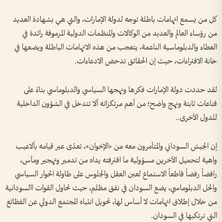
كل من يسمع اتهامات باطلة توجه لدولة الإمارات، والتي هي بشهادة العديد
من رؤساء العالم والعديد من الوكالات والمنظمات الدولية المرموقة رائدة في
العطاء والدبلوماسية الناعمة، يتعجب من هذه الاتهامات الباطلة ويضعها في
خانة الافتراءات، حيث إن الحقائق تدحض الادعاءات.
لقد حددت دولة الإمارات فكرها ونهجها السياسي والدبلوماسي بناءً على
قناعات ثابتة ونهج واضح؛ من أهم مرتكزاته ألا تتدخل في الشؤون الداخلية
للدول الأخرى..
إن الجيش السوداني والمتآمرون معه من «الإخوان»، تعدّى عبر قيامه بألاعيب
واهية لتحميل الآخرين مسؤولية ما اقترفته يداه من تدمير وتهجير ومآس،
رافضاً رفضاً قاطعاً الاستماع لعين العقل والجلوس على طاولة الحوار السياسي
والحل الدبلوماسي، يضع السودان في نفق مظلم، حيث تحاول القوات االسودانية
من خلال إطلاق اتهامات لا أساس لها، تحويل انتباه المجتمع الدولي عن الفظائع
التي ترتكبها في السودان.