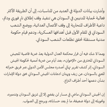
وأشارت بيانات الدولة في العديد من المناسبات، إلى أن الطريقة الأكثر
فعالية لحماية المدنيين في السودان هي تنفيذ وقف إطلاق نارٍ فوري ودائم،
داعية الأطراف المتحاربة إلى وقف الأعمال العدائية، ووضع الشعب
السوداني في المقام الأول قبل أهدافها العسكرية، ودعم قيام حكومة
مدنية مستقلة تحقق تطلعات الشعب السوداني.
ومما لا شك فيه أن قرار محكمة العدل الدولية يعدّ ضربة قاضية للجيش
السوداني المخترق من «الإخوان»، بعد أيام من ضربة أممية لحكومة الجيش
السوداني، إثر كشف تقرير نهائي أصدره مجلس الأمن الدولي عبر فريق خبرائه
المعني بالسودان، عن زيف وبهتان ادعاءات الجيش السوداني بحق دولة الإمارات
بشأن دعمها أحد أطراف النزاع.
إن الجيش السوداني ماضٍ في مسار لن يفضي إلا إلى تمزيق السودان وتدميره،
وتحويله إلى دولة ضعيفة، ما لم يعد حساباته، ويرجع إلى الصواب.