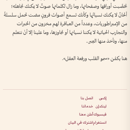
تخضّبت أوراقها وصفحاتها، وما زال لكلماتها صوتٌ لا يمكنك تجاهله؛
ألحانٌ لا يمكنك نسيانُها وكأنك تسمع أصواتَ قرونٍ مضت تحمل سلسلةً
من الإمبراطوريات، وعدداً من العباقرة لهم مخزون من الخبرات
والتجارب الحياتية لا يمكننا نسيانها أو تجاوزها، وما علينا إلا أنْ نتعلم
منها، ونأخذ منها العِبر..
هنا يكمُن «سمو القلب ورفعة العقل».
إكس
اتصل بنا
لينكدإن
خدماتنا
فيسبوك
أعلن معنا
انستغرام
اشترك في البيان