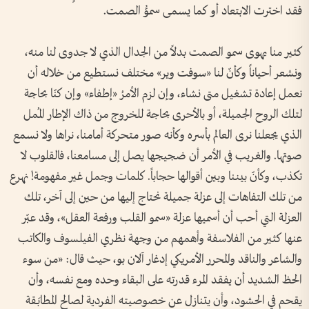
فقد اخترت الابتعاد أو كما يسمى سموُّ الصمت.
كثير منا يهوى سمو الصمت بدلاً من الجدال الذي لا جدوى لنا منه،
ونشعر أحياناً وكأنّ لنا «سوفت وير» مختلف نستطيع من خلاله أن
نعمل إعادة تشغيل متى نشاء، وإن لزم الأمرُ «إطفاء» وإن كنّا بحاجة
لتلك الروح الجميلة، أو بالأحرى بحاجة للخروج من ذاك الإطار المُمل
الذي يجعلنا نرى العالم بأسره وكأنه صور متحركة أمامنا، نراها ولا نسمع
صوتها. والغريب في الأمر أن ضجيجها يصل إلى مسامعنا، فالقلوب لا
تكذب، وكأنّ بيننا وبين أقوالها حجاباً. كلمات وجمل غير مفهومة! نهرع
من تلك التفاهات إلى عزلة جميلة نحتاج إليها من حين إلى آخر، تلك
العزلة التي أحب أن أسميها عزلة «سمو القلب ورفعة العقل»، وقد عبّر
عنها كثير من الفلاسفة وأهمهم من وجهة نظري الفيلسوف والكاتب
والشاعر والناقد والمحرر الأمريكي إدغار آلان بو، حيث قال: «من سوء
الحظ الشديد أن يفقد المرء قدرته على البقاء وحده ومع نفسه، وأن
يقحم في الحشود، وأن يتنازل عن خصوصيته الفردية لصالح المطابَـقة