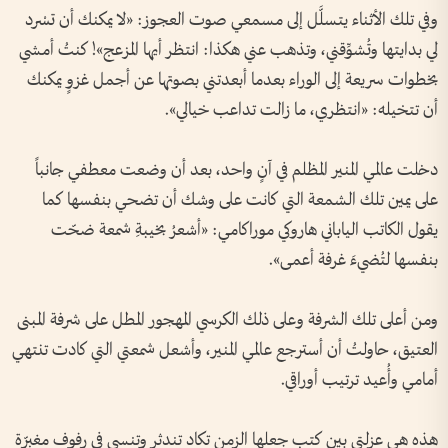
وفي تلك الأثناء يتسلَّل إلى مسمعي صوت العجوز: «لا يمكنك أن تسْرد
لي بدايتها وتُشوِّقني، وتذهب عني هكذا: انتظر أيها المزعج»! كنتُ أمشي
بخطوات سريعة إلى الوراء بعدما أبعدتني بصوتها عن أجمل غزوٍ يمكنك
أن تتخيله: «انتظري، ما زالت تداعب خيالي».
دخلت عالمي المنير المظلم في آنٍ واحد، بعد أن وضعت معطفي جانباً
على يمين تلك الشمعة التي كانت على وشك أن تضحي بنفسها كما
يقول الكاتب الياباني هاروكي موراكامي: «أشعرُ بخيبةِ شمعة ضحّت
بنفسها لتُضيءَ غرفة أعمى».
ومن أعلى تلك الشرفة وعلى ذلك الكرسي المهجور المطل على شرفة المبنى
العتيق، حاولتُ أن أسترجع عالمي المنير، وأشعل شمعتي التي كادت تنتهي
أمامي وأُعيد ترتيب أوراقي.
هذه هي عزلتي بين كتب جعلها الزمن تكاد تندثر وتنسى في رفوف مغبرّة