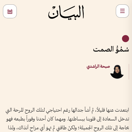
سُـمُـوُّ الصمت
صبحة الراشدي
ابتعدت عنها قليلاً، لم أشأ جدالها رغم احتياجي لتلك الروح المرحة التي
تدخل السعادة إلى قلوبنا ببساطتها. ومهما كان أحدنا وقوراً بطبعه فهو
بحاجة إلى تلك الروح الجميلة؛ ولكنّ طاقتي لم تهوَ أي مزاحٍ آنذاك، ولذا