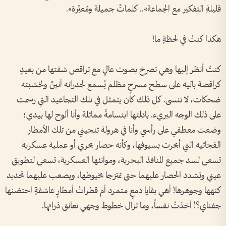
قليلةِ التفكير مع الجماعة».. كلماتٌ جميلة ومُعبِّرة».
هكذا كنتُ في لحظةٍ ما!
كنتُ أنظر إليها وهي تصرخ بصوت عالٍ مع تراقص شفتها من بعيدٍ
كراقصة باليه على سطح مسرحٍ مظلم يُسمع لجدرانه أنينٌ ولخشبته
ضحكات، لا تنسى. كل ذلك كان يتمثل في تلك التجاعيد التي رسمت
على ذلك الوجه البريء. بادلتها ابتسامةً مماثلة وأنا ألوح لها بيدي؛
وضعت معطفي على رأسي وأنا في هرولة تنجيني من تلك الأمطار
الفجائية التي أبحرت بسيوفها، وكأنه حصار بحري أو عملية عسكرية
تسعى لسد جميع المنافذ البحرية، وموانئها العسكرية، تسعى لتطويق
عيني وتشدد الحصار عليهما حتى تمتزجا بخيوطها، ويصعب عليهما تحديد
كنهها وجوهرها! أهي بقايا دمعٍ متمرد أم قطراتُ أمطارٍ عاشقةٍ احتضنها
جفناي؟! أخذتُ نفساً، وما تزال خطوط وجهي تعانق ذراتها.