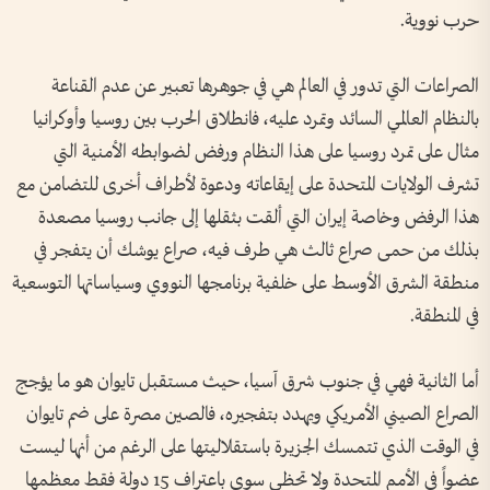
حرب نووية.
الصراعات التي تدور في العالم هي في جوهرها تعبير عن عدم القناعة
بالنظام العالمي السائد وتمرد عليه، فانطلاق الحرب بين روسيا وأوكرانيا
مثال على تمرد روسيا على هذا النظام ورفض لضوابطه الأمنية التي
تشرف الولايات المتحدة على إيقاعاته ودعوة لأطراف أخرى للتضامن مع
هذا الرفض وخاصة إيران التي ألقت بثقلها إلى جانب روسيا مصعدة
بذلك من حمى صراع ثالث هي طرف فيه، صراع يوشك أن يتفجر في
منطقة الشرق الأوسط على خلفية برنامجها النووي وسياساتها التوسعية
في المنطقة.
أما الثانية فهي في جنوب شرق آسيا، حيث مستقبل تايوان هو ما يؤجج
الصراع الصيني الأمريكي ويهدد بتفجيره، فالصين مصرة على ضم تايوان
في الوقت الذي تتمسك الجزيرة باستقلاليتها على الرغم من أنها ليست
عضواً في الأمم المتحدة ولا تحظى سوى باعتراف 15 دولة فقط معظمها