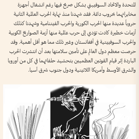
المتحدة والاتحاد السوفييتي بشكل صريح فيها رغم انشغال أجهزة
مخابراتهما بحروب دائمة. فقد شهدنا منذ نهاية الحرب العالمية الثانية
حروباً عديدة منها الحرب الكورية والحرب الفيتنامية وشهدنا كذلك
أزمات خطيرة كادت تؤدي إلى حرب عالمية منها أزمة الصواريخ الكوبية
والحرب السوفييتية في أفغانستان وغير ذلك مما هو أقل أهمية. وقد
حرصت معظم دول العالم على تأمين سلامتها بعد أن انتشرت الحرب
الباردة إثر قيام القوتين العظميين بتحشيد حلفائهما في كل من أوروبا
والشرق الأوسط وأمريكا اللاتينية ودول جنوب شرق آسيا.