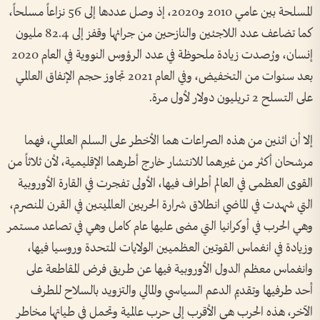
المسلحة بين عامي 2010 و2020، إذ وصل عددها إلى 56 نزاعاً مسلحاً،
كما تضاعف عدد اللاجئين والنازحين من جرائها وقفز إلى 82.4 مليون
إنسان، ورُصدت زيادة ملحوظة في عدد الرؤوس النووية في العام 2020
بعد سنوات من التخفيض، وفي العام 2021 تجاوز حجم الإنفاق العالمي
على التسلح 2 تريليون دولار لأول مرة.
إلا أن اثنين من هذه الصراعات هما الأخطر على السلم العالمي، فهما
مرشحان أكثر من غيرهما للانتشار خارج أطرهما الإقليمية، لأن ثلاثاً من
القوى العظمى في العالم أطراف فيها، الأولى تفجرت في القارة الأوروبية
التي شهدت في الماضي انطلاق شرارة الحربين العالميتين في القرن المنصرم،
وهي الحرب في أوكرانيا التي مضى عليها عام كامل وهي في تصاعد مستمر
وزيادة في انغماس القوتين العظميين الولايات المتحدة وروسيا فيها،
وانغماس معظم الدول الأوروبية فيها عن طريق فرض المقاطعة على
أحد طرفيها وتقديم الدعم السياسي والمالي والتزويد بالسلاح للطرف
الآخر، هذه الحرب هي الأقرب إلى حرب عالمية وتحمل في طياتها مخاطر