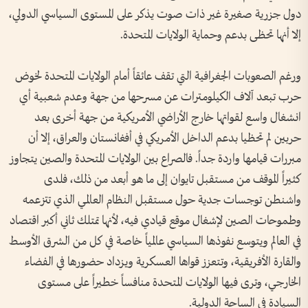
دول جزرية صغيرة غير ذات صوت يذكر على المستوى السياسي الدولي،
إلا أنها تحظى بدعم وحماية الولايات المتحدة.
ورغم الصعوبات الجغرافية التي تقف عائقاً أمام الولايات المتحدة لخوض
حرب تبعد آلاف الكيلومترات عن مسرحها من جهة وعدم شعبية أي
انشغال واسع لقواتها خارج الأراضي الأمريكية من جهة أخرى بعد
حربين لم تحظيا بدعم الداخل الأمريكي في أفغانستان والعراق، إلا أن
مبررات قيامها واردة جداً. فالصراع بين الولايات المتحدة والصين يتجاوز
كثيراً الموقف من مستقبل تايوان إلى ما هو أبعد من ذلك، فلدى
واشنطن توجسات جدية حول مستقبل النظام العالمي الذي تتزعمه
وطموحات الصين لإشغال موقع قيادي فيه، لأنها تمتلك ثاني أكبر اقتصاد
في العالم ويتوسع نفوذها السياسي عالمياً خاصة في كل من الشرق الأوسط
والقارة الأفريقية، وتتعزز قواها العسكرية ويزداد حضورها في الفضاء
الخارجي، وترى فيها الولايات المتحدة منافساً خطيراً على مستوى
السيادة في الساحة الدولية.