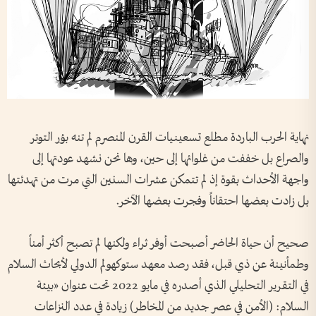
نهاية الحرب الباردة مطلع تسعينيات القرن المنصرم لم تنه بؤر التوتر
والصراع بل خففت من غلوائها إلى حين، وها نحن نشهد عودتها إلى
واجهة الأحداث بقوة إذ لم تتمكن عشرات السنين التي مرت من تهدئتها
بل زادت بعضها احتقاناً وفجرت بعضها الآخر.
صحيح أن حياة الحاضر أصبحت أوفر ثراء ولكنها لم تصبح أكثر أمناً
وطمأنينة عن ذي قبل، فقد رصد معهد ستوكهولم الدولي لأبحاث السلام
في التقرير التحليلي الذي أصدره في مايو 2022 تحت عنوان «بيئة
السلام: (الأمن في عصر جديد من المخاطر) زيادة في عدد النزاعات