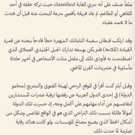
ملفاً صنف على أنه سري للغاية classified حيث تركه خلفه في أحد
المقاهي أو المطاعم، ثم عاد فريقه بأقصى سرعة للبحث عنه قبل أن يحدث
ما لا يحمد عقباه.
وقد ارتكب قبطان سفينة التايتانك الشهيرة خطأ فادحاً ببعده عن قمرة
القيادة (الملاحة) فلم يكن بوسعه تدارك الجبل الجليدي العملاق الذي
اصطدمت به فأودى ذلك إلى مقتل مئات الأشخاص في أشهر حادثة
مأساوية في عشرينات القرن الماضي.
وقبل أيام كنت أقرأ في الموقع الرسمي لهيئة الفتوى والتشريع (محامو
الدولة) في إحدى الدول العربية عن رفضها ترقية عشرات المستشارين
لتقاعسهم عن أداء مهامهم على أكمل وجه، إذ خسرت تلك الدولة
أموالاً طائلة بسبب ذلك التراخي الذي هو في الواقع تقاعس وشكل من
أشكال الخطأ الذي يضيع مصالح المؤسسات. ولو كانت هناك رقابة
صارمة لما حدث ذلك.