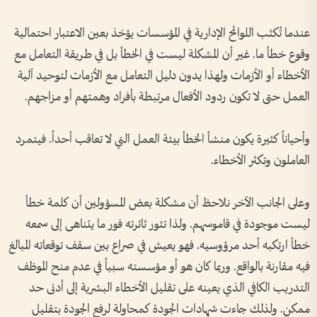
عندما تُكتَب اللوائح الإدارية في المؤسسات يؤخذ بعين الاعتبار احتمالية
وقوع خطأ ما. غير أن المشكلة ليست في الخطأ بل في طريقة التعامل مع
الأخطاء أو الأزمات ولهذا يدون دليل التعامل مع الأزمات لتوحيد آلية
العمل حتى لا تكون ردود الأفعال مرتبطة بأفراد وهمتهم أو مزاجهم.
وأحياناً كثيرة يكون منشأ الخطأ بيئة العمل التي لا تعاقب أحداً. فيتمرد
العاملون وتكثر الأخطاء.
‏وعلى الجانب الآخر نلاحظ أن مشكلة بعض المسؤولين أن كلمة خطأ
ليست موجودة في قاموسهم. ولذا تثور ثائرته فور ما يتناهى إلى سمعه
خطأ ارتكبه أحد مرؤوسيه. فهو يعيش في صراع بين سقف توقعاته المبالغ
فيه مقارنة بالواقع. وربما كان هو أو مؤسسته سبباً في عدم منح الموظف
التدريب الكافي الذي يعينه على تقليل الأخطاء البشرية إلى أدنى حد
ممكن. ولذلك جاءت شهادات الجودة كمحاولة لرفع الجودة بتقليل