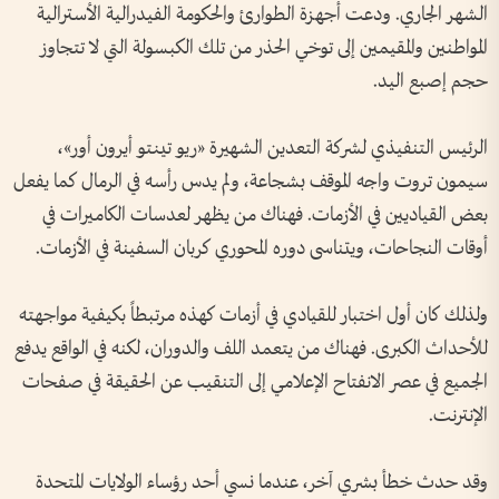
الشهر الجاري. ودعت أجهزة الطوارئ والحكومة الفيدرالية الأسترالية
المواطنين والمقيمين إلى توخي الحذر من تلك الكبسولة التي لا تتجاوز
حجم إصبع اليد.
الرئيس التنفيذي لشركة التعدين الشهيرة «ريو تينتو أيرون أور»،
سيمون تروت واجه الموقف بشجاعة، ولم يدس رأسه في الرمال كما يفعل
بعض القياديين في الأزمات. فهناك من يظهر لعدسات الكاميرات في
أوقات النجاحات، ويتناسى دوره المحوري كربان السفينة في الأزمات.
ولذلك كان أول اختبار للقيادي في أزمات كهذه مرتبطاً بكيفية مواجهته
للأحداث الكبرى. فهناك من يتعمد اللف والدوران، لكنه في الواقع يدفع
الجميع في عصر الانفتاح الإعلامي إلى التنقيب عن الحقيقة في صفحات
الإنترنت.
وقد حدث خطأ بشري آخر، عندما نسي أحد رؤساء الولايات المتحدة