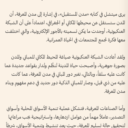
يرى ميتشل في كتابه «مدن المستقبل»، في إشارة إلى مدن المعرفة، أن
المدن ستستقل عن محيطها المكاني أو الجغرافي، اعتماداً على أن الشبكة
العنكبوتية، أوجدت ما يمكن تسميته بالأجور الإلكترونية، والتي اختلفت
معها فكرة تجمع المجتمعات في الحياة العمرانية.
ولقد أعادت الشبكة العنكبوتية صياغة المحيط المكاني للمباني والمدن
بصورة جوهرية، وأصبحت حياة المدينة تُنظَّم وتُدار بقواعد جديدة عما
كانت عليه سلفاً، وبالتالي، تغير دور المباني في مدن المعرفة، عما كانت
عليه من ذي قبل، وصار للمباني الذكية دور جديد في دعم مفهوم وبناء
مدن المعرفة.
وأما الصناعات المعرفية، فتشكل عملية تنمية الأسواق المحلية وأسواق
التصدير، عاملاً مهماً من عوامل ازدهارها، واستراتيجية يجب مراعاتها
لتحقيق حالة تسليع المعرفة، حيث يعد تنشيط وتنمية الأسواق، شرطاً