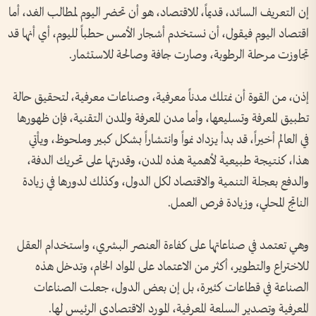
إن التعريف السائد، قديماً، للاقتصاد، هو أن تحضر اليوم لمطالب الغد، أما
اقتصاد اليوم فيقول، أن نستخدم أشجار الأمس حطباً لليوم، أي أنها قد
تجاوزت مرحلة الرطوبة، وصارت جافة وصالحة للاستثمار.
إذن، من القوة أن نمتلك مدناً معرفية، وصناعات معرفية، لتحقيق حالة
تطبيق المعرفة وتسليعها، وأما مدن المعرفة والمدن التقنية، فإن ظهورها
في العالم أخيراً، قد بدأ يزداد نمواً وانتشاراً بشكل كبير وملحوظ، ويأتي
هذا، كنتيجة طبيعية لأهمية هذه المدن، وقدرتها على تحريك الدفة،
والدفع بعجلة التنمية والاقتصاد لكل الدول، وكذلك لدورها في زيادة
الناتج المحلي، وزيادة فرص العمل.
وهي تعتمد في صناعاتها على كفاءة العنصر البشري، واستخدام العقل
للاختراع والتطوير، أكثر من الاعتماد على المواد الخام، وتدخل هذه
الصناعة في قطاعات كثيرة، بل إن بعض الدول، جعلت الصناعات
المعرفية وتصدير السلعة المعرفية، المورد الاقتصادي الرئيس لها.