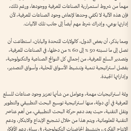
مهماً من شروط استمرارية الصناعات المعرفية ووجودها، ورغم ذلك،
فإن هذه الآلية لا تكفي وحدها لإنعاش وجود الصناعات المعرفية، لأن
إدارتها بوعي، وإدراك شرط مهم أيضاً إلى جانب تلك الآليات.
ومما يذكر، أن بعض الدول، كالولايات المتحدة واليابان، استطاعت أن
تصل إلى ما نسبته 50 % إلى 60 % من دخلها، في الصناعات المعرفية،
وتصدير السلع المعرفية، من إجمالي كل النواتج الصناعية والتكنولوجية،
بفضل استراتيجية تنمية وتنشيط الأسواق المحلية، وأسواق التصدير،
وإداراتها الجيدة.
وثمة استراتيجيات مهمة، وعوامل من شأنها تعزيز وجود صناعات للسلع
المعرفية في أي دولة، منها استراتيجية توسيع البحث التطبيقي والتطوير
ونقل التقنية، حيث يعد دعم حركة البحث التطبيقي، من أهم عناصر
التقنية المعلوماتية، ويتم هذا من خلال تشجيع الإبداع والابتكار، ودعم
الإنتاج الفكري، وتنشيط الحاضنات التكنولوجية، في سياق دعم الأفكار