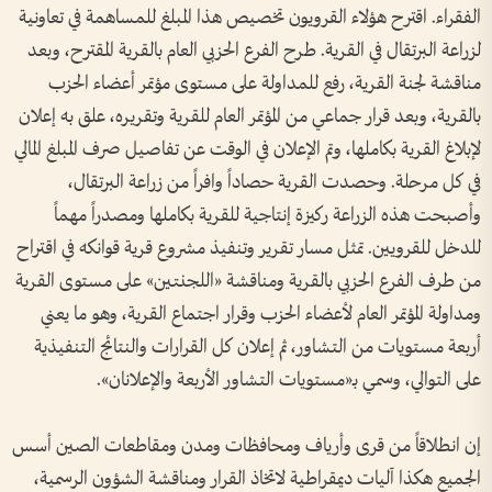
الفقراء. اقترح هؤلاء القرويون تخصيص هذا المبلغ للمساهمة في تعاونية
لزراعة البرتقال في القرية. طرح الفرع الحزبي العام بالقرية المقترح، وبعد
مناقشة لجنة القرية، رفع للمداولة على مستوى مؤتمر أعضاء الحزب
بالقرية، وبعد قرار جماعي من المؤتمر العام للقرية وتقريره، علق به إعلان
لإبلاغ القرية بكاملها، وتم الإعلان في الوقت عن تفاصيل صرف المبلغ المالي
في كل مرحلة. وحصدت القرية حصاداً وافراً من زراعة البرتقال،
وأصبحت هذه الزراعة ركيزة إنتاجية للقرية بكاملها ومصدراً مهماً
للدخل للقرويين. تمثل مسار تقرير وتنفيذ مشروع قرية قوانكه في اقتراح
من طرف الفرع الحزبي بالقرية ومناقشة «اللجنتين» على مستوى القرية
ومداولة المؤتمر العام لأعضاء الحزب وقرار اجتماع القرية، وهو ما يعني
أربعة مستويات من التشاور، ثم إعلان كل القرارات والنتائج التنفيذية
على التوالي، وسمي بـ«مستويات التشاور الأربعة والإعلانان».
إن انطلاقاً من قرى وأرياف ومحافظات ومدن ومقاطعات الصين أسس
الجميع هكذا آليات ديمقراطية لاتخاذ القرار ومناقشة الشؤون الرسمية،