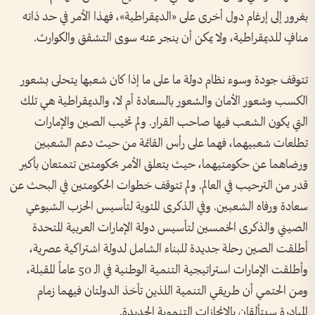
بغرور إلى إرغام دول أخرى على «الديمقراطية»، فهذا الأمر في حد ذاته
منافٍ للديمقراطية، ولا يمكن أن ينجر عنه سوى التشقق والكوارث.
تتوقف جودة وسوء نظام دولة ما على ما إذا كان شعبها يتحلى بشعور
الكسب وشعور الأمان والشعور بالسعادة أم لا، والديمقراطية هي تلك
التي يكون الشعب فيها صاحب القرار. ولم تخيب الصين والإمارات
تطلعات شعبيهما، فهما على رأس القائمة من حيث دعم الشعبين
ورضاهما عن حكومتيهما، حيث يتعلق الأمر بحكومتين تتمتعان بأكبر
قدر من الترحيب في العالم. ولم تتوقف خطوات الحكومتين في البحث عن
سعادة ورفاه الشعبين. وفي الذكرى المئوية لتأسيس الحزب الشيوعي
الصيني والذكرى الخمسين لتأسيس دولة الإمارات العربية المتحدة
أطلقت الصين رحلة جديدة للبناء الشامل لدولة اشتراكية عصرية،
وأطلقت الإمارات استراتيجية التنمية الوطنية في الـ 50 عاماً المقبلة،
ومن الحتمي أن طريقي التنمية اللذين تأخذ الدولتان فيهما زمام
المبادرة سيتألقان بالإنجازات التنموية الجديدة.