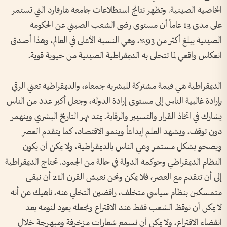
الخاصية الصينية. وتظهر نتائج استطلاعات جامعة هارفارد التي تستمر
على مدى 13 عاماً أن مستوى رضى الشعب الصيني عن الحكومة
الصينية يبلغ أكثر من 93%، وهي النسبة الأعلى في العالم، وهذا أصدق
انعكاس واقعي لما تتحلى به الديمقراطية الصينية من حيوية قوية.
الديمقراطية هي قيمة مشتركة للبشرية جمعاء، والديمقراطية تعني الرقي
بإرادة غالبية الناس إلى مستوى إرادة الدولة، وجعل أكبر عدد من الناس
يشارك في اتخاذ القرار والتسيير والرقابة. يمتد نهر التاريخ البشري وينهمر
دون توقف، ويشهد العلم إبداعاً وينمو الاقتصاد، كما يتقدم العصر
ويصحو بشكل مستمر وعي الناس بالديمقراطية، ولا يمكن أن يكون
النظام الديمقراطي وحوكمة الدولة في حالة من الجمود. تحتاج الديمقراطية
إلى أن تتقدم مع العصر، فلا يمكن ونحن نعيش القرن الـ21 أن نبقى
متمسكين بنظام سياسي متخلف، رافضين التخلي عنه، ناهيك عن أنه
لا يمكن أن نوقظ الشعب فقط عند الاقتراع ونجعله يعود لنومه بعد
انقضاء الاقتراع، ولا يمكن أن نسمع شعارات مزخرفة ومبهرجة خلال