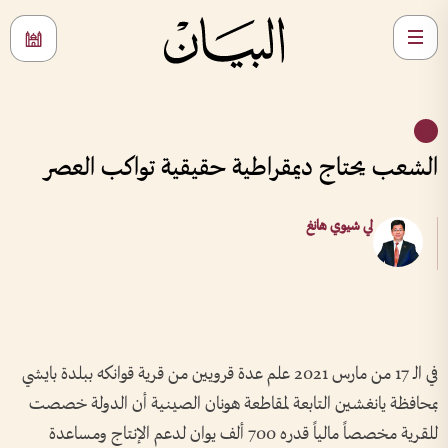
الشعب يحتاج ديمقراطية حقيقية تواكب العصر
لي شيوي هانغ
في الـ 17 من مارس 2021 علم عدة قرويين من قرية قوانكه ببلدة بايشي
بمحافظة يانغشين التابعة لمقاطعة هونان الصينية أن الدولة خصصت
للقرية مخصصاً مالياً قدره 700 ألف يوان لدعم الإنتاج ومساعدة