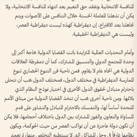
المنافسة الانتخابية ونفقد حق التعبير بعد انتهاء المنافسة الانتخابية، ولا
يمكن أن تذهلنا المعاملة الحسنة خلال التنافس على الأصوات ويتم
تجاهلنا بعد الاقتراع، إن ديمقراطية كهذه ليست ديمقراطية العصر،
وليست هي الديمقراطية الحقيقية.
وأمام التحديات العالمية المتزايدة باتت القضايا الدولية بحاجة أكبر إلى
وحدة المجتمع الدولي والتنسيق المشترك، كما أن دمقرطة العلاقات
الدولية هي اتجاه عام لا يقاوم. فمن ناحية قرر التنوع الحضاري تنوع
الممارسة الديمقراطية في مختلف الدول، فمختلف الدول يجب أن تتحلى
باحترام متبادل لحقوق الدول الأخرى في اختيار نموذج النظام الذي
يلائمها. ومن ناحية أخرى يجب أن تتخذ القضايا الدولية من ميثاق الأمم
المتحدة أساساً لها، والتمسك بالاحترام المتبادل والتشاور على قدم
المساواة والتعاون والفوز المشترك بين الدول باختلاف أحجامها، فلا يمكن
أن تكون دولة عاجزة عن أن تواكب العصر من حيث الحوكمة، ويكون
نظامها غارقاً في وحل المشاكل التي لا يستطيع التخلص منها، ثم تعمد