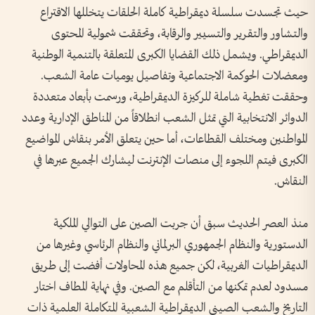
حيث تجسدت سلسلة ديمقراطية كاملة الحلقات يتخللها الاقتراع
والتشاور والتقرير والتسيير والرقابة، وتحققت شمولية المحتوى
الديمقراطي. ويشمل ذلك القضايا الكبرى المتعلقة بالتنمية الوطنية
ومعضلات الحوكمة الاجتماعية وتفاصيل يوميات عامة الشعب.
وحققت تغطية شاملة للركيزة الديمقراطية، ورسمت بأبعاد متعددة
الدوائر الانتخابية التي تمثل الشعب انطلاقاً من المناطق الإدارية وعدد
المواطنين ومختلف القطاعات، أما حين يتعلق الأمر بنقاش المواضيع
الكبرى فيتم اللجوء إلى منصات الإنترنت ليشارك الجميع عبرها في
النقاش.
منذ العصر الحديث سبق أن جربت الصين على التوالي الملكية
الدستورية والنظام الجمهوري البرلماني والنظام الرئاسي وغيرها من
الديمقراطيات الغربية، لكن جميع هذه المحاولات أفضت إلى طريق
مسدود لعدم تمكنها من التأقلم مع الصين. وفي نهاية المطاف اختار
التاريخ والشعب الصيني الديمقراطية الشعبية المتكاملة العلمية ذات