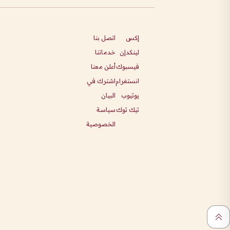
إكس
اتصل بنا
لينكدإن
خدماتنا
فيسبوك
أعلن معنا
انستغرام
اشترك في
يوتيوب
البيان
تيك توك
سياسة
الخصوصية