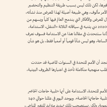
بحذافيرها، لكن ذلك ليس بسبب طريقة التنظيم والتحضير
الأمر مألوف، وهي طبيعة أصيلة لهذا المعرض منذ نشأته،
لمعرض والأفكار التي يندمج العالم فيها كلياً ويسهم من
خلالها ويدلي بدلوه، وبوضوح أكثر فإن إكسبو 2020 دبي ينتبه في سياقاته الثلاثة «التنقل، الاستدامة،
أننا سنتحدث في مقالنا هذا عن الاستدامة فسوف نعرف
عة، وهو ليس شأناً قومياً أو أممياً فقط، بل هو شأن
ديث عن الاستدامة Sustainability سنجد أن الأمم المتحدة في السنوات الماضية قد حددت
تطلب منهجية متكاملة تأخذ في اعتبارها الظروف البيئية،
لتابعة للأمم المتحدة، الاستدامة على أنها «تلبية حاجات الحاضر
دون المساس بقدرات الأجيال المستقبلية على تلبية حاجاتها الخاصة». ويوجد اليوم في عالمنا حوالي 140
نموية، ولكن يستصحب ذلك تهديد متزايد للتغير المناخي،