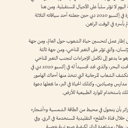
وم لا تؤثر سلباً على الأجيال المستقبلية. ومن هنا
نكتشف ذلك الوعي الذي تأسست عليه الفكرة في إكسبو 2020 دبي حين جعلته أحد سياقاته الثلاثة
م بأسره في الوقت الراهن.
ل إطار عمل لتحسين حياة الشعوب حول العالم، ومن جهة
سان، والتي تؤثر على التغير المناخي، ومن جهة ثالثة
هو ما يدعو إلى تكامل الإجراءات لتجنب التغير المناخي
داخل الأطر التنموية، وتهدف أيضاً إلى الحياة تحت البحر، والذي نجد تجسيداً له في إكسبو 2020 دبي في
كشف الشعاب المرجانية التي تتخذ منها أسماك الهامور
مدارس وصيادين، وكذلك الحياة في البر، ما يجعلها دعوة
لك باستخدام الموارد الطبيعية للأرض.
لزائر بأن يتجول في محيط من الطاقة الشمسية و«أشجار»
ن خلال قناة «الفلج» التقليدية المستخدمة في الري. وفي
ن خلال مشاهدة الزائر لكيفية صنع تربة خصبة