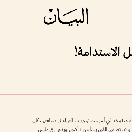
 الاستدامة!
رية صغيرة» التي أسهمت توجهات العولمة في صياغتها، كان
من البعيد استيعابها كلياً، لولا أن معرض إكسبو 2020 دبي الذي يبدأ من 1 أكتوبر وينتهي في مارس