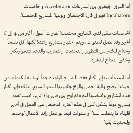
أما الفرق الجوهري بين المسرعات Accelerator والحاضنات
Incubators فهو في فترة الاحتضان ونوعية المشاريع المحتضنة.
الحاضنات تبقى لديها المشاريع محتضنة لفترات أطول، أكثر من 4 إلى 6
أشهر وقد تصل لسنوات، ويتم اختيار مشاريع واعدة لكنها أقل نضجاً
وتحتاج للكثير من التطوير والتحديث والتجارب والدعم لتنمو وتكبر
وتحقق النجاح المنشود.
أما المسرعات، فإنها تختار فقط المشاريع الواعدة جداً أو شبه المكتملة، من
حيث النضج وآلية العمل والربح وقابليتها للنمو السريع. لذلك فإنها تختار
هذه المشاريع وتحتضنها لفترة تتراوح بين شهر و6 أشهر. بحيث تقوم
بتسريع نموها بشكل كبير في هذه الفترة. فتختصر على العمل في أشهر
قليلة، ما يتطلب سنة أو سنوات فيما لو عمل رائد الأعمال لوحده.
وللحديث بقية.