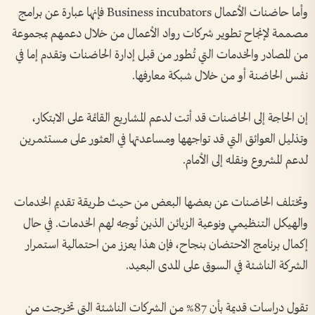
وأما حاضنات الأعمال Business incubators فإنها عبارة عن برامج
مصممة لإنجاح تطوير شركات رواد الأعمال من خلال دعمهم بمجموعة
من المصادر والخدمات التي تُطور من قبل إدارة الحاضنات وتقدم إما في
نفس الحاضنة أو من خلال شبكة معارفها.
إن الحاجة إلى الحاضنات قد أتت لدعم المشاريع القائمة على الابتكار،
وتذليل العوائق التي قد تواجهها ومساعدتها في العثور على مستثمرين
لدعم المشروع ونقله إلى الأمام.
وتختلف الحاضنات عن بعضها البعض من حيث طريقة تقديم الخدمات
والهيكل التنظيمي ونوعية الزبائن الذين تُوجه لهم الخدمات. في حال
إكمال برنامج الاحتضان بنجاح، فإن هذا يعزز من احتمالية استمرار
الشركة الناشئة في السوق على المدى البعيد.
تقول دراسات قديمة بأن 87% من الشركات الناشئة التي تخرجت من