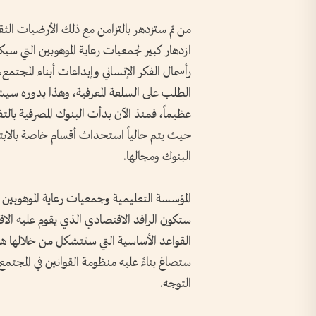
من ثم ستزدهر بالتزامن مع ذلك الأرضيات الثقا
ازدهار كبير لجمعيات رعاية الموهوبين التي سيك
رأسمال الفكر الإنساني وإبداعات أبناء المجتمع،
الطلب على السلعة المعرفية، وهذا بدوره سيش
عظيماً، فمنذ الآن بدأت البنوك المصرفية بالتف
حيث يتم حالياً استحداث أقسام خاصة بالابتك
البنوك ومجالها.
المؤسسة التعليمية وجمعيات رعاية الموهوبين و
ستكون الرافد الاقتصادي الذي يقوم عليه الاق
القواعد الأساسية التي ستتشكل من خلالها هيئ
ستصاغ بناءً عليه منظومة القوانين في المجتمع بم
التوجه.