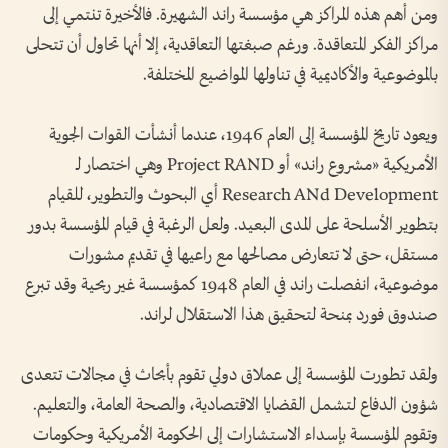
ومن أهم هذه المراكز هي مؤسسة راند الشهيرة. فالأخيرة تنتمي إلى
مراكز الفكر المتعاقدة. ورغم صبغتها التعاقدية، إلا أنها تحاول أن تتحلى
بالموضوعية والأكاديمية في تناولها المواضيع المختلفة.
ويعود تاريخ المؤسسة إلى العام 1946، عندما أنشأت القوات الجوية
الأمريكية «مشروع راند» أو Project RAND وهي اختصار لـ
Research ANd Development أي البحوث والتطوير، للقيام
بتطوير الأسلحة على المدى البعيد. ولعل الرغبة في قيام المؤسسة بدور
مستقل، حتى لا تتعارض مصالحها مع راعيها في تقديم مشورات
موضوعية، انفصلت راند في العام 1948 كمؤسسة غير ربحية وقد تبرع
صندوق فورد بمنحة لتحقيق هذا الاستقلال لراند.
ولقد تطورت المؤسسة إلى عملاق دولي تقوم بأبحاث في مجالات تتعدى
شؤون الدفاع لتشمل القضايا الاقتصادية، والصحة العامة، والتعليم.
وتقوم المؤسسة بإسداء الاستشارات إلى الحكومة الأمريكية وحكومات