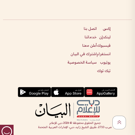
إكس
اتصل بنا
لينكدإن
خدماتنا
فيسبوك
أعلن معنا
انستغرام
اشترك في البيان
يوتيوب
سياسة الخصوصية
تيك توك
جميع الحقوق محفوظة ©
2026
دبي للإعلام
ص.ب 2710، طريق الشيخ زايد، دبي، الإمارات العربية المتحدة