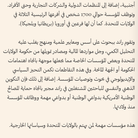
أجنبية، إضافة إلى المنظمات الدولية والشركات التجارية وحتى الأفراد.
وتوظف المؤسسة حوالي 1700 شخص في أفرعها الرئيسية الثلاثة في
الولايات المتحدة. كما أن لها فرعين في أوروبا (بريطانيا وبلجيكا).
وتقوم راند ببحوث على أسس ومعايير علمية ومنهج يغلب عليه
التحليل الكمي، وجل مواردها المالية ومصادر تمويلها من حكومة الولايات
المتحدة وبعض المؤسسات الخاصة مما يجعلها موجهة باتجاه اهتمامات
الحكومة أو الجهة المانحة. وفي هذه التقاطعات تكمن التحيز السياسي
والإيديولوجي في بحوث وتوصيات المؤسسة. إضافة إلى ذلك فإن التكوين
الذهني والنفسي للباحثين المشتغلين في راند مجير باتجاه حماية المصالح
الوطنية الأمريكية بدواعي الوطنية أو بدواعي مهمة ووظائف المؤسسة
منذ ولادتها.
هذه مؤسسات مهمة لمن يهتم بالولايات المتحدة وسياساتها الخارجية.