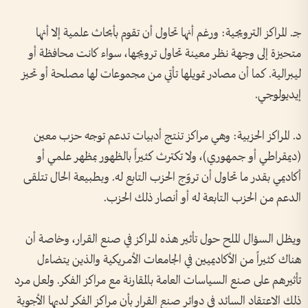
جـ. المراكز الترويجية: ورغم أنها تحاول أن تقوم بأبحاث علمية إلا أنها
متحيزة إلى وجهة نظر معينة تحاول ترويجها، سواء كانت محافظة أو
ليبرالية. كما أن مصادر تمويلها تأتي من مجموعات لها مصلحة أو تحيز
إيديولوجي.
د. المراكز الحزبية: وهي مراكز تنتج أدبيات تدعم توجه حزب معين
(ديمقراطي أو جمهوري)، ولا تكترث كثيراً بالظهور بمظهر علمي أو
أكاديمي بقدر ما تحاول أن تروّج الحزب التابع له. وبطبيعة الحال تتلقى
الدعم من الحزب التابعة له أو أنصار ذلك الحزب.
ويظل السؤال الملح حول تأثير هذه المراكز في صنع القرار، وخاصة أن
هناك كثيراً من الأكاديميين في الجامعات الأمريكية والذين يتضاءل
تأثيرهم على صنع السياسات العامة بالمقارنة مع مراكز الفكر. ولعل مرد
ذلك الاعتقاد السائد في دوائر صنع القرار بأن مراكز الفكر لديها الأجوبة