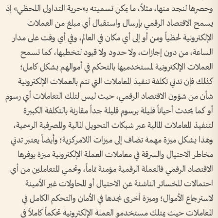
وحصرها لنجد منها، مثلاً، ما يمكن تسميته بـ«حرية التداول اللحظي» إذ
يسمح الاقتصاد الرقمي بإرسال واستقبال أي مبلغ من العملات
الإلكترونية لحظياً ومن أو إلى أي مكان في العالم، وفي أي وقت على مدار
الساعة، من دون إجازات، ولا حدود ولا قيود لتخطيها، كما تسمح
العملات الإلكترونية لمستخدميها بالتحكم في أموالهم بشكل كامل؛
كذلك فإن تدني تكلفة تنفيذ المعاملات التي تتم بالعملات الإلكترونية
شأن من شؤون الاقتصاد الرقمي، حيث ليس لتلك التعاملات أي رسوم
أو كما يحدث أحياناً قليلة برسوم قليلة جداً مقارنة بالتكلفة الكبيرة
لتنفيذ المعاملات المالية عبر شبكات التحويل المالية والمصرفية الرسمية،
وهذا يشكل ميزة مهمة تضاف إلى ميزات اللامركزية؛ وأيضاً يعتبر تدني
مخاطر الاحتيال والسرقة في معاملات العملة الإلكترونية ميزة يوفرها
الاقتصاد الرقمي فالعملة الرقمية مؤمنة تماماً، وتحمي المتعاملين من أي
احتمالات للخسائر الناشئة عن الاحتيال أو المحاولات غير الأمينة
لاسترجاع الأموال؛ وميزة أخرى نجدها في الأمان والتحكم الكامل في
المعاملات حيث يمتلك مستخدمو العملة الإلكترونية تحكماً كاملاً في