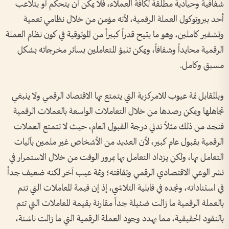
شفافية وحيادية مطلقة لكافة العملاء، فلا يمكن أن يتحكم أو يتلاعب
أحد ببروتوكول العملة الرقمية، لأنه مؤمن من خلال نظامي تعمية
وتشفير كاملين، وهو ما يتيح قدراً كبيراً من الموثوقية في كون نظام العملة
الرقمية محايداً وشفافاً، ويمكن تنبؤ المتعاملين بسائر مخرجاته بشكل
مسبق وكامل.
وبالمقابل ثمة عيوب للامركزية التي يتمتع بها الاقتصاد الرقمي ولا ينبغي
تجاهلها ويمكن رصدها من خلال التعاملات الواسعة بالعملات الرقمية
فنجد من ذلك مثلاً تدني درجة القبول العام، حيث لا تتمتع العملات
الرقمية بقبول عام كبير، لأن العديد من الأشخاص غير ملمين بآليات
التعامل بها، ولكن يزداد التعامل بها بمرور الوقت من خلال الاستمرار في
نشر الوعي الاقتصادي الرقمي وثقافته؛ وثمة عيب آخر لكنه ضعيف جداً
في استناداته، ونجده في قابلية التلاشي، إذ إن قيمة المعاملات التي تتم
بالعملة الرقمية ما زالت ضئيلة جداً مقارنة بقيمة المعاملات التي تتم
بالنقود الحقيقية، مما يهدد وجود العملة الرقمية التي ما زالت ناشئة،