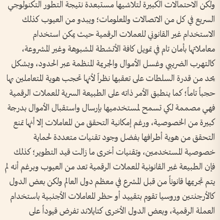
ولكن الاحتمالات الكبيرة لتلاشيها مستبعدة نتيجة التطور التكنولوجي
السريع في كل من الاتصالات والمعلومات؛ ويبدو من العيوب كذلك
الاستخدام غير القانوني للعملات الرقمية حيث يمكن استخدام
معاملاتها بأمان تام في تمويل كافة الأنشطة المشبوهة وغير المشروعة،
كالتهرب الضريبي وغسل الأموال والجريمة المنظمة عبر الحدود، وبشكل
يحد من قدرة السلطات على تعقبها نظراّ لأنها تحجب هوية المتعاملين بها
حجباً تاماً؛ كما ينطبق الأمر ذاته على الطبيعة السرية للعملات الرقمية
فهي مصممة لكي تسمح لمستخدميها بإرسال واستقبال الأموال بدرجة
كبيرة من الخصوصية، ورغم إمكانية التحقق من المعاملات إلا أنها تمنع
التحقق من هوية أطرافها بفضل وجود تقنيات متعددة لحماية
خصوصية المستخدمين، وتقنيات أخرى ما زالت قيد التطوير؛ كذلك
فإن الطبيعة غير القانونية للعملات الرقمية تعد من العيوب وبرغم أنه لم
يتم تجريمها قانوناً من قبل المشرع في معظم دول العالم ولكن بعض الدول
كالأرجنتين وروسيا تقوم بتقييد أو حظر المعاملات الأجنبية باستخدام
العملة الرقمية، وبعض الدول الأخرى كتايلاند تفرض قيوداً على