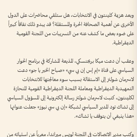
وبعد هزيمة كلينتون في الانتخابات، هل ستلقي محاضرات على الدول
الأخرى عن أهمية الصحافة الحرة والمستقلة؟ قد يبدو ذلك نفاقاً كبيراً
على ضوء بعض ما كشف عنه من التسريبات من اللجنة القومية
الديمقراطية.
وعقب أن دعت ميكا بريجنسكي، المذيعة المشاركة في برنامج الحوار
السياسي على قناة «إم إس إن بي سي» «صباح الخير يا جو» دعت
لاسرمان شولتز إلى الاستقالة بسبب سوء معالجتها للانتخابات
التمهيدية الديمقراطية ومعاملة اللجنة الديمقراطية القومية المنحازة
لكلينتون، كتبت لاسرمان شولتز رسالة إلكترونية إلى المسؤول السياسي
إلى تشاك تود المدير السياسي لشبكة «إن بي سي نيوز» جعلت عنوانها
«هذا ينبغي أن يتوقف يا تشاك».
وكتب مدير الاتصالات في اللجنة لويس ميراندا، معرباً عن استيائه من