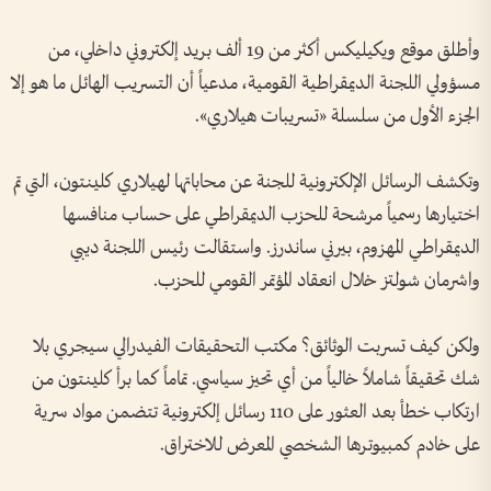
وأطلق موقع ويكيليكس أكثر من 19 ألف بريد إلكتروني داخلي، من
مسؤولي اللجنة الديمقراطية القومية، مدعياً أن التسريب الهائل ما هو إلا
الجزء الأول من سلسلة «تسريبات هيلاري».
وتكشف الرسائل الإلكترونية للجنة عن محاباتها لهيلاري كلينتون، التي تم
اختيارها رسمياً مرشحة للحزب الديمقراطي على حساب منافسها
الديمقراطي المهزوم، بيرني ساندرز. واستقالت رئيس اللجنة ديبي
واشرمان شولتز خلال انعقاد المؤتمر القومي للحزب.
ولكن كيف تسربت الوثائق؟ مكتب التحقيقات الفيدرالي سيجري بلا
شك تحقيقاً شاملاً خالياً من أي تحيز سياسي. تماماً كما برأ كلينتون من
ارتكاب خطأ بعد العثور على 110 رسائل إلكترونية تتضمن مواد سرية
على خادم كمبيوترها الشخصي المعرض للاختراق.