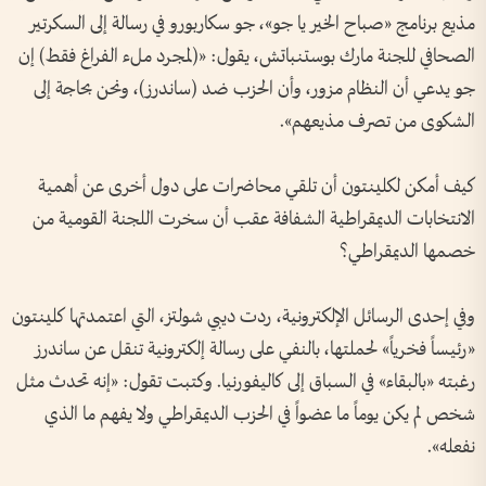
مذيع برنامج «صباح الخير يا جو»، جو سكاربورو في رسالة إلى السكرتير
الصحافي للجنة مارك بوستنباتش، يقول: «(لمجرد ملء الفراغ فقط) إن
جو يدعي أن النظام مزور، وأن الحزب ضد (ساندرز)، ونحن بحاجة إلى
الشكوى من تصرف مذيعهم».
كيف أمكن لكلينتون أن تلقي محاضرات على دول أخرى عن أهمية
الانتخابات الديمقراطية الشفافة عقب أن سخرت اللجنة القومية من
خصمها الديمقراطي؟
وفي إحدى الرسائل الإلكترونية، ردت ديبي شولتز، التي اعتمدتها كلينتون
«رئيساً فخرياً» لحملتها، بالنفي على رسالة إلكترونية تنقل عن ساندرز
رغبته «بالبقاء» في السباق إلى كاليفورنيا. وكتبت تقول: «إنه تحدث مثل
شخص لم يكن يوماً ما عضواً في الحزب الديمقراطي ولا يفهم ما الذي
نفعله».