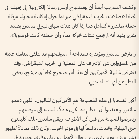
وكشف التسريب أيضاً أن بوستنباخ أرسل رسالة إلكترونية إلى زميلته في
لجنة الاتصالات بالحزب الديمقراطي ميراندا حول إمكانية محاولة عرقلة
حملة ساندرز «أتساءل عما إذا كان هناك سياق لبيرني ساندرز بصدد
تقرير يفيد أنه لم يجمع شتات تحركه معاً، وأن حملته كانت فوضوية».
وافترض ساندرز ومؤيدوه بسذاجة أن مرشحهم قد يتلقى معاملة عادلة
من المسؤولين عن الإشراف على العملية في الحزب الديمقراطي. وقد
تفترض غالبية الأميركيين أن هذا أمر صحيح تجاه أي مرشح، بغض
النظر عن أي انتماء حزبي.
أكبر الضحايا في هذه الفضيحة هم الأميركيون المثاليون، الذين دعموا
ساندرز واعتقدوا أن النظام قد يكون عادلاً بالنسبة إلى مرشحهم.
وتعرضوا للخيانة من قبل كل الأطراف. وبقى ساندرز خلف كلينتون
حتى النهاية، وتحدث، داعماً لها في مؤتمر الحزب. وكان ذلك معادلاً لظهور
تشي غيفارا وهو يرتدي زي رجال الأعمال ويتولى وظيفة جديدة في