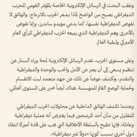
وعقب البحث في الرسائل الإلكترونية الخاصة بالمؤتمر القومي للحزب
الديمقراطي يصبح من الواضح لماذا يشعر الحزب بالانزعاج. والوثائق لا
تقوض الديمقراطية نفسها، كما يدعي مؤيدو ساندرز، وإنما تقوض
بالأحرى وهم الديمقراطية الذي يبيعه الحزب الديمقراطي للرأي العام
الأميركي ولبقية العالم.
وعلى مستوى الحزب، تقدم الرسائل الإلكترونية لمحة وراء الستار عن
تنظيم يسعى إلى أن يعبر عن الأمل والحب والوحدة والديمقراطية
والتقدم، وتكشف عوضاً عن ذلك عن جهد متعمد لبث الانقسام
ولحماية الوضع القائم للمؤسسة. هناك أيضاً ضرر على المستوى العالمي.
وعندما تكشف الوثائق الداخلية عن محاولات الحزب الديمقراطي
للتقليل من شأن أحد المرشحين فيما يفترض أنه عملية ديمقراطية
وعادلة، فإنها تطيح بالسلطة الأخلاقية التي يجب على قادة أميركا انتقاد
دول أخرى بسبب كونها «دولاً غير ديمقراطية».