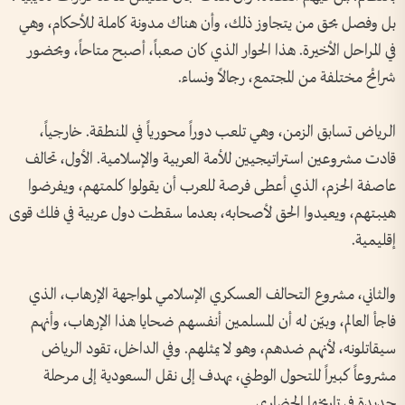
بل وفصل بحق من يتجاوز ذلك، وأن هناك مدونة كاملة للأحكام، وهي
في المراحل الأخيرة‫.‬ هذا الحوار الذي كان صعباً، أصبح متاحاً، وبحضور
شرائح مختلفة من المجتمع، رجالاً ونساء‫.‬
الرياض تسابق الزمن، وهي تلعب دوراً محورياً في المنطقة. خارجياً،
قادت مشروعين استراتيجيين للأمة العربية والإسلامية. الأول، تحالف
عاصفة الحزم، الذي أعطى فرصة للعرب أن يقولوا كلمتهم، ويفرضوا
هيبتهم، ويعيدوا الحق لأصحابه، بعدما سقطت دول عربية في فلك قوى
إقليمية.
والثاني، مشروع التحالف العسكري الإسلامي لمواجهة الإرهاب، الذي
فاجأ العالم، وبيّن له أن المسلمين أنفسهم ضحايا هذا الإرهاب، وأنهم
سيقاتلونه، لأنهم ضدهم، وهو لا يمثلهم‫.‬ وفي الداخل، تقود الرياض
مشروعاً كبيراً للتحول الوطني، يهدف إلى نقل السعودية إلى مرحلة
جديدة في تاريخها الحضاري‫.‬