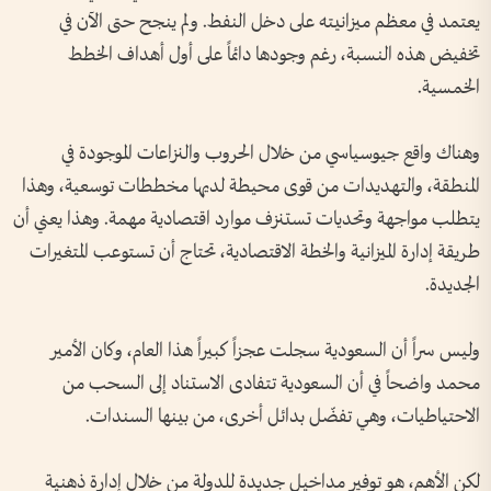
يعتمد في معظم ميزانيته على دخل النفط‫.‬ ولم ينجح حتى الآن في
تخفيض هذه النسبة، رغم وجودها دائماً على أول أهداف الخطط
الخمسية‫.‬
وهناك واقع جيوسياسي من خلال الحروب والنزاعات الموجودة في
المنطقة، والتهديدات من قوى محيطة لديها مخططات توسعية‫، وهذا
يتطلب مواجهة وتحديات تستنزف موارد اقتصادية مهمة‫.‬ وهذا يعني أن
طريقة إدارة الميزانية والخطة الاقتصادية، تحتاج أن تستوعب المتغيرات
الجديدة‫.‬
وليس سراً أن السعودية سجلت عجزاً كبيراً هذا العام، وكان الأمير
محمد واضحاً في أن السعودية تتفادى الاستناد إلى السحب من
الاحتياطيات، وهي تفضّل بدائل أخرى، من بينها السندات‫.‬
لكن الأهم، هو توفير مداخيل جديدة للدولة من خلال إدارة ذهنية