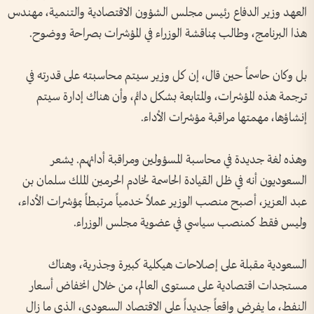
العهد وزير الدفاع رئيس مجلس الشؤون الاقتصادية والتنمية‫، مهندس
هذا البرنامج، وطالب بمناقشة الوزراء في المؤشرات بصراحة ووضوح‫.‬
بل وكان حاسماً حين قال، إن كل وزير سيتم محاسبته على قدرته في
ترجمة هذه المؤشرات، والمتابعة بشكل دائم، وأن هناك إدارة سيتم
إنشاؤها، مهمتها مراقبة مؤشرات الأداء‫.‬
وهذه لغة جديدة في محاسبة المسؤولين ومراقبة أدائهم.‬ يشعر
السعوديون أنه في ظل القيادة الحاسمة لخادم الحرمين الملك سلمان بن
عبد العزيز، أصبح منصب الوزير عملاً خدمياً مرتبطاً بمؤشرات الأداء،
وليس فقط كمنصب سياسي في عضوية مجلس الوزراء‫.‬
السعودية مقبلة على إصلاحات هيكلية كبيرة وجذرية‫، وهناك
مستجدات اقتصادية على مستوى العالم، من خلال انخفاض أسعار
النفط، ما يفرض واقعاً جديداً على الاقتصاد السعودي، الذي ما زال