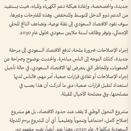
جديدة، والخصخصة، وإعادة هيكلة دعم الكهرباء والمياه، بحيث يستفيد
من الدعم ذوو الدخل المتوسط والمنخفض‫.‬ وهذه المقترحات وغيرها،
سوف تقود الاقتصاد السعودي إلى نقلة نوعية، وتضاعف الناتج المحلي
الإجمالي، وتوفر وظائف لستة ملايين سعودي بحلول عام 2030.
إجراء الإصلاحات ضرورة ملحة، لدفع الاقتصاد السعودي إلى مرحلة
جديدة، كذلك التوجه إلى الناس مباشرة، والحديث بوضوح وصراحة عن
الصعوبات والمخاطر التي يتعرض لها الاقتصاد السعودي، في حالة تأجيل
إجراء الإصلاحات أو تفادي قرارات صعبة، أمر مهم‫، فالناس لديها
استعداد لتقبل قرارات صعبة، متى ما أدركت أن هذا يصب في
مصلحتها، وفي مصلحة الأجيال المقبلة‫.‬
مشروع التحول الوطني لا يقف عند حدود الاقتصاد‫، بل هو مشروع
إصلاح كامل، اجتماعياً وتنموياً وتعليمياً‫.‬ أي أن المشروع يرسم للدولة
السعودية شكلها في عام 2020، وهذا يعني أيضاً، تغيير مفهوم دور