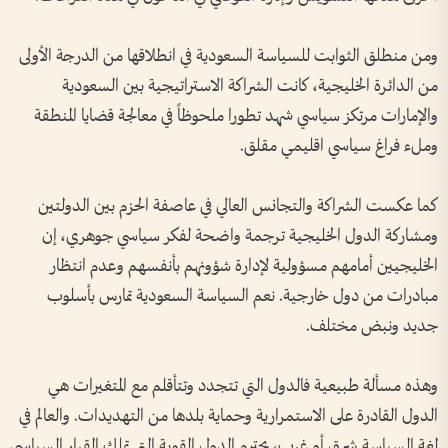
ومن منطلق الثوابت للسياسة السعودية في انطلاقها من الدرجة الأولى
من الدائرة الخليجية، كانت الشراكة الاستراتيجية بين السعودية
والإمارات مرتكز سياسي شهد تطورا ملحوظاً في معالجة قضايا المنطقة
وملء فراغ سياسي اقليمي مقلق.
كما عكست الشراكة والتجانس العالي في عاصفة الحزم بين الدولتين
ومشاركة الدول الخليجية ترجمة واضحة لفكر سياسي جوهري، إن
الخليجيين أمامهم مسؤولية لإدارة شؤونهم بأنفسهم وعدم انتظار
مبادرات من دول خارجية. نعم السياسة السعودية تمارس بأسلوب
جديد ونبض مختلف.
وهذه مسألة طبيعية فالدول التي تتجدد وتتأقلم مع المتغيرات هي
الدول القادرة على الاستمرارية وحماية بلدها من التهديدات. والعالم في
لغة السياسة شرق أو غرب، يحترم الدول القوية التي تملك القرار السياسي