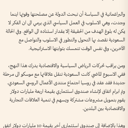
والبراغماتية في السياسة أن تبحث الدولة عن مصلحتها وقوتها اينما
وجدت‫، وهي الاسلوب‬ في العمل السياسي الذي يرمي الى ان الفكر لا
يمكن له بلوغ الهدف من الحقيقة إلا بمقدار استناده الى الواقع‫.‬ وفي الحالة
السعودية نقصد بها التحول والتطور في الاسلوب والتواصل مع
الآخرين‫، وفي نفس الوقت تتمسك بثوابتها الاستراتيجية‫.‬
ومن يراقب تحركات الرياض السياسية والاقتصادية يدرك هذا النهج،
ففي الاسبوع الماضي كانت السعودية تنقل علاقاتها مع موسكو الى مرحلة
جديدة فقد عقد في روسيا اجتماع منتدى الأعمال الروسي السعودي.
وتم ابرام اتفاق لإنشاء صندوق استثماري بقيمة اربعة مليارات دولار
يقوم بتمويل مشروعات مشتركة ويسهم في تنمية العلاقات التجارية
والاقتصادية بين البلدين.
وهذا بالإضافة إلى صندوق استثماري آخر بقيمة 10 مليارات دولار اتفق