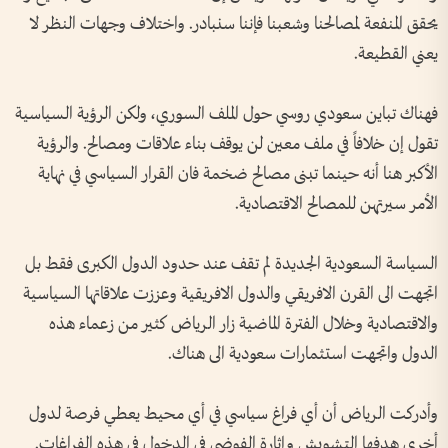
يحقق المنفعة لمصالحنا وشعبنا فإننا سنبادر. واختلاف وجهات النظر لا
يعني القطيعة.
فهناك تباين سعودي روسي حول الملف السوري، ولكن الرؤية السياسية
تقول إن خلافاً في ملف معين لن يوقف بناء علاقات ومصالح. والرؤية
الأكبر هنا أنه حينما تبنى مصالح ضخمة فان القرار السياسي في نهاية
الأمر سيرتهن للمصالح الاقتصادية.
السياسة السعودية الجديدة لم تقف عند حدود الدول الكبرى فقط بل
اتجهت الى القرن الافريقي والدول الافريقية وعززت علاقاتها السياسية
والاقتصادية وخلال الفترة الماضية زار الرياض كثير من زعماء هذه
الدول واتجهت استثمارات سعودية الى هناك.
وأدركت الرياض أن أي فراغ سياسي في أي محيط يعطي فرصة لدول
أخرى هدفها التشويش وإثارة الفوضي في الدخول في هذه الفراغات.