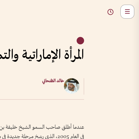
المرأة الإماراتية وا
خالد الظنحاني
عندما أطلق صاحب السمو الشيخ خليفة بن زاي
في العام 2005، الذي رسّخ مرحلة جدي