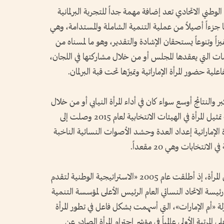
الوطني الاتحادي تعد إضافة مهمة جداً للتجربة البرلمانية
ها جزءاً أصيلاً من عملية التنمية الشاملة والمستدامة، وهي
يزاً وتنوعاً يستحقان الإشادة والتقدير، وهو ما لمسناه من
سات التي يعقدها المجلس أو من خلال مشاركتها في اللجان،
علية حضور المرأة الإماراتية وتميزّها تحت قبة البرلمان.
 والنتائج أوسع سواء كان في أداء المرأة النيابي أو من خلال
مشاركتها في الانتخابات المقبلة.. ذلك أن نسبة تمثيل المرأة في الهيئات الانتخابية لعام 2015 وصلت إلى
بالتالي على المرأة الإماراتية إعداد العدة وحشد الأصوات النسائية الناخبة
نتخابات وهي 20 مقعداً.
هذه هي الإمارات تعمل منذ نشأتها على تمكين المرأة، إذ أطلقت عام 2005 «الاستراتيجية الوطنية لتقدم
يسة الاتحاد النسائي العام الرئيس الأعلى لمؤسسة التنمية
ة «أم الإمارات»، التي أسهمت بشكل فاعل في تطور المرأة
لمرتبة الأولى عالمياً في مؤشر احترام المرأة الصادر عن