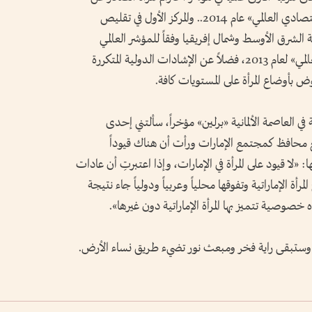
«مجلس الأجندة العالمي» التابع لـ«المنتدى الاقتصادي العالمي» عام 2014.. والمركز الأول في تقليص
شرق الأوسط وشمال إفريقيا وفقاً للمؤشر العالمي
للفجوة بين الجنسين لـ«المنتدى الاقتصادي العالمي» لعام 2013، فضلاً عن الإشادات الدولية المتكررة
ض بأوضاع المرأة على المستويات كافة.
ة في العاصمة الألمانية «برلين» مؤخراً، سألتني إحدى
تمع محافظ كمجتمع الإمارات ورأت أن هناك قيوداً
ا: «لا قيود على المرأة في الإمارات، وإذا اعتبرتِ أن عادات
رأة الإماراتية وتفوقها محلياً وعربياً ودولياً جاء نتيجة
خصوصية تتميز بها المرأة الإماراتية دون غيرها».
قمم، وستبقى راية فخر ومبعث نور تضيء طريق نساء الأرض.