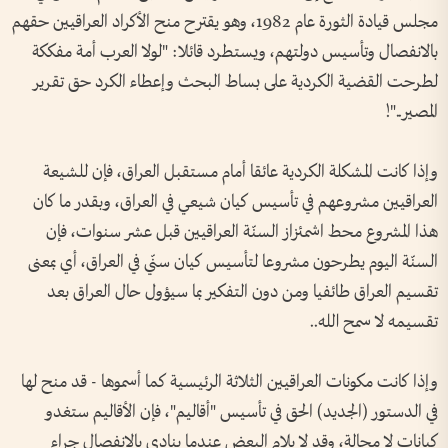
مجلس قيادة الثورة عام 1982، وهو يقترح منح الأكراد العراقيين حقهم
بالانفصال وتأسيس دولتهم، ويستطرد قائلا: "لولا العرب أمة مفككة
لطرحت القضية الكردية على بساط البحث وإعطاء الكرد حق تقرير
المصير.."!
وإذا كانت المشكلة الكردية عائقا أمام مستقبل العراق، فإن للشيعة
العراقيين مشروعهم في تأسيس كيان شيعي في العراق، وبقدر ما كان
هذا المشروع محط اشمئزاز السنّة العراقيين قبل عشر سنوات، فإن
السنّة اليوم يطرحون مشروعا لتأسيس كيان سنّي في العراق، أي بمعنى
تقسيم العراق طائفيا ومن دون التفكير بما سيؤول حال العراق بعد
تقسيمه لا سمح الله..
وإذا كانت مكونات العراقيين الثلاثة الرئيسية كما أسموها - قد منح لها
في الدستور (الجديد) الحق في تأسيس "أقاليم"، فإن الأقاليم ستغدو
كيانات لا محالة، وقد لا يلام البعض عندما ينادي بالانفصال جراء