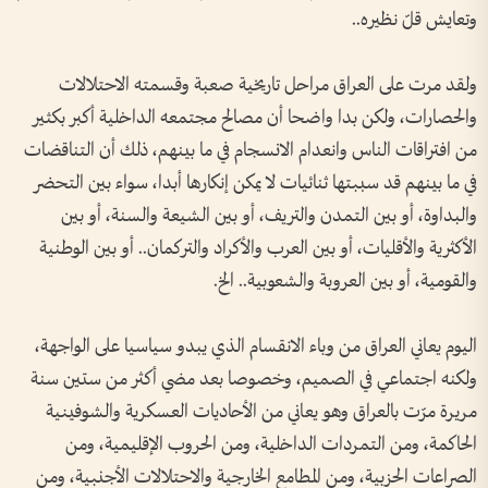
وتعايش قلّ نظيره..
ولقد مرت على العراق مراحل تاريخية صعبة وقسمته الاحتلالات
والحصارات، ولكن بدا واضحا أن مصالح مجتمعه الداخلية أكبر بكثير
من افتراقات الناس وانعدام الانسجام في ما بينهم، ذلك أن التناقضات
في ما بينهم قد سببتها ثنائيات لا يمكن إنكارها أبدا، سواء بين التحضر
والبداوة، أو بين التمدن والتريف، أو بين الشيعة والسنة، أو بين
الأكثرية والأقليات، أو بين العرب والأكراد والتركمان.. أو بين الوطنية
والقومية، أو بين العروبة والشعوبية.. الخ.
اليوم يعاني العراق من وباء الانقسام الذي يبدو سياسيا على الواجهة،
ولكنه اجتماعي في الصميم، وخصوصا بعد مضي أكثر من ستين سنة
مريرة مرّت بالعراق وهو يعاني من الأحاديات العسكرية والشوفينية
الحاكمة، ومن التمردات الداخلية، ومن الحروب الإقليمية، ومن
الصراعات الحزبية، ومن المطامع الخارجية والاحتلالات الأجنبية، ومن