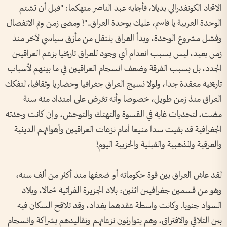
الاتحاد الكونفدرالي بديلا، فأجابه عبد الناصر متهكما: "قبل أن تشتم
الوحدة العربية يا قاسم، عليك بوحدة العراق.."! ومضى زمن وتم الانفصال
وفشل مشروع الوحدة، وبدأ العراق ينتقل من مأزق سياسي لآخر منذ
زمن بعيد، ليس بسبب انعدام أي وجود للعراق تاريخيا بزعم العراقيين
الجدد، بل بسبب الفرقة وضعف انسجام العراقيين في ما بينهم لأسباب
تاريخية معقدة جدا، ولولا نسيج العراق جغرافيا وحضاريا وثقافيا، لتفكك
العراق منذ زمن طويل، خصوصا وأنه تعّرض على امتداد مئة سنة
مضت، لتحديات غاية في القسوة والتهتك والتوحش، وإن كانت وحدته
الجغرافية قد بقيت سدا منيعا أمام نزعات العراقيين وأهوائهم الدينية
والعرقية والمذهبية والقبلية والحزبية اليوم!
لقد عاش العراق بين قوة حكوماته أو ضعفها منذ أكثر من ألف سنة،
وهو من قسمين جغرافيين اثنين: بلاد الجزيرة الفراتية شمالا، وبلاد
السواد جنوبا. وكانت واسطة عقدهما بغداد، وقد تلاقح السكان فيه
بين التلاقي والافتراق، وهم يتوارثون نزعاتهم وتقاليدهم بشراكة وانسجام