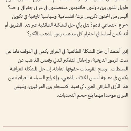
طويل المدى بين دولتين طائفيتين منفصلتين في عراق جغرافي واحد؟
أليس من الجنون تكريس نزعة انقسامية وسياسية تاريخية في تكوين
صراع اجتماعي قادم؟ هل يأتي حل المشكلة الطائفية عبر هذا الطريق أم
أنه يكمن أساسا في احترام كل مذهب رموز المذهب الآخر؟
إنني أعتقد أن حلّ المشكلة الطائفية في العراق يكمن في التوقف تماما عن
سبّ الرموز التاريخية، وإحلال التفكير المدني وفصل المذاهب عن
السلطات.. ومنح القوميات حقوقها العادلة. إن حل المشكلة العراقية
يكمن في معالجة أسس الخلاف المذهبي، وإخراج السياسة العراقية من
هذا المأزق التاريخي الغبي، كي نعيد الانسجام بين العراقيين، ولنبقي
العراق موحدا مهما بلغ حجم التحديات.