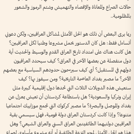
حالات الصراع والمعاناة والإقصاء والتهميش وشتم الرموز والشعور
بالمظلومية..
ربما يرى البعض أن ذلك هو الحل الأمثل لمشاكل العراقيين، ولكن دعوني
أتساءل فقط: هل كان الدستور يحمل مشروعا وطنيا لكل العراقيين؟
هل كانت هناك على امتداد تاريخ العراق القديم والوسيط والحديث أية
دول منفصلة عن بعضها الآخر في العراق؟ كيف سيحدد العراقيون
دولهم في المستقبل؟ أي كيف سيرسمون حدودهم السياسية مع بعضهم
الآخر؟ ما مصير بغداد العاصمة التاريخية؟ ومن سيفوز بها؟ كيف
ستعيش هذه الدويلات الثلاث التي تحدها دول إقليمية كبيرة مثل
إيران وتركيا والسعودية؟ هل باستطاعة كردستان أن تعيش بمعزل عن
بغداد والموصل والبصرة؟ ما مصير كركوك التي تجمع موزاييك اجتماعيا
متنوعا؟ وإذا كانت كردستان العراق دولة قومية، فهل سيسمي بقية
العراقيين دولتيهما الطائفيتين العراق السني والعراق الشيعي؟ وهل
هذا هو الحل الأمثل لمحو النزعة الطائفية أم أنه مشروع مأساوي لصراع