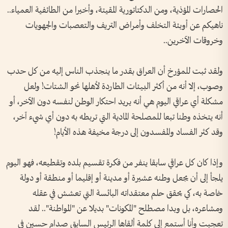
الحصارات المؤذية، ومن الدكتاتورية المقيتة، وأخيرا من الطائفية العمياء..
ناهيكم عن أوبئة التخلف وأمراض التريف والتعصبات والجهويات
وخروقات الآخرين..
ولقد ثبت للمؤرخ أن العراق بقدر ما ينجذب الناس إليه من كل حدب
وصوب، إلا أنه من أكثر البيئات الطاردة لأهلها نحو الشتات! ولعل
مشكلة أي عراقي اليوم هي أنه يريد احتكار الوطن لنفسه دون الآخر، أو
أنه يتخذه وطنا تبعا للمصلحة المادية التي تربطه به دون أي شيء آخر،
وقد كثر الفساد والمفسدون إلى درجة مخيفة هذه الأيام!
وإذا كان كل عراقي سابقا ينفر من فكرة تقسيم بلده وتقطيعه، فهو اليوم
يلجأ إلى أن يجعل وطنه عشيرة أو مدينة أو إقليما أو منطقة أو دولة
خاصة به، كي يحقق حلم معتقداته البائسة التي تعشش في عقله
ومشاعره، بل وبدا مصطلح "المكونات" بديلا عن "المواطنة".. لقد
تعجبت وأنا أستمع إلى كلمة ألقاها الرئيس السابق صدام حسين في