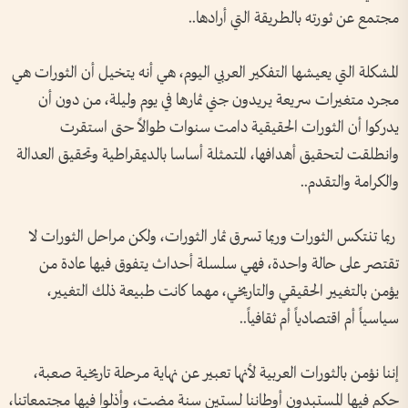
مجتمع عن ثورته بالطريقة التي أرادها..
المشكلة التي يعيشها التفكير العربي اليوم، هي أنه يتخيل أن الثورات هي
مجرد متغيرات سريعة يريدون جني ثمارها في يوم وليلة، من دون أن
يدركوا أن الثورات الحقيقية دامت سنوات طوالاً حتى استقرت
وانطلقت لتحقيق أهدافها، المتمثلة أساسا بالديمقراطية وتحقيق العدالة
والكرامة والتقدم..
ربما تنتكس الثورات وربما تسرق ثمار الثورات، ولكن مراحل الثورات لا
تقتصر على حالة واحدة، فهي سلسلة أحداث يتفوق فيها عادة من
يؤمن بالتغيير الحقيقي والتاريخي، مهما كانت طبيعة ذلك التغيير،
سياسياً أم اقتصادياً أم ثقافياً..
إننا نؤمن بالثورات العربية لأنها تعبير عن نهاية مرحلة تاريخية صعبة،
حكم فيها المستبدون أوطاننا لستين سنة مضت، وأذلوا فيها مجتمعاتنا،