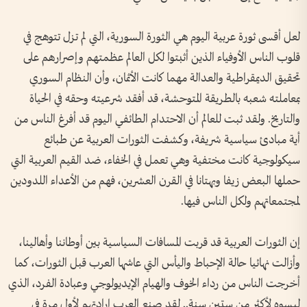
لعل أقسى ثورة عربية اليوم هي الثورة السورية، التي لم تزل تتوهج في
قلوب الناس الأوفياء الذين أثبتوا لكل العالم عظمتهم وإصرارهم على
تحقيق الديمقراطية والعدالة مهما كانت الأثمان، وأن النظام السوري
بمعاملته شعبه بالطريقة المتوحشة، قد أفقد شرعيته وحقه في الحياة
والتاريخ. ولقد ثبت للعالم أن الاحتدام الطائفي اليوم قد أفرغ الناس من
أية مبادئ سياسية شريفة، وكشفت الثورات العربية عن طبائع
سيكولوجية كانت مختفية وهي تعمل في الخفاء، ضد القيم العربية التي
حملها البعض زيفا وبهتانا في القرن العشرين، فهم من الأعداء اللدودين
لمجتمعاتهم ولكل الناس فيها.
إن الثورات العربية قد قربت المسافات السياسية بين أوطاننا وأهالينا،
وأزالت نهائيا حالة الإحباط واليأس التي عاشها العرب قبل الثورات، كما
أخرجت الناس من رداء الخوف والهيام الإيديولوجي وعبادة الفرد، الذي
لبسوه لأكثر من ستين سنة.. لقد صنع العرب إرادتهم لأول مرة في