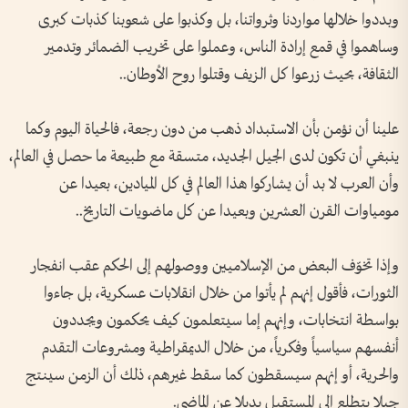
وبددوا خلالها مواردنا وثرواتنا، بل وكذبوا على شعوبنا كذبات كبرى
وساهموا في قمع إرادة الناس، وعملوا على تخريب الضمائر وتدمير
الثقافة، بحيث زرعوا كل الزيف وقتلوا روح الأوطان..
علينا أن نؤمن بأن الاستبداد ذهب من دون رجعة، فالحياة اليوم وكما
ينبغي أن تكون لدى الجيل الجديد، متسقة مع طبيعة ما حصل في العالم،
وأن العرب لا بد أن يشاركوا هذا العالم في كل الميادين، بعيدا عن
مومياوات القرن العشرين وبعيدا عن كل ماضويات التاريخ..
وإذا تخوّف البعض من الإسلاميين ووصولهم إلى الحكم عقب انفجار
الثورات، فأقول إنهم لم يأتوا من خلال انقلابات عسكرية، بل جاءوا
بواسطة انتخابات، وإنهم إما سيتعلمون كيف يحكمون ويجددون
أنفسهم سياسياً وفكرياً، من خلال الديمقراطية ومشروعات التقدم
والحرية، أو إنهم سيسقطون كما سقط غيرهم، ذلك أن الزمن سينتج
جيلا يتطلع إلى المستقبل بديلا عن الماضي.