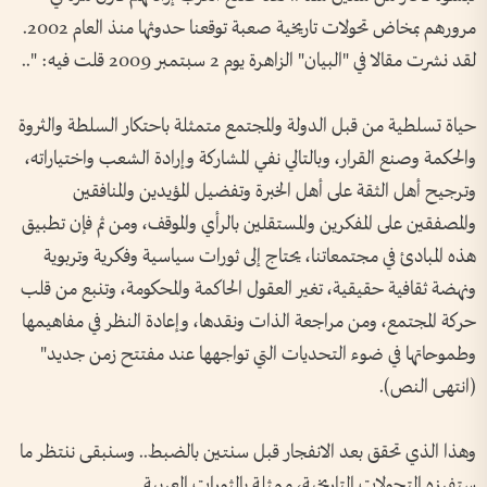
مرورهم بمخاض تحولات تاريخية صعبة توقعنا حدوثها منذ العام 2002.
لقد نشرت مقالا في "البيان" الزاهرة يوم 2 سبتمبر 2009 قلت فيه: "..
حياة تسلطية من قبل الدولة والمجتمع متمثلة باحتكار السلطة والثروة
والحكمة وصنع القرار، وبالتالي نفي المشاركة وإرادة الشعب واختياراته،
وترجيح أهل الثقة على أهل الخبرة وتفضيل المؤيدين والمنافقين
والمصفقين على المفكرين والمستقلين بالرأي والموقف، ومن ثم فإن تطبيق
هذه المبادئ في مجتمعاتنا، يحتاج إلى ثورات سياسية وفكرية وتربوية
ونهضة ثقافية حقيقية، تغير العقول الحاكمة والمحكومة، وتنبع من قلب
حركة المجتمع، ومن مراجعة الذات ونقدها، وإعادة النظر في مفاهيمها
وطموحاتها في ضوء التحديات التي تواجهها عند مفتتح زمن جديد"
(انتهى النص).
وهذا الذي تحقق بعد الانفجار قبل سنتين بالضبط.. وسنبقى ننتظر ما
ستفرزه التحولات التاريخية، ممثلة بالثورات العربية.