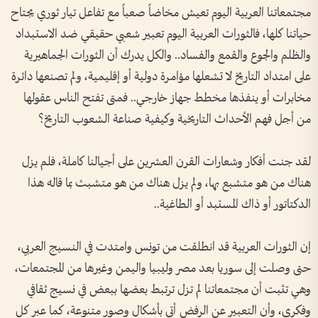
مجتمعاتنا العربية اليوم تعيش مخاضاً صعباً مع تفاعل تيار ثوري يجتاح
حياتنا كلها، فالثورات العربية اليوم تعبير شعبي حقيقي ضد الاستبداد
والظلم والجوع والقمع والفساد.. والكل يدرك أن الثورات الجماهيرية
على امتداد التاريخ لا تشعلها مؤامرة دولية أو إقليمية، ولم تصنعها دائرة
مخابرات أو ينفذها مخطط جهاز خارجي.. فمتى تفتح الناس عقولها
من أجل فهم الأحداث التاريخية وكيفية صناعة الشعوب التاريخ؟
لقد جنت أفكار وشعارات القرن العشرين على أجيالنا كاملة، فلم يزل
هناك من هو متشبع بها، ولم يزل هناك من هو متشبث بما قاله هذا
الدكتاتور أو ذاك المستبد أو الطاغية..
إن الثورات العربية قد انطلقت من تونس وامتدت في النسيج العربي،
حتى وصلت إلى سوريا بعد مصر وليبيا واليمن وغيرها من المجتمعات،
وهي تثبت أن مجتمعاتنا لم تزل ترتبط بعضها ببعض في نسيج ثقافي
وفكري، وأن التعبير عن الرفض أتى بأشكال وصور متنوعة، كما عبر كل