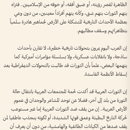
الظاهرة لقصر رؤيته، أو ضيق أفقه، أو خوفه من الإسلاميين.. فتراه
يتهم الثورات بتهم شتى، وكأنه يتهم أفراداً معينين، من دون وعي
بعظمة الأحداث التاريخية المتشكلة على الأرض لجماهير هادرة سلمياً
بتظاهراتهم وسقف مطالبهم.
إن العرب اليوم يمرون بتحولات تاريخية خطيرة، لا تقارن بأحداث
ساذجة، ولا بانقلابات عسكرية، ولا بسلسلة مؤامرات أميركية كما
يتهمها البعض، علماً بأن الثورات قد طالبت بالتحولات الديمقراطية بعد
إسقاط الأنظمة الفاسدة.
إن الثورات العربية قد أكدت لحمة المجتمعات العربية بانتقال حالة
الثورة من بلد إلى آخر، فضلا عن توحد المشاعر والوجدان في عموم
الأرض العربية.. إن من يقف ضد الثورات العربية إما غير مستوعب
لحركة التاريخ البطيئة وعمق قوتها الشديدة، أو لكونه ينجذب عاطفيا لمن
يقف ضدها من الكيانات الطائفية والهامشية، من دون أن يعرف أن