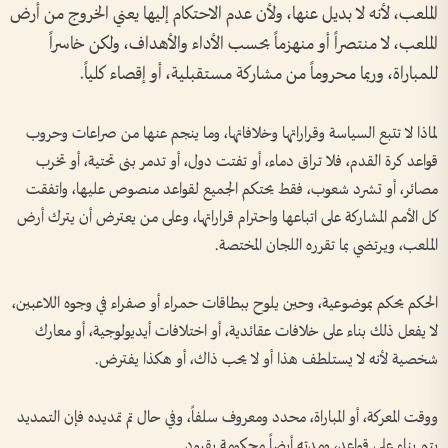
الملعب، لأنه لا بديل عنها، ولأن عدم الاحتكام إليها يعني الخروج من أرض
الملعب، لا منتصراً أو منهزماً بحسب الأداء والأهداف، ولكن خاسراً
للمباراة، وربما محروماً من مشاركة مستقبلية، أو إقصاء كلياً.
لماذا لا تتبع السياسة وقراراتها وخلافاتها، وما ينجم عنها من صراعات وحروب
قواعد كرة القدم، فلا تراق دماء، أو تفتت دول، أو تدمر بنى تحتية، أو تخرب
مصائر، أو تشرد شعوب، فقط يحتكم الجميع لقواعد منصوص عليها، واتفقت
كل الأمم المشاركة على اتباعها واحترام قراراتها، وعلى من يعترض أن يترك أرض
الملعب، ويرتضي بما تقرره اللجان المختصة.
الحكم يحكم بموضوعية، وحين يلوح ببطاقات حمراء أو صفراء في وجوه اللاعبين،
لا يفعل ذلك بناء على خلافات عقائدية، أو اختلافات أيديولوجية، أو معارك
شخصية لأنه لا يستلطف هذا أو لا يحب ذاك، أو هكذا يفترض.
ووقت المعركة، أو المباراة، محدد ومعروف سلفاً، وفي حال تم تمديده فإن التمديد
يتم بناء على قواعد، ومدته أيضاً محكومة بقيود.