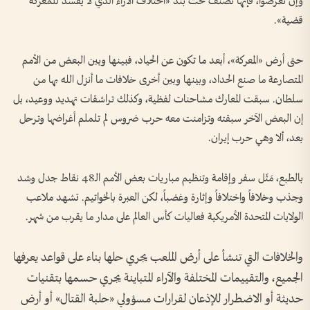
وإن تعرضوا، فإنها تصنف تحت بند «اختلاف الآراء الذي لا يفسد للمعركة
قضية».
حتى أرض «المعركة»، أبعد ما تكون عن الحياد، فبينها وبين البعض من الأمم
المتصارعة ما صنع الحداد، وبينها وبين أخرى خلافات ما أنزل الله بها من
سلطان. سبقت المعارك مشاحنات لفظية، وكذلك تراشقات تهديد ووعيد، بل
إن البعض الآخر سبقته وتزامنت معه حرب ضروس لم تلملم أغراضها وترحل
بعد، ألا وهي حرب إيران.
بالطبع، مَثّل سفر وإقامة وتنظيم مباريات بعض الأمم الـ48 نقاط جدل وشد
وجذب وخلافاً واختلافاً وإثارة وغضباً، لكن العبرة بالخواتيم. تشهد ملاعب
الولايات المتحدة الأمريكية فعاليات كأس العالم على مدار ما يقرب من شهر.
والخلافات التي تنشأ على أرض الملعب يجري حلها بناء على قواعد يعرفها
الجميع، والتقييمات المختلفة والآراء المتباينة يجري حسمها بتقنيات
حديثة أو الاضطرار للإذعان لقرارات مسؤولي «حلبة القتال» أو أرض