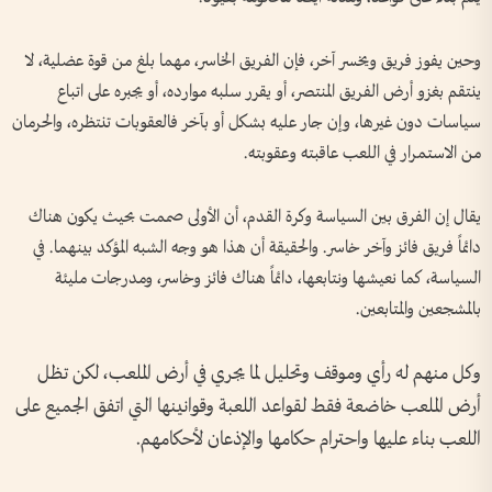
وحين يفوز فريق ويخسر آخر، فإن الفريق الخاسر، مهما بلغ من قوة عضلية، لا
ينتقم بغزو أرض الفريق المنتصر، أو يقرر سلبه موارده، أو يجبره على اتباع
سياسات دون غيرها، وإن جار عليه بشكل أو بآخر فالعقوبات تنتظره، والحرمان
من الاستمرار في اللعب عاقبته وعقوبته.
يقال إن الفرق بين السياسة وكرة القدم، أن الأولى صممت بحيث يكون هناك
دائماً فريق فائز وآخر خاسر. والحقيقة أن هذا هو وجه الشبه المؤكد بينهما. في
السياسة، كما نعيشها ونتابعها، دائماً هناك فائز وخاسر، ومدرجات مليئة
بالمشجعين والمتابعين.
وكل منهم له رأي وموقف وتحليل لما يجري في أرض الملعب، لكن تظل
أرض الملعب خاضعة فقط لقواعد اللعبة وقوانينها التي اتفق الجميع على
اللعب بناء عليها واحترام حكامها والإذعان لأحكامهم.