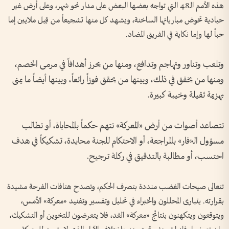
هذه الأمم الـ48 التي تواجه بعضها البعض على مدار نحو شهر، وعلى أرض غير
حيادية تخوض مبارياتها الساخنة، ويشهد كل منها تشجيعاً من قِبل ملايين إما
حباً لها وإما نكاية في الفريق المضاد.
وتلعب وتناور وتهاجم وتدافع، ومنها من يحرز أهدافاً في مرمى الخصم،
ومنها من يخفق في ذلك، وبينها من يحقق فوزاً رائعاً، وبينها أيضاً ما يمنى
بهزيمة ثقيلة وخيبة كبيرة.
تتصاعد أصوات من أرض «المعركة» تتهم حكماً بالمحاباة، أو تطالب
مسؤول الـ«فار» بالمراجعة، أو الاحتكام للجنة محايدة، تشكيكاً في هدف
احتسب، أو مطالبة بالتدقيق في ركلة ترجيح.
تتعالى صيحات الغضب منددة بتصرف الحكم، وتصدح هتافات الفرحة مشيدة
بقرارته. يتبارى المحللون والخبراء في تحليل وتفسير وتفنيد «معركة» الأمس،
ويتوقعون ويتكهنون بنتائج «معركة» الغد، فلا يتعرضون للتخوين أو التشكيك،