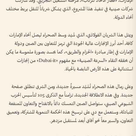
الإمارات، «قطار الاتحاد للركاب»، مرحلة التشغيل التجريبي. وقد شاركت
شركات صينية في تنفيذ هذا المشروع، الذي يشكل شرياناً للنقل يربط مختلف
أنحاء الدولة.
ويمثل هذا الشريان الفولاذي، الذي شُيّد وسط الصحراء ليصل أنحاء الإمارات
كافة، أحد أبرز الإنجازات عالية الجودة التي ترمز للتعاون بين الصين ودولة
الإمارات في إطار مبادرة «الحزام والطريق»، كما يجسد بصورة ملموسة ما يمكن
أن يحققه التقاء «السرعة الصينية» مع مفهوم «Dubai-it» من إنجازات
استثنائية على هذه الأرض النابضة بالحياة.
وعلى رمال هذه الصحراء تُشَيَّد مسيرةٌ جديدة، ومن الشرق تنطلق صفحة
جديدة. وفي هذه الانطلاقة الجديدة، تزامناً مع الذكرى 105 لتأسيس الحزب
الشيوعي الصيني، ستواصل الصين التمسك دائماً بالانفتاح والتعاون للمنفعة
المتبادلة، وستعمل مع دبي على ترسيخ هذه الحكمة التنموية المشتركة، وتعميق
التعاون، والسير معاً نحو آفاق أبعد لمستقبل مزدهر.