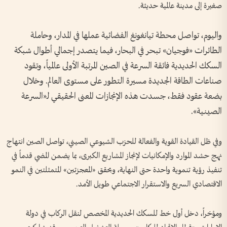
صغيرة إلى مدينة عالمية حديثة.
واليوم، تواصل محطة تيانغونغ الفضائية عملها في المدار، وحاملة
الطائرات «فوجيان» تبحر في البحار، فيما يتصدر إجمالي أطوال شبكة
السكك الحديدية فائقة السرعة في الصين المرتبة الأولى عالمياً، وتقود
صناعات الطاقة الجديدة مسيرة التطور على مستوى العالم. وخلال
بضعة عقود فقط، جسدت هذه الإنجازات المعنى الحقيقي لـ«السرعة
الصينية».
وفي ظل القيادة القوية والفعالة للحزب الشيوعي الصيني، تواصل الصين انتهاج
نهج حشد الموارد والإمكانيات لإنجاز المشاريع الكبرى، بما يضمن المضي قدماً في
تنفيذ رؤية تنموية واحدة حتى النهاية، ويحقق «المعجزتين» المتمثلتين في النمو
الاقتصادي السريع والاستقرار الاجتماعي طويل الأمد.
ومؤخراً، دخل أول خط للسكك الحديدية المخصص لنقل الركاب في دولة