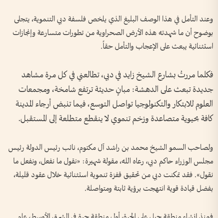
وعند التأمل في هذا الوصف البليغ الذي يلخص فلسفة دبي التنموية، يتجلى
بوضوح أن ما شهدته هذه الأرض الصحراوية من تطورات متسارعة وإنجازات
استثنائية يبعث على الإعجاب والتأمل حقاً.
فكلما مررتُ بشارع الشيخ زايد في دبي، تطالعني في كل مرة مشاهد
جديدة تبعث على الدهشة: مبانٍ حديثة ترتفع شامخة، ومجمعات
العلوم للابتكار والتكنولوجيا تواصل التوسع، فيما تنبض أرجاء المدينة
كافة بحيوية متصاعدة وزخم تنموي لا ينقطع متطلعة إلى المستقبل.
ولصاحب السمو الشيخ محمد بن راشد آل مكتوم، نائب رئيس الدولة رئيس
مجلس الوزراء حاكم دبي، رعاه الله، مقولة شهيرة: «نقول ما نفعل، ونفعل ما
نقول». فقد تمكنت دبي من تحقيق قفزة تنموية استثنائية خلال عقود قليلة،
بفضل قيادة قوية انتهجت برؤية ثابتة ومتواصلة.
فمنذ إنشاء منطقة جبل علي الحرة، أول منطقة حرة في الشرق الأوسط، عام