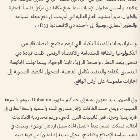
1985، وتأسيس «طيران الإمارات»، بما رسّخ مكانة دبي مركزاً إقليمياً للتجارة
والطيران، مروراً بتشييد المعالم العالمية التي أسهمت في دفع عجلة السياحة
والتطوير العقاري، وصولاً إلى «أجندة دبي الاقتصادية D33» .
واستراتيجيات المدينة الذكية، التي ترسم ملامح اقتصاد قائم على
التكنولوجيا والطاقة المستدامة والاقتصاد الرقمي، ظلت قيادة دبي
تتحلى ببُعد النظر، واضحة الرؤية، ثابتة الوجهة، بينما تولت الحكومة
التنسيق بكفاءة والتنفيذ بكامل الفاعلية، لتتحول الخطط التنموية إلى
إنجازات ملموسة على أرض الواقع.
وفي الصين، لدينا مفهوم يشبه إلى حد كبير مفهوم «Dubai-it»، وهو «السرعة
الصينية»، ويعني حشد الطاقات لإنجاز مشاريع البناء والتنمية واسعة النطاق في
فترة زمنية وجيزة. ففي ثمانينيات القرن الماضي، ورغم محدودية الإمكانيات
آنذاك، تمسكت الصين بمبدأ «العمل الجاد سبيل ازدهار الوطن»، ومضت في
تنفيذ سياسة الإصلاح والانفتاح، لتحوِّل مدينة (شنتشن) من قرية صيد