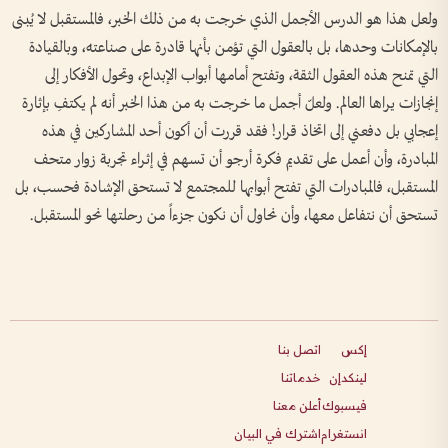
ولعل هذا هو الدرس الأجمل الذي خرجت به من ذلك الخبر، فالمستقبل لا يُبنى
بالإمكانات وحدها، بل بالعقول التي تؤمن بأنها قادرة على صناعته، وبالقيادة
التي تمنح هذه العقول الثقة، وتفتح أمامها أبواب الإبداع، وتحول الأفكار إلى
إنجازات يراها العالم. ولعلّ أجمل ما خرجت به من هذا الخبر أنه لم يكتفِ بإثارة
إعجابي بل دفعني إلى اتخاذ قرار! فقد قررت أن أكون أحد المشاركين في هذه
المبادرة، وأن أعمل على تقديم فكرة أرجو أن تسهم في إثراء تجربة زوار متحف
المستقبل، فالمبادرات التي تفتح أبوابها للمجتمع لا تستحق الإشادة فحسب، بل
تستحق أن نتفاعل معها، وأن نحاول أن نكون جزءاً من رحلتها نحو المستقبل.
إكس
اتصل بنا
لينكدإن
خدماتنا
فيسبوك
أعلن معنا
انستغرام
اشترك في البيان