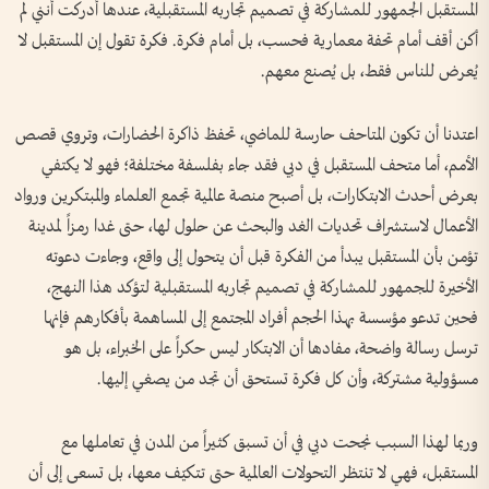
المستقبل الجمهور للمشاركة في تصميم تجاربه المستقبلية، عندها أدركت أنني لم
أكن أقف أمام تحفة معمارية فحسب، بل أمام فكرة. فكرة تقول إن المستقبل لا
يُعرض للناس فقط، بل يُصنع معهم.
اعتدنا أن تكون المتاحف حارسة للماضي، تحفظ ذاكرة الحضارات، وتروي قصص
الأمم، أما متحف المستقبل في دبي فقد جاء بفلسفة مختلفة؛ فهو لا يكتفي
بعرض أحدث الابتكارات، بل أصبح منصة عالمية تجمع العلماء والمبتكرين ورواد
الأعمال لاستشراف تحديات الغد والبحث عن حلول لها، حتى غدا رمزاً لمدينة
تؤمن بأن المستقبل يبدأ من الفكرة قبل أن يتحول إلى واقع، وجاءت دعوته
الأخيرة للجمهور للمشاركة في تصميم تجاربه المستقبلية لتؤكد هذا النهج،
فحين تدعو مؤسسة بهذا الحجم أفراد المجتمع إلى المساهمة بأفكارهم فإنها
ترسل رسالة واضحة، مفادها أن الابتكار ليس حكراً على الخبراء، بل هو
مسؤولية مشتركة، وأن كل فكرة تستحق أن تجد من يصغي إليها.
وربما لهذا السبب نجحت دبي في أن تسبق كثيراً من المدن في تعاملها مع
المستقبل، فهي لا تنتظر التحولات العالمية حتى تتكيّف معها، بل تسعى إلى أن