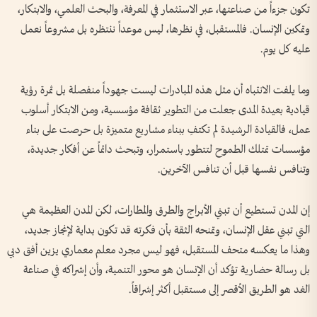
تكون جزءاً من صناعتها، عبر الاستثمار في المعرفة، والبحث العلمي، والابتكار،
وتمكين الإنسان. فالمستقبل، في نظرها، ليس موعداً ننتظره بل مشروعاً نعمل
عليه كل يوم.
وما يلفت الانتباه أن مثل هذه المبادرات ليست جهوداً منفصلة بل ثمرة رؤية
قيادية بعيدة المدى جعلت من التطوير ثقافة مؤسسية، ومن الابتكار أسلوب
عمل، فالقيادة الرشيدة لم تكتفِ ببناء مشاريع متميزة بل حرصت على بناء
مؤسسات تمتلك الطموح لتتطور باستمرار، وتبحث دائماً عن أفكار جديدة،
وتنافس نفسها قبل أن تنافس الآخرين.
إن المدن تستطيع أن تبني الأبراج والطرق والمطارات، لكن المدن العظيمة هي
التي تبني عقل الإنسان، وتمنحه الثقة بأن فكرته قد تكون بداية لإنجاز جديد،
وهذا ما يعكسه متحف المستقبل، فهو ليس مجرد معلم معماري يزين أفق دبي
بل رسالة حضارية تؤكد أن الإنسان هو محور التنمية، وأن إشراكه في صناعة
الغد هو الطريق الأقصر إلى مستقبل أكثر إشراقاً.