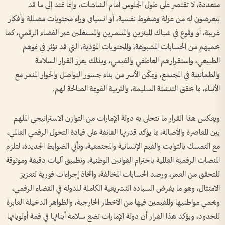
متعددة، لا تقتصر على طول الجلوس أمام الشاشات، وإنما تمتد إلى ما قد
يتعرضون له من عزلة وضغوط نفسية، أو انسياق وراء محتويات مضللة وأفكار
غريبة، أو وقوع في شباك المبتزين والمتنمرين والمستغلين عبر الفضاء الرقمي، كما
يحميهم من الحسابات المشبوهة، والمحتويات المؤذية، التي قد تؤثر في نموهم
الطبيعي، واستقرارهم العاطفي والقيمي، وبذلك يعزز القرار السلامة
والطمأنينة في المجتمع، ويمكّن الأسر من بناء جسور التواصل والحوار المثمر مع
الأبناء، بما يحقق التنشئة السليمة، والتربية القويمة الصالحة لهم.
ويعكس هذا القرار ما تتحلى به دولة الإمارات من التوازن الاستراتيجي الملهم
بين المعاصرة والأصالة، بما يؤكد قدرتها الفائقة على قيادة التحول الرقمي العالمي،
مع التمسك بالثوابت والقيم الإنسانية والمجتمعية، وتأتي الضوابط الجديدة، لتلزم
المنصات الرقمية العالمية باحترام القوانين الوطنية، وتطبيق آليات دقيقة وموثوقة
للتحقق من العمر، ورصد الحسابات المخالفة، واتخاذ إجراءات فورية لتعزيز
الامتثال، وهو ما يفرض السيادة التشريعية الكاملة للدولة في الفضاء الرقمي،
ويحمي مواطنيها والمقيمين فيها من الأخطار الخارجية، والظواهر الدخيلة العابرة
للحدود، ويؤكد هذا القرار أن دولة الإمارات تضع سلامة أبنائها في قمة أولوياتها