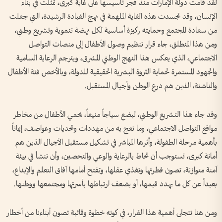
لقد قامت دولة الإمارات منذ فجر تأسيسها على غاية كبرى، تمثلت في بناء
الإنسان، وقد تجسدت هذه الغاية الملهمة في نهج القيادة الرشيدة، التي جعلت
من سعادة المجتمع وحمايته ركيزة أساسية لكل نهضة تنموية وتشريع وطني،
ومن هذا المنطلق، جاء قرار تنظيم وصول الأطفال إلى منصات التواصل
الاجتماعي، الذي يعكس هذا النهج الوطني المشرق، ويترجم الرعاية السامية
والجهود المستمرة لحماية الثروة البشرية الحقيقية للدولة، وبالأخص فئة الأطفال
والناشئة، الذين هم درع الوطن وأجيال المستقبل.
وقد جاء هذا التشريع الوطني، ليضع سياجاً منيعاً، يحمي الأطفال من مخاطر
مواقع التواصل الاجتماعي، وما تعج به من مهددات وتحديات وعواصف، إيماناً
بأهمية مرحلة الطفولة، وأثرها المباشر في تشكيل مستقبل الأجيال الذين هم
أمانة كبرى، تستوجب أن تحاط بالرعاية والوعي والتحصين، وأن تنشأ في بيئة
آمنة متوازنة، تصون فطرتها وتغذي عقلها، وتفتح أمامها آفاق التعلم والإبداع،
بعيداً عن كل ما يهدد قيمها، أو يضعف ارتباطها بأسرتها ومجتمعها ووطنها.
ومن هنا تتجلى أهمية هذا القرار، في كونه خطوة وقائية تصون أبناءنا من أخطار