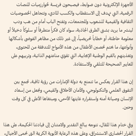
الأجهزة الإلكترونية دون ضوابط، فيصبحون فريسة لخوارزميات المنصات
الرقمية، التي تهدف إلى الاستقطاب والكسب المادي، وتتجاهل الخصوصيات
الثقافية والقيمية للشعوب والمجتمعات، وتفتح الباب أمام من هب ودب
لينشر ما يريد بشتى الطرق الجاذبة، سواء كان فكراً متطرفاً أو سلوكاً دخيلاً أو
معلومة خاطئة، أو خطاباً تحريضياً، إلى غير ذلك من مظاهر الفوضى بأشكالها
وأنواعها، ما يحتم تحصين الأطفال من هذه الأمواج المتدفقة من المحتوى،
وتغذيتهم بالقيم الوطنية الإيجابية، التي تقوّي مناعتهم الذاتية، وتربيهم على
المعايير الصحيحة للتلقي والاستفادة.
إن هذا القرار يعكس ما تتمتع به دولة الإمارات من رؤية ثاقبة، تجمع بين
التفوق العلمي والتكنولوجي، والأمان الأخلاقي والقيمي، وتجعل من إسعاد
الإنسان وصيانة أمنه واستقراره غايتها الأسمى، ومبتغاها الأعلى في كل وقت
وحين.
وفي ختام هذا المقال، نتوجه ببالغ التقدير والامتنان إلى قيادتنا الحكيمة، على هذا
القرار الحضاري الاستشرافي، وعلى هذه الرعاية الأبوية الكريمة التي تحمي الأجيال،