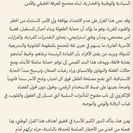
السيادية والوطنية والحضارية، لبناء مجتمع المعرفة الحقيقي والآمن.
وقد نص هذا القرار على عدم الاعتداد بموافقة ولي الأمر، كاستثناء من الحظر
والقيود المقررة، وهو ما يؤكد أن حماية الطفولة وبناء أجيال المستقبل، قضية
أمن مجتمعي، وشأن وطني استراتيجي، يتجاوز التقديرات الفردية، والقرارات
الأسرية العابرة، ما يسهم في تعزيز ثقة المجتمع بالمنظومة القانونية والتشريعية
للدولة، ويزيد من يقين الأفراد بأن القيادة الرشيدة ترعاهم، وتحيط أبناءهم
بعناية فائقة، ويهدف هذا البند القيمي إلى توفير حماية شاملة للأبناء، ومنع
حالات الغفلة والتهاون والانسياق وراء رغبات الصغار، وترسيخ مبدأ الحماية
الاستباقية، التي تضع مصلحة الطفل فوق كل اعتبار، وتمنح الأسر سنداً قانونياً
واضحاً، يعينها على ضبط الاستخدام الرقمي، ويحول دون تحول الفضاء
الإلكتروني إلى باب مفتوح للتأثيرات السلبية التي تتسلل إلى العقول والقلوب، في
غياب الرقابة والوعي والتوجيه.
ومن هنا، يتأكد الدور الكبير للأسرة في تحقيق أهداف هذا القرار الوطني، وما
يحمله من تحذير من الأخطار الصامتة المحدقة بالناشئة، جراء تركهم أمام