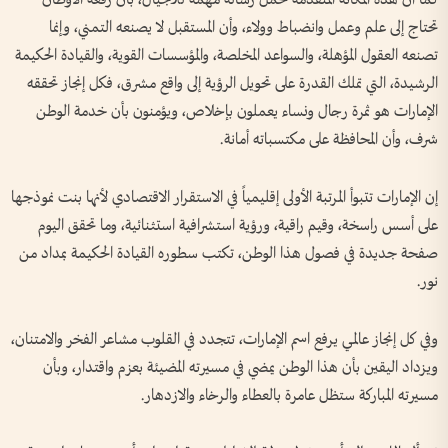
تحتاج إلى علم وعمل وانضباط وولاء، وأن المستقبل لا يصنعه التمني، وإنما
تصنعه العقول المؤهلة، والسواعد المخلصة، والمؤسسات القوية، والقيادة الحكيمة
الرشيدة، التي تملك القدرة على تحويل الرؤية إلى واقع مشرق، فكل إنجاز تحققه
الإمارات هو ثمرة رجال ونساء يعملون بإخلاص، ويؤمنون بأن خدمة الوطن
شرف، وأن المحافظة على مكتسباته أمانة.
إن الإمارات تتبوأ المرتبة الأولى إقليمياً في الاستقرار الاقتصادي لأنها بنت نموذجها
على أسس راسخة، وقيم راقية، ورؤية استشرافية استثنائية، وما تحقق اليوم
صفحة جديدة في فصول هذا الوطن، تكتب سطوره القيادة الحكيمة بمداد من
نور.
وفي كل إنجاز عالمي يرفع اسم الإمارات، تتجدد في القلوب مشاعر الفخر والامتنان،
ويزداد اليقين بأن هذا الوطن يمضي في مسيرته المضيئة بعزم واقتدار، وبأن
مسيرته المباركة ستظل عامرة بالعطاء والرخاء والازدهار.