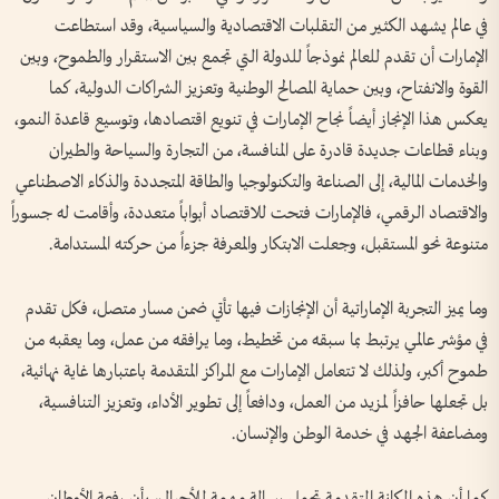
في عالم يشهد الكثير من التقلبات الاقتصادية والسياسية، وقد استطاعت
الإمارات أن تقدم للعالم نموذجاً للدولة التي تجمع بين الاستقرار والطموح، وبين
القوة والانفتاح، وبين حماية المصالح الوطنية وتعزيز الشراكات الدولية، كما
يعكس هذا الإنجاز أيضاً نجاح الإمارات في تنويع اقتصادها، وتوسيع قاعدة النمو،
وبناء قطاعات جديدة قادرة على المنافسة، من التجارة والسياحة والطيران
والخدمات المالية، إلى الصناعة والتكنولوجيا والطاقة المتجددة والذكاء الاصطناعي
والاقتصاد الرقمي، فالإمارات فتحت للاقتصاد أبواباً متعددة، وأقامت له جسوراً
متنوعة نحو المستقبل، وجعلت الابتكار والمعرفة جزءاً من حركته المستدامة.
وما يميز التجربة الإماراتية أن الإنجازات فيها تأتي ضمن مسار متصل، فكل تقدم
في مؤشر عالمي يرتبط بما سبقه من تخطيط، وما يرافقه من عمل، وما يعقبه من
طموح أكبر، ولذلك لا تتعامل الإمارات مع المراكز المتقدمة باعتبارها​ غاية نهائية،
بل تجعلها حافزاً لمزيد من العمل، ودافعاً إلى تطوير الأداء، وتعزيز التنافسية،
ومضاعفة الجهد في خدمة الوطن والإنسان.
كما أن هذه المكانة المتقدمة تحمل رسالة مهمة للأجيال، بأن رفعة الأوطان