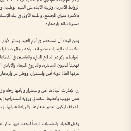
الروابط الأسرية، وتربية الأبناء على القيم الوطنية
فالأسرة عنوان المجتمع، واللبنة الأولى في بناء الإ
مسيرة بنائه وازدهاره.
ومن الوفاء أن نستحضر في أيام العيد وسائر الأيام
مكتسبات الإمارات مصونة بسواعد رجال صدقوا ما 
البواسل، وكوادر الدفاع المدني، والعاملين في القط
فهنيئاً للعيون الساهرة، والدروع المنيعة، والأيادي
عرفها العالم دولة أمن واستقرار، ووطن عز وازدهار.
إن الإمارات أعيادها أمن واستقرار وأيامها رخاء واز
عمل دؤوب وتخطيط استثنائي ورؤية استشرافية إبداع
المشرقة، ليكون التميز شعارها، والريادة عنوانها، و
وتمثل الأعياد والمناسبات فرصاً لنجدد فيها تذكر ال