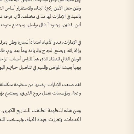
وطن جعل الأمن ركيزة البناء، والاستقرار أساس التن
بالعيد في الإمارات لها مذاق مختلف، لأنها فرحة 
أمن يقظين، وجنود أبطال بواسل، ومجتمع متوحد 
في الإمارات، تبدو الأعياد امتداداً لمسيرة وطن يعر
وإنجازاته، ويصنع النجاح والريادة يوماً بعد يوم، ف
الوطن الغالي المعطاء الذي هيأ للناس أسباب الراحة،
يومياً يعيشه المواطن والمقيم في تفاصيل حياتهم اليو
لقد صنعت الإمارات نهضتها من منظومة متكاملة م
واعية، ومؤسسات تعمل بروح الفريق، ومجتمع يؤم
ومن هذه المنظومة انطلقت المشاريع الكبرى،
الخدمات، وتعززت جودة الحياة، وترسخت الثقة