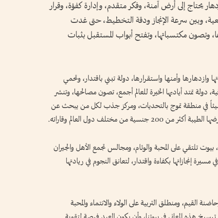
هار يحتاج إلى أرض آمنة، وفكر متقدم، وإدارة كفؤة، وقرار
قعية، وبين سرعة الإنجاز ودقة التخطيط، حتى غدت
ا، وتصون مكتسباتها، وتفتح أبواب المستقبل بثبات
ا وازدهارها وأمنها واستقرارها، دولة تبني باقتدار، وتحمي
ة، دولة تمتد أياديها الخيرة للعالم أجمع، تصون مصالحها، وتنشر
ضيئاً في منطقة تموج بالتحديات، ومركز جذب لكل من يبحث عن
ة من مختلف دول العالم وقاراته.
 بيوت تلتقي على المحبة والوئام، ومجالس تجمع الأهل والجيران
سيرة إنجازاتها بكفاءة واقتدار، لتعانق النجوم في ريادتها
نة القيم، ومنطلق التربية على الولاء والانتماء والمحبة
 ترسيخ هذه المعاني في بيوتنا، وأن يكون العيد فرصة لتقوية