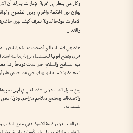
وكل من ينظر إلى تجربة الإمارات يدرك أن الازد
يوازن بين الحكمة والحزم، وبين الطموح والوا
الإمارات نموذجاً لدولة تعرف كيف تبني حاضره
واقتدار.
هذه هي الإمارات التي أضحت منارة عالمية في ريادته
بحزم، وتفتح أبوابها للمستقبل برؤية إبداعية استباقي
قيم التسامح والسلام، حتى غدت نموذجاً رائداً م
السعادة والطمأنينة والهناء، حتى غدا يعيش على أرضها الطيبة أكثر من 200 جنسي
ومع حلول العيد تتجلى هذه المعاني في أبهى صورها،
والأصدقاء، ومجتمع متلاحم متراحم، ودولة تمضي في م
المستدامة.
وفي العيد تتجلى قيمة الأسرة، فهي منبع الدفء، وحاض
والتراحم والتلاحم، وفي عام الأسرة تزداد الحاجة إلى