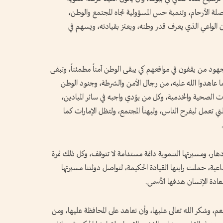
، وصلة الأرحام، وتنمية حس المسؤولية تجاه المجتمع والوطن،
نسان الواعي الذي يعرف قدر وطنه، ويعتز بقيادته، ويسهم في
 جهود من يقفون في مواقعهم كي يبقى الوطن آمناً مطمئناً، وتبقى
عاهدوا الله عليه، من رجال الأمن والشرطة، وجنود الوطن
اعات الصحية والخدمية، وكل من يؤدي واجبه في سائر الميادين،
 التي تعمل ليفرح الناس، وليهنأ المجتمع، ولتظل الإمارات كما
دهار، ومسيرتها التنموية دائمة مستدامة لا تتوقف، وكل ذلك ثمرة
ية، حملت رايتها القيادة الحكيمة، لتواصل دولتنا مسيرتها
سعادة الإنسان هدفها الأسمى.
نعم، وشكر الله تعالى عليها، وأن نعاهد على المحافظة عليها، ومن