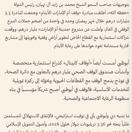
بتوجيهات صاحب السمو الشيخ محمد بن زايد آل نهيان، رئيس الدولة
«حفظه الله»، أطلقت مبادرة «وقف أمّ الإمارات للأيتام» وجمعت المبادرة 3.3
مليارات درهم خلال شهر رمضان وحده في واحدة من أضخم حملات التبرع
الوقفي في العالم، وأعلنت عن مشروع «مدينة أمّ الإمارات» بمليار درهم، ووقّعت
شراكات استثمارية مع القطاع الخاص لتطوير أراضٍ وقفية وتحويلها إلى مشاريع
تجارية مستدامة تعود عوائدها على رعاية الأيتام.
أبوظبي أسّست أيضاً «أوقاف كابيتال» كذراع استثمارية متخصصة
وأنشأت صندوق الوقف الصحي بمليار درهم بالتعاون مع دائرة الصحة،
في نموذج يدمج الوقف مع القطاعات الحيوية ويحوّله إلى ركيزة تمويلية
للخدمات الأساسية، فالوقف في أبوظبي أصبح شريكاً مؤسسياً في بناء
منظومة الرعاية الاجتماعية والصحية.
ما تبنيه دبي وأبوظبي يأتي في توقيت استراتيجي، فالإنفاق الاستهلاكي للمسلمين
عالمياً يتجه نحو 3.36 تريليونات دولار بحلول 2028، وأصول التمويل الإسلامي