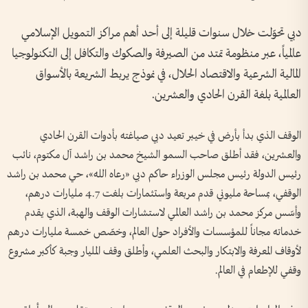
دبي تحوّلت خلال سنوات قليلة إلى أحد أهم مراكز التمويل الإسلامي
عالمياً، عبر منظومة تمتد من الصيرفة والصكوك والتكافل إلى التكنولوجيا
المالية الشرعية والاقتصاد الحلال، في نموذج يربط الشريعة بالأسواق
العالمية بلغة القرن الحادي والعشرين.
الوقف الذي بدأ بأرض في خيبر تعيد دبي صياغته بأدوات القرن الحادي
والعشرين، فقد أطلق صاحب السمو الشيخ محمد بن راشد آل مكتوم، نائب
رئيس الدولة رئيس مجلس الوزراء حاكم دبي «رعاه الله»، حي محمد بن راشد
الوقفي، بمساحة مليوني قدم مربعة واستثمارات بلغت 4.7 مليارات درهم،
وأسّس مركز محمد بن راشد العالمي لاستشارات الوقف والهبة، الذي يقدم
خدماته مجاناً للمؤسسات والأفراد حول العالم، وخصّص خمسة مليارات درهم
لأوقاف المعرفة والابتكار والبحث العلمي، وأطلق وقف المليار وجبة كأكبر مشروع
وقفي للإطعام في العالم.