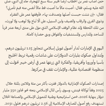
حين أصاب عمر بن الخطاب أرضاً بخيبر سنة سبع للهجرة، جاء إلى النبي، صلى
الله عليه وسلم، فقال: أصبت مالاً ما أصبت قط مالاً أنفس منه فبمَ تأمرني؟
فقال: «إن شئت حبست أصلها وتصدقت بها»، فأوقفها عمر على الفقراء
وذوي القربى والرقاب والضيف وابن السبيل، على ألّا تُباع ولا تُوهب ولا تُورث،
من تلك اللحظة وُلد نظام الوقف الإسلامي الذي موّل على مدى أربعة عشر قرناً
المساجد والمدارس والمستشفيات والقوافل وبنى حضارة كاملة.
اليوم في الإمارات تُدار أصول تمويل إسلامي تتجاوز 1.15 تريليون درهم،
وتُتداول صكوك بمليارات الدولارات على شاشات رقمية تربط الخليج
بآسيا وأوروبا وأفريقيا، والفكرة التي زرعها عمر في أرض خيبر تحوّلت إلى
منظومة اقتصادية عالمية، والإمارات تقف في مركزها.
إصدارات الصكوك الإماراتية بالدولار قفزت بأكثر من مئة وثلاثين بالمئة خلال
2025 وفقاً لوكالة فيتش، وسوق رأس المال الإسلامي يتجه نحو تجاوز 350 مليار
دولار بنهاية 2026، ضمن استراتيجية وطنية للتمويل الإسلامي والصناعة الحلال
تستهدف رفع أصول المصارف الإسلامية إلى 2.56 تريليون درهم بحلول 2031.