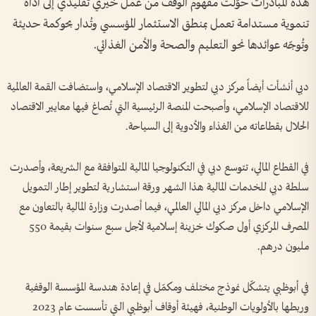
هذه المبادرات حوّلت مفهوم الوقف من عمل خيري تقليدي إلى أداة
تنموية مستدامة تعمل بمنطق الاستثمار المؤسسي وتُدار بحوكمة حديثة
وتُوجّه عوائدها نحو التعليم والصحة والأمن الغذائي.
دبي أنشأت أيضاً مركز دبي لتطوير الاقتصاد الإسلامي، واستضافت القمة العالمية
للاقتصاد الإسلامي، وأصبحت المنصة الرئيسية التي تُصاغ فيها معايير الاقتصاد
الحلال بقطاعاته من الغذاء والأدوية إلى السياحة.
في القطاع المالي، تتوسع دبي في التكنولوجيا المالية المتوافقة مع الشريعة، وأصدرت
سلطة دبي للخدمات المالية هذا الشهر ورقة استشارية لتطوير إطار التمويل
الإسلامي داخل مركز دبي المالي العالمي، فيما أصدرت وزارة المالية بالتعاون مع
المصرف المركزي أول صكوك خزينة إسلامية لأجل سبع سنوات بقيمة 550
مليون درهم.
في أبوظبي يتشكّل نموذج مختلف ومكمّل في إعادة هندسة المؤسسة الوقفية
وربطها بالأولويات الوطنية، فهيئة أوقاف أبوظبي التي تأسست عام 2023