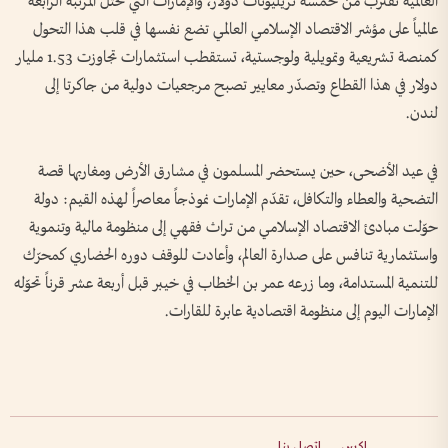
العالمية تقترب من خمسة تريليونات دولار، والإمارات التي تحتل المرتبة الرابعة
عالمياً على مؤشر الاقتصاد الإسلامي العالمي تضع نفسها في قلب هذا التحول
كمنصة تشريعية وتمويلية ولوجستية، تستقطب استثمارات تجاوزت 1.53 مليار
دولار في هذا القطاع وتصدّر معايير تصبح مرجعيات دولية من جاكرتا إلى
لندن.
في عيد الأضحى، حين يستحضر المسلمون في مشارق الأرض ومغاربها قصة
التضحية والعطاء والتكافل، تقدّم الإمارات نموذجاً معاصراً لهذه القيم: دولة
حوّلت مبادئ الاقتصاد الإسلامي من تراث فقهي إلى منظومة مالية وتنموية
واستثمارية تنافس على صدارة العالم، وأعادت للوقف دوره الحضاري كمحرّك
للتنمية المستدامة، وما زرعه عمر بن الخطاب في خيبر قبل أربعة عشر قرناً تحوّله
الإمارات اليوم إلى منظومة اقتصادية عابرة للقارات.
إكس
اتصل بنا