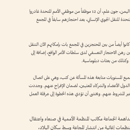
وذكر المتحدث باسم المنسق المقيم للأمم المتحدة في اليمن، جون علم، أن 12 موظفاً من موظفي الأمم المتحدة غادروا
حدة للنقل الجوي الإنساني، بعد احتجازهم سابقاً في المجمع
نوا أيضاً من بين المحتجزين في المجمع بات بإمكانهم الآن التنقل
 53 من الموظفين المحليين رهن الاحتجاز التعسفي لدى سلطات الأمر الواقع، إضافة إلى
وكذلك من بعثات دبلوماسية.
يع المستويات متابعة هذه المسألة عن كثب، وهي على اتصال
لدول الأعضاء والشركاء المعنيين، لضمان الإفراج عنهم. وجددت
وغير المشروط عنهم. ويخشى أن تؤدي هذه الخطوة إلى عرقلة العمل
مة الجماعة مكاتب المنظمة الأممية في صنعاء واعتقال
منظمات إغاثية من انتشار المجاعة وسط سكان البلاد،