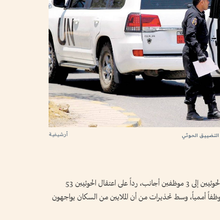
أرشيفية
التضييق الحوثي
خفضت الأمم المتحدة وجودها في مناطق سيطرة الحوثيين إلى 3 موظفين أجانب، رداً على اعتقال الحوثيين 53
اً يمنياً واقتحام مجمع سكني واستجواب 15 موظفاً أممياً، وسط تحذيرات من أن الملايين من السكان يواجهون