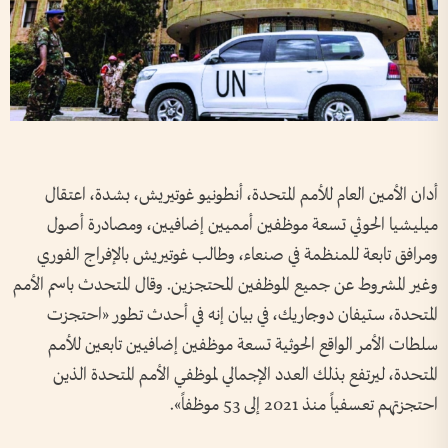
أدان الأمين العام للأمم المتحدة، أنطونيو غوتيريش، بشدة، اعتقال
ميليشيا الحوثي تسعة موظفين أمميين إضافيين، ومصادرة أصول
ومرافق تابعة للمنظمة في صنعاء، وطالب غوتيريش بالإفراج الفوري
وغير المشروط عن جميع الموظفين المحتجزين. وقال المتحدث باسم الأمم
المتحدة، ستيفان دوجاريك، في بيان إنه في أحدث تطور «احتجزت
سلطات الأمر الواقع الحوثية تسعة موظفين إضافيين تابعين للأمم
المتحدة، ليرتفع بذلك العدد الإجمالي لموظفي الأمم المتحدة الذين
احتجزتهم تعسفياً منذ 2021 إلى 53 موظفاً».