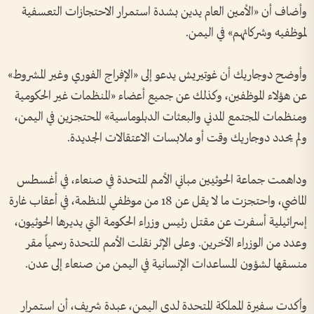
وأضاف أن «الأمين العام يدين بشدة استمرار الاحتجازات التعسفية
لموظفيه وشركائهم» في اليمن.
وأوضح دوجاريك أن غوتيريش يدعو إلى «الإفراج الفوري وغير المشروط»
عن هؤلاء الموظفين، وكذلك عن جميع أعضاء «المنظمات غير الحكومية
ومنظمات المجتمع المدني والبعثات الدبلوماسية» المحتجزين في اليمن،
ولم يحدد دوجاريك وقت أو ملابسات الاعتقالات الجديدة.
وداهمت جماعة الحوثيين مباني الأمم المتحدة في صنعاء، في أغسطس
الماضي، واحتجزت ما لا يقل عن 18 من موظفي المنظمة، في أعقاب غارة
إسرائيلية أسفرت عن مقتل رئيس وزراء الحكومة التي يديرها الحوثيون،
وعدد من الوزراء الآخرين. وعلى الإثر نقلت الأمم المتحدة رسمياً مقر
منسقها لشؤون المساعدات الإنسانية في اليمن من صنعاء إلى عدن.
وأكدت سفيرة المملكة المتحدة لدى اليمن، عبدة شريف، أن استمرار