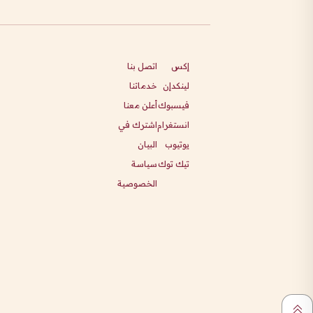
إكس
اتصل بنا
لينكدإن
خدماتنا
فيسبوك
أعلن معنا
انستغرام
اشترك في
يوتيوب
البيان
تيك توك
سياسة
الخصوصية