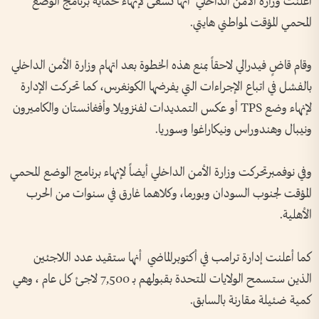
أعلنت وزارة الأمن الداخلي أنها تسعى لإنهاء حماية برنامج الوضع
المحمي المؤقت لمواطني هايتي.
وقام قاضٍ فيدرالي لاحقاً بمنع هذه الخطوة بعد اتهام وزارة الأمن الداخلي
بالفشل في اتباع الإجراءات التي يفرضها الكونغرس، كما تحركت الإدارة
لإنهاء وضع TPS أو عكس التمديدات لفنزويلا وأفغانستان والكاميرون
ونيبال وهندوراس ونيكاراغوا وسوريا.
وفي نوفمبرتحركت وزارة الأمن الداخلي أيضاً لإنهاء برنامج الوضع المحمي
المؤقت لجنوب السودان وبورما، وكلاهما غارق في سنوات من الحرب
الأهلية.
كما أعلنت إدارة ترامب في أكتوبرالماضي أنها ستقيد عدد اللاجئين
الذين ستسمح الولايات المتحدة بقبولهم بـ 7,500 لاجئ كل عام ، وهي
كمية ضئيلة مقارنة بالسابق.