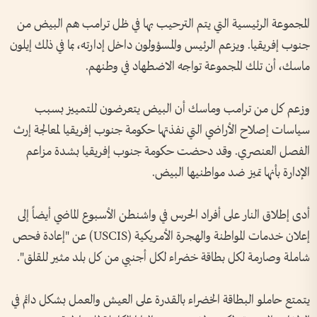
المجموعة الرئيسية التي يتم الترحيب بها في ظل ترامب هم البيض من
جنوب إفريقيا. ويزعم الرئيس والمسؤولون داخل إدارته، بما في ذلك إيلون
ماسك، أن تلك المجموعة تواجه الاضطهاد في وطنهم.
وزعم كل من ترامب وماسك أن البيض يتعرضون للتمييز بسبب
سياسات إصلاح الأراضي التي نفذتها حكومة جنوب إفريقيا لمعالجة إرث
الفصل العنصري. وقد دحضت حكومة جنوب إفريقيا بشدة مزاعم
الإدارة بأنها تميز ضد مواطنيها البيض.
أدى إطلاق النار على أفراد الحرس في واشنطن الأسبوع الماضي أيضاً إلى
إعلان خدمات المواطنة والهجرة الأمريكية (USCIS) عن "إعادة فحص
شاملة وصارمة لكل بطاقة خضراء لكل أجنبي من كل بلد مثير للقلق".
يتمتع حاملو البطاقة الخضراء بالقدرة على العيش والعمل بشكل دائم في