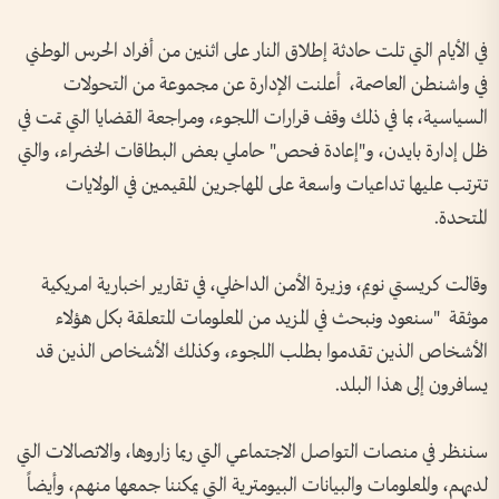
في الأيام التي تلت حادثة إطلاق النار على اثنين من أفراد الحرس الوطني
في واشنطن العاصمة، أعلنت الإدارة عن مجموعة من التحولات
السياسية، بما في ذلك وقف قرارات اللجوء، ومراجعة القضايا التي تمت في
ظل إدارة بايدن، و"إعادة فحص" حاملي بعض البطاقات الخضراء، والتي
تترتب عليها تداعيات واسعة على المهاجرين المقيمين في الولايات
المتحدة.
وقالت كريستي نويم، وزيرة الأمن الداخلي، في تقارير اخبارية امريكية
موثقة "سنعود ونبحث في المزيد من المعلومات المتعلقة بكل هؤلاء
الأشخاص الذين تقدموا بطلب اللجوء، وكذلك الأشخاص الذين قد
يسافرون إلى هذا البلد.
سننظر في منصات التواصل الاجتماعي التي ربما زاروها، والاتصالات التي
لديهم، والمعلومات والبيانات البيومترية التي يمكننا جمعها منهم، وأيضاً