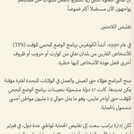
أن طالبي اللجوء الذين ربما انتظروا بالفعل سنوات لحل قضاياهم
يواجهون الآن مستقبلاً أكثر غموضاً.
تقليص اللاجئين
في عام 1990، أنشأ الكونغرس برنامج الوضع المحمي المؤقت (TPS)
للأشخاص الفارين من بلدان تعاني من كوارث أو حروب أو ظروف
أخرى تجعل عودة الأشخاص إليها خطرة.
منح البرنامج هؤلاء حق العيش والعمل في الولايات المتحدة لفترة مؤقتة
يمكن تمديدها، كانت 17 دولة مشمولة بتعيينات برنامج الوضع المحمي
المؤقت حتى أواخر مارس، وهو ما يمثل حوالي 1.3 مليون مواطن أجنبي
مشمول بالحماية.
لكن إدارة ترامب سعت إلى تقليص الحماية لمواطني عدة دول، في فبراير