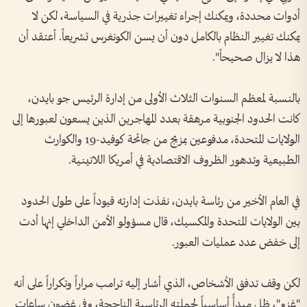
أدوات محددة، ويمكنك إجراء تغييرات جذرية في السياسة، لكن لا
يمكنك تغيير النظام بالكامل دون أن يسن الكونغرس تشريعاً. أعتقد أن
هذا لا يزال صحيحاً".
بالنسبة لمعظم السنوات الثلاث الأولى من إدارة الرئيس جو بايدن،
كانت الحدود الجنوبية مرهقة بعدد المهاجرين الذين يسعون لعبورها إلى
الولايات المتحدة، مدفوعين بمزيج من جائحة كوفيد-19 والكوارث
الطبيعية وتدهور الظروف الاقتصادية في أمريكا اللاتينية.
في العام الأخير من رئاسة بايدن، نفذت إدارته قيوداً على طول الحدود
بين الولايات المتحدة والمكسيك، قال مسؤولو الأمن الداخلي إنها أدت
إلى خفض عدد عمليات العبور.
لكن وقف تدفق الأشخاص، الذي أشار إليه ترامب مراراً وتكراراً على أنه
"غزو"، ظل مبدأً أساسياً لحملته الرئاسية الناجحة، وفي غضون ساعات