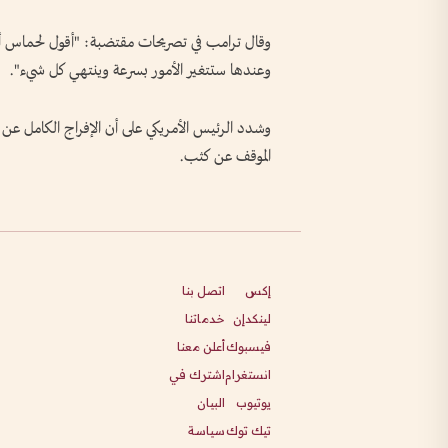
وعندها ستتغير الأمور بسرعة وينتهي كل شيء".
وشدد الرئيس الأمريكي على أن الإفراج الكامل عن ا
الموقف عن كثب.
إكس
اتصل بنا
لينكدإن
خدماتنا
فيسبوك
أعلن معنا
انستغرام
اشترك في
يوتيوب
البيان
تيك توك
سياسة