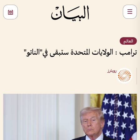
العالم
ترامب : الولايات المتحدة ستبقى في"الناتو"
رويترز