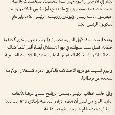
يشار إلى أن جبل راشمور شهير عالميا لتجسيده لشخصيات رئاسية
حيث نُحت عليه رؤوس جورج واشنطن، أول رئيس للبلاد، وتوماس
جيفرسون، ثالث رئيس، وثيودور روزفيلت، الرئيس الـ26، وأبراهام
لينكولون الرئيس الـ16.
وهذه ليست المرة الأولى التي يستخدم فيها ترامب حبل راشمور كخلفية
لخطابه. فقبل ست سنوات، في يوم الاستقلال أيضا، ألقى كلمة هناك
ضد المشاركين في الحركة الاحتجاجية على مستوى البلاد ضد العنصرية.
واليوم السبت هو ذروة الاحتفالات بالذكرى الـ250 لاستقلال الولايات
المتحدة عن بريطانيا.
وإلى جانب خطاب الرئيس، يشمل البرنامج المسائي عرضا للألعاب
النارية الذي من المقرر أن يحطم الأرقام القياسية بإطلاق 850 ألف لعبة
نارية في عشرة مواقع على مدار نحو 40 دقيقة.