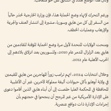
وكان هذا الوضع يُجدد في السابق على نحو متعاقب.
ورغم التحرك لإنهاء وضع الحماية هذا، فإن وزارة الخارجية تحذر حالياً
من السفر إلى كل من هايتي وسوريا، مشيرة إلى انتشار العنف والجريمة
والإرهاب وعمليات الخطف.
ومنحت الولايات المتحدة لأول مرة وضع الحماية المؤقتة للقادمين من
هايتي بعد الزلزال المدمر عام 2010، وللسوريين بعد انزلاق بلادهم إلى
الحرب الأهلية عام 2012.
وخلال انتخابات 2024، اتهم ترامب زوراً المهاجرين من هايتي المقيمين
في ولاية أوهايو بأكل حيوانات أليفة مملوكة لآخرين. غير أن الأغلبية
المحافظة في المحكمة العليا خلصت إلى أن أبناء هايتي الذين أقاموا دعوى
على الإدارة الأمريكية من غير المرجح أن ينجحوا في حجتهم بأن
إجراءات الإدارة ذات دوافع عنصرية.