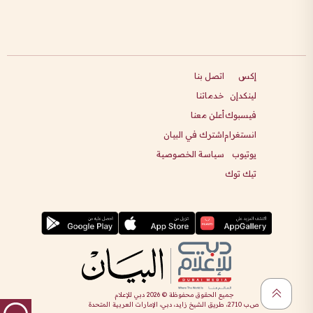
إكس
اتصل بنا
لينكدإن
خدماتنا
فيسبوك
أعلن معنا
انستغرام
اشترك في البيان
يوتيوب
سياسة الخصوصية
تيك توك
جميع الحقوق محفوظة ©
2026
دبي للإعلام
ص.ب 2710، طريق الشيخ زايد، دبي، الإمارات العربية المتحدة