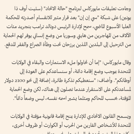
وجاءت تعليقات مايوركاس لبرنامج "حالة الاتحاد" (ستيت أوف ذا
يونين) على شبكة "سي إن إن" بعد قرار مثير للانقسام أصدرته المحكمة
العليا الأسبوع الماضي، سمح لإدارة الرئيس دونالد ترامب بتجريد مئات
الآلاف من المهاجرين من هايتي وسوريا من وضع إنساني يوفر لهم الحماية
من الترحيل إلى البلدين اللذين يرزحان تحت وطأة الصراع والفقر المدقع.
وقال مايوركاس: "إما أن تحاولوا ملء الاستمارات والبقاء في الولايات
المتحدة بموجب وضع إقامة دائمة، أو سنساعدكم على العودة إلى
أوطانكم". وأضاف: "سنعطيكم تذكرة طائرة، إضافة إلى نحو 2100 دولار
لمساعدتكم على الاستقرار عندما تصلون إلى هناك، لكن وضع الحماية
المؤقتة، بحسب المحاكم ومثلما يشير اسمه نفسه، ليس وضعاً دائماً".
ويسمح القانون الاتحادي للإدارة بمنح إقامة قانونية مؤقتة في الولايات
المتحدة للأشخاص الفارين من الحرب أو الكوارث أو ظروف أخرى،