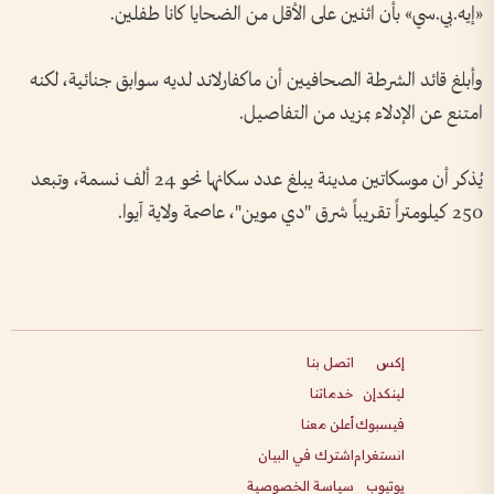
«إيه.بي.سي» بأن اثنين على الأقل من الضحايا كانا طفلين.
وأبلغ قائد الشرطة الصحافيين أن ماكفارلاند لديه سوابق جنائية، لكنه
امتنع عن الإدلاء بمزيد من التفاصيل.
يُذكر أن موسكاتين مدينة يبلغ عدد سكانها نحو 24 ألف نسمة، وتبعد
250 كيلومتراً تقريباً شرق "دي موين"، عاصمة ولاية آيوا.
إكس
اتصل بنا
لينكدإن
خدماتنا
فيسبوك
أعلن معنا
انستغرام
اشترك في البيان
يوتيوب
سياسة الخصوصية