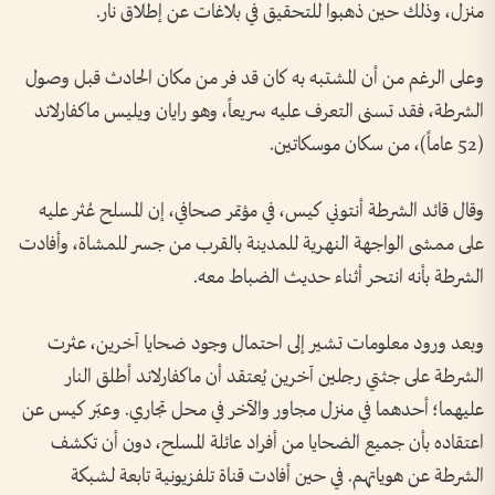
منزل، وذلك حين ذهبوا للتحقيق في بلاغات عن إطلاق نار.
وعلى الرغم من أن المشتبه به كان قد فر من مكان الحادث قبل وصول
الشرطة، فقد تسنى التعرف عليه سريعاً، وهو رايان ويليس ماكفارلاند
(52 عاماً)، من سكان موسكاتين.
وقال قائد الشرطة أنتوني كيس، في مؤتمر صحافي، إن المسلح عُثر عليه
على ممشى الواجهة النهرية للمدينة بالقرب من جسر للمشاة، وأفادت
الشرطة بأنه انتحر أثناء حديث الضباط معه.
وبعد ورود معلومات تشير إلى احتمال وجود ضحايا آخرين، عثرت
الشرطة على جثتي رجلين آخرين يُعتقد أن ماكفارلاند أطلق النار
عليهما؛ أحدهما في منزل مجاور والآخر في محل تجاري. وعبّر كيس عن
اعتقاده بأن جميع الضحايا من أفراد عائلة المسلح، دون أن تكشف
الشرطة عن هوياتهم. في حين أفادت قناة تلفزيونية تابعة لشبكة