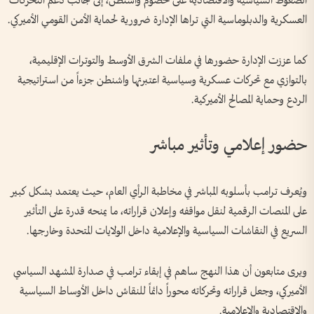
الضغوط السياسية والاقتصادية على خصوم واشنطن، إلى جانب دعم التحركات
العسكرية والدبلوماسية التي تراها الإدارة ضرورية لحماية الأمن القومي الأميركي.
كما عززت الإدارة حضورها في ملفات الشرق الأوسط والتوترات الإقليمية،
بالتوازي مع تحركات عسكرية وسياسية اعتبرتها واشنطن جزءاً من استراتيجية
الردع وحماية المصالح الأميركية.
حضور إعلامي وتأثير مباشر
ويُعرف ترامب بأسلوبه المباشر في مخاطبة الرأي العام، حيث يعتمد بشكل كبير
على المنصات الرقمية لنقل مواقفه وإعلان قراراته، ما يمنحه قدرة على التأثير
السريع في النقاشات السياسية والإعلامية داخل الولايات المتحدة وخارجها.
ويرى متابعون أن هذا النهج ساهم في إبقاء ترامب في صدارة المشهد السياسي
الأميركي، وجعل قراراته وتحركاته محوراً دائماً للنقاش داخل الأوساط السياسية
والاقتصادية والإعلامية.