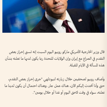
قال ‌وزير ​الخارجية الأمريكي ماركو روبيو اليوم السبت إنه تسنى إحراز ⁠بعض
التقدم في الصراع مع إيران وإن ‌الولايات المتحدة ربما يكون ‌لديها ما تعلنه بشأن
‌هذه المسألة ‌في الأيام ‌المقبلة.
وأضاف روبيو لصحفيين ​خلال زيارته ‌لنيودلهي "جرى ​إحراز ⁠بعض التقدم،
حتى وأنا أتحدث ​إليكم ⁠الآن، هناك ⁠عمل جار. وهناك ⁠احتمال أن يكون لدينا ما
نعلنه، سواء في وقت لاحق ‌اليوم أو غدا ​أو خلال يومين".