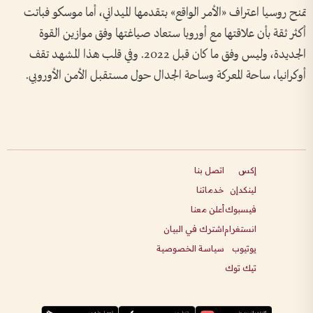
تمنح روسيا اعتراف «الأمر الواقع» بتقدمها الميداني، أما موسكو فباتت
أكثر ثقة بأن علاقتها مع أوروبا ستعاد صياغتها وفق موازين القوة
الجديدة، وليس وفق ما كان قبل 2022. وفي قلب هذا المشهد تقف
أوكرانيا، ساحة المعركة وساحة الجدال حول مستقبل الأمن الأوروبي.
إكس
اتصل بنا
لينكدإن
خدماتنا
فيسبوك
أعلن معنا
انستغرام
اشترك في البيان
يوتيوب
سياسة الخصوصية
تيك توك