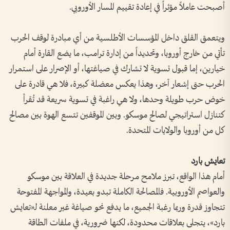
أصبحت عاملاً مؤثراً في إعادة تقييم المسار الأوروبي.
ويتعمق القلق داخل المؤسسات الأطلسية من أي مبادرة لوقف الحرب
تأتي من خارج أوروبا، وتحديداً من إدارة ترامب، ما يضع القارة أمام
خيارين، إما قبول تسوية لا تشارك في صياغتها، أو الإصرار على استمرار
الحرب حتى إشعار آخر، وهذا يعكس معضلة كبيرة، فلا هي قادرة على
خوض حرب طويلة وحدها، ولا هي راغبة في تسوية سريعة قد تُقرأ
كتنازل استراتيجي لصالح موسكو. وبين الموقفين تتسع الهوة بين مصالح
كل من أوروبا والولايات المتحدة.
تعايش بارد
أمام هذا الواقع، تبرز ملامح مرحلة جديدة في العلاقة بين موسكو
والعواصم الأوروبية. فالمصالحة الكاملة تبدو بعيدة، والمواجهة المفتوحة
تتجاوز قدرة وربما رغبة الجميع، ما يدفع نحو صياغة غير معلنة لـ«تعايش
بارد»، يتجلى بعلاقات محدودة، لكنها ضرورية، في ملفات الطاقة