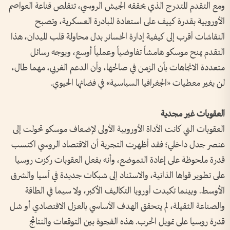
ومع التقدم المتدرج الذي يحققه الجيش الروسي، تتقلص قناعة العواصم
الأوروبية بقدرة كييف على استعادة المبادرة العسكرية، وتصبح
النقاشات أقرب إلى كيفية إدارة الخسائر بدل محاولة قلب الميدان، هذا
التقدم يمنح موسكو هامشاً تفاوضياً وعملياً أوسع، ويوجه رسائل
متعددة الاتجاهات بأن الزمن في صالحها، وأن الدعم الغربي، مهما طال،
لن يغير معطيات «الجغرافيا السياسية» في فضائها الحيوي.
العقوبات غير مجدية
العقوبات التي كانت الأداة الأوروبية الأولى لإضعاف موسكو تحولت إلى
عنصر جدل داخلي؛ فقد أظهرت التجربة أن الاقتصاد الروسي اكتسب
قدرة ملحوظة على إعادة التموضع، وأنه بفعل العقوبات ركزت روسيا
على تطوير قواها الذاتية، والاستناد إلى شبكات جديدة في آسيا والشرق
الأوسط. وبينما تكبدت أوروبا التكاليف الأكبر، ولا سيما في الطاقة
والصناعة الثقيلة، لم يتحقق الهدف الأساسي بالعزل الاقتصادي أو شل
قدرة روسيا على تمويل الحرب. هذه الفجوة بين التوقعات والنتائج