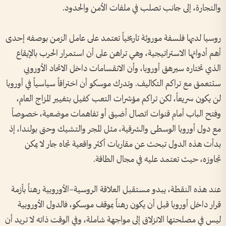
والتجارة، إلى جانب تصلب في ملفات الأمن والحدود.
روسيا لديها فلسفة موروثة تاريخياً تعتمد على عامل الزمن بوصفه إحدى
أهم أدواتها الاستراتيجية، وهي تراهن على أن استمرار الحرب بالإيقاع
الذي تختاره سيرهق أوروبا، وأن الانقسامات داخل الاتحاد الأوروبي
ستتعمق مع تراكم التكاليف. وتدرك موسكو أن اختراقاً سياسياً في أوروبا
لن يكون سريعاً، لكن تراكم مؤشرات التعب كفيل بتغيير المزاج العام،
وفتح الباب أمام قنوات اتصال أضيق أو تفاهمات موضعية، خصوصاً
مع دول أوروبا الوسطى والشرقية، مثل المجر والتشيك وحتى بولندا، إذ
بدأت هذه الدول تبحث عن مقاربات أكثر واقعية تجاه جار لا يمكن
تجاوزه، حيث تعتمد عليه في مجال الطاقة.
عند هذه النقطة، يبدو مستقبل العلاقة الروسية–الأوروبية رهناً بأزمة
قرار داخل أوروبا قبل أن يكون رهناً بموقف موسكو، فالدول الأوروبية
ليس في مصلحتها الانزلاق إلى مواجهة شاملة، وفي الوقت ذاته لا تريد أن