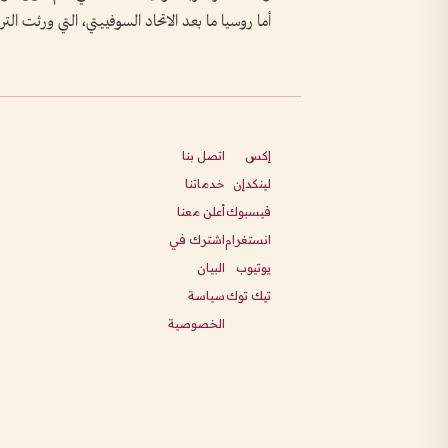
أما روسيا ما بعد الاتحاد السوفييتي، التي ورثت الت
إكس
اتصل بنا
لينكدإن
خدماتنا
فيسبوك
أعلن معنا
انستغرام
اشترك في
يوتيوب
البيان
تيك توك
سياسة
الخصوصية