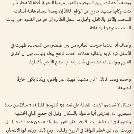
ووصف أحد المصورين السوفييت الذين شهدوا التجربة لحظة الانفجار بأنها
بدت وكأنها مشهد خارج عن الواقع، قائلاً إن ومضة بيضاء هائلة أضاءت
السحب والأفق بالكامل، وتحول ما أسفل الطائرة إلى بحر من الضوء، حتى بدت
السحب متوهجة وشفافة.
وأضاف أنه عندما خرجت الطائرة من بين طبقتين من السحب، ظهرت في
الأسفل كرة نارية برتقالية عملاقة أخذت ترتفع ببطء وثبات، قبل أن تخترق
الغيوم وتواصل تمددها، حتى خُيل إليه أنها تبتلع الأرض بأكملها.
واختتم وصفه قائلاً: "كان مشهدًا مهيبًا، غير واقعي، ويكاد يكون خارقًا
للطبيعة."
بشكل لا يُصدق، أُلقيت القنبلة على بُعد 54 كيلومترًا فقط (34 ميلًا) من بلدة
سيفيرني التي يُفترض أنها مأهولة بالسكان. وقيل إن جميع المباني الخشبية
والطوبية في البلدة سُوّيت بالأرض على الفور. ولم يُكشف عن عدد الضحايا. بل
وردت أنباء عن تحطّم النوافذ في النرويج وفنلندا. ومع ذلك، ورغم قوة الانفجار،