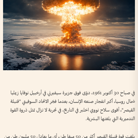
في صباح 30 أكتوبر 1961، دوّى فوق جزيرة سيفيرني في أرخبيل نوفايا زيمليا
شمال روسيا، أكبر انفجار صنعه الإنسان، بعدما فجّر الاتحاد السوفيتي "قنبلة
القيصر"، أقوى سلاح نووي اختُبر في التاريخ، في تجربة لا تزال تمثل ذروة القوة
التدميرية التي بلغتها البشرية.
بلغت قوة قنبلة القيصر أكثر من 50 ميغا طن، أي ما يعادل 50 مليون طن من