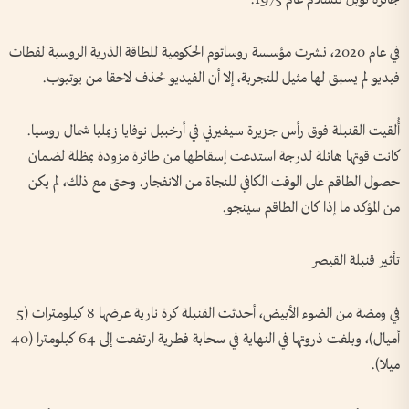
في عام 2020، نشرت مؤسسة روساتوم الحكومية للطاقة الذرية الروسية لقطات
فيديو لم يسبق لها مثيل للتجربة، إلا أن الفيديو حُذف لاحقا من يوتيوب.
أُلقيت القنبلة فوق رأس جزيرة سيفيرني في أرخبيل نوفايا زيمليا شمال روسيا.
كانت قوتها هائلة لدرجة استدعت إسقاطها من طائرة مزودة بمظلة لضمان
حصول الطاقم على الوقت الكافي للنجاة من الانفجار. وحتى مع ذلك، لم يكن
من المؤكد ما إذا كان الطاقم سينجو.
تأثير قنبلة القيصر
في ومضة من الضوء الأبيض، أحدثت القنبلة كرة نارية عرضها 8 كيلومترات (5
أميال)، وبلغت ذروتها في النهاية في سحابة فطرية ارتفعت إلى 64 كيلومترا (40
ميلا).