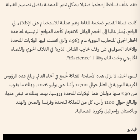
فقد خلّف تساقطا إشعاعيا ضئيلا بشكلٍ مُثير للدهشة بفضل تصميم القنبلة.
كانت قنبلة القيصر ضخمة للغاية وغير عملية للاستخدام على الإطلاق. في
الواقع، يُشار غالبا إلى الحجم الهائل للانفجار كأحد الدوافع الرئيسية لمعاهدة
الحظر الجزئي للتجارب النووية عام 1963، والتي اتفقت فيها الولايات المتحدة
والاتحاد السوفيتي على وقف تجارب القنابل الذرية في الغلاف الجوي والفضاء
الخارجي وتحت الماء، وفقا لـ "iflscience".
لسوء الحظ، لا تزال هذه الأسلحة الفتاكة تُجمع في أنحاء العالم. وبلغ عدد الرؤوس
الحربية النووية في العالم حوالي 12700 رأسًا حتى يوليو 2026. ويملك ما يقرب
من 90% منها دولتان هما الولايات المتحدة وروسيا، بينما يمتلك ما تبقى منها،
والبالغ حوالي 1200 رأس، كل من المملكة المتحدة وفرنسا والصين والهند
وباكستان وإسرائيل وكوريا الشمالية.
فيديو