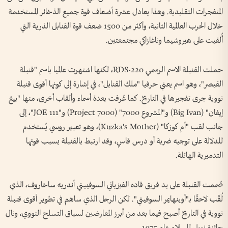
المتفجرات التقليدية. وهذا يعادل عشرة أضعاف قوة جميع الذخائر المستخدمة
خلال الحرب العالمية الثانية، وأكثر من 1500 ضعف قوة القنابل الذرية التي
أُلقيت على هيروشيما وناغازاكي مجتمعتين.
حملت القنبلة الاسم الرسمي RDS-220، لكنها اشتهرت عالميا باسم "قنبلة
القيصر"، وهو اسم يعني حرفيا "ملك القنابل"، في إشارة إلى كونها أقوى قنبلة
نووية جرى تفجيرها في التاريخ. كما عُرفت بعدة أسماء وألقاب أخرى، منها "بيغ
إيفان" (Big Ivan) و"المشروع 7000" (Project 7000) و"JOE 111"، إلى
جانب لقب "أم كوزكا" (Kuzka's Mother)، وهو تعبير روسي يُستخدم
للدلالة على توجيه ضربة أو درس قاسٍ، وقد ارتبط بالقنبلة بسبب قوتها
التدميرية الهائلة.
صُممت القنبلة على يد فريق قاده الفيزيائي السوفييتي أندريه ساخاروف، الذي
لُقّب لاحقًا بـ"أوبنهايمر السوفيتي". لكن الرجل الذي ساهم في تطوير أقوى قنبلة
نووية في التاريخ أصبح فيما بعد من أبرز المعارضين لسباق التسلح النووي، ونال
جائزة نوبل للسلام عام 1975.