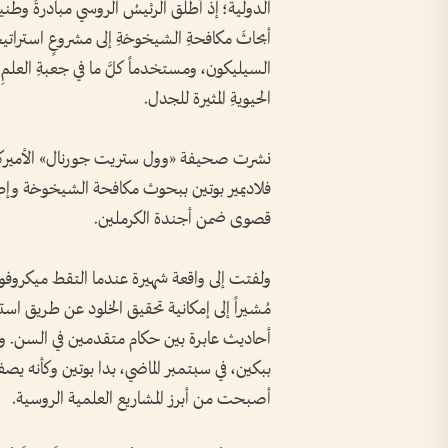
أبحاثَ مكافحةِ الشيخوخةِ إلى مشروعٍ استراتيج
السيليكون، ومستخدماً كلَّ ما في جعبةِ العلمِ
الحيويةِ المثيرة للجدل.
نشرت صحيفة «وول ستريت جورنال» الأميركية تق
فلاديمير بوتين ببحوث مكافحة الشيخوخة وإطالة
قصوى ضمن أجندة الكرملين.
ولفتت إلى واقعة شهيرة عندما التقط ميكروف
مُشيراً إلى إمكانية تحقيق الخلود عن طريق ا
أحاديث عابرة بين حكام متقدمين في السن. و
ببكين، في سبتمبر الماضي، بدا بوتين وكأنه يص
أصبحت من أبرز المشاريع العلمية الروسية.