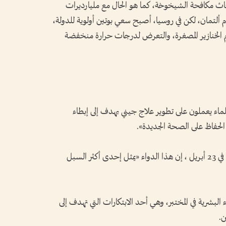
بأبحاث مكافحة الشيخوخة، كما هو الحال مع مليارديرات
لتمان، لكن في روسيا، أصبح سعي بوتين أولوية للدولة،
الخنازير المصغرة، والتعرض لدرجات حرارة منخفضة
لماء يعملون على تطوير علاج جيني يهدف إلى إبطاء
الحفاظ على الصحة الجديدة».
وقال نائب وزير العلوم، دينيس سيكيرينسكي، في 23 أبريل ، إن هذا الدواء «يمثل إحدى أكثر السبل
البشرية في المختبر، وهي أحد الابتكارات التي تهدف إلى
ن.