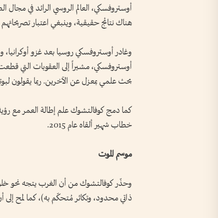
أوستروفسكي، العالم الروسي الرائد في مجال الطب
هناك نتائج حقيقية، وينبغي اعتبار تصريحاتهم 
وغادر أوستروفسكي روسيا بعد غزو أوكرانيا، و
أوستروفسكي، مشيراً إلى العقوبات التي قطع
بحث علمي بمعزل عن الآخرين. ربما يقولون لبو
كما دمج كوفالتشوك علم إطالة العمر مع رؤية 
خطاب شهير ألقاه عام 2015.
موسم الموت
وحذّر كوفالتشوك من أن الغرب يتجه نحو خلق
ذاتي محدود، وتكاثر مُتحكّم به)، كما لمح إلى أن 