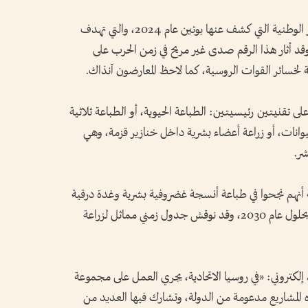
وتُعدّ هذه الجهود جزءاً من مبادرة إطالة العمر الوطنية التي كشف عنها بوتين عام 2024، والتي تهدف
لعقد، وقد أثار هذا الرقم صدى غير مريح في زمن الحرب على
لة لخسائر القوات الروسية، كما لاحظ المعارضون آنذاك.
على تقنيتين رئيسيتين: الطباعة الحيوية، أو الطباعة ثلاثية
حيوانات، أو زراعة أعضاء بشرية داخل خنازير قزمة، وهي
شر.
نهم نجحوا في طباعة أنسجة غضروفية بشرية وغدة درقية
لفأر، بهدف تحقيق استبدال الأعضاء البشرية بحلول عام 2030، وقد نوقش جدول زمني مماثل لزراعة
 إلكتروني: «في روسيا الاتحادية، يجري العمل على مجموعة
ه المشاريع مدعومة من الدولة، وتشارك فيها العديد من