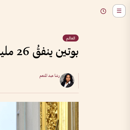
العالم
بوتين ينفقُ 26 ملياراً في رحلةِ الخلود
رشا عبد المنعم