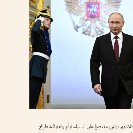
لاديمير بوتين مقتصرًا على السياسةِ أو رقعةِ الشطرنج