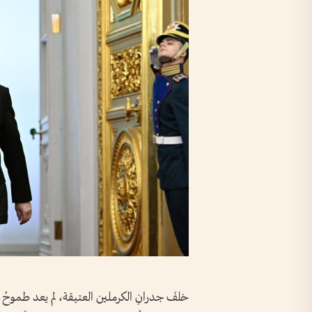
خلفَ جدرانِ الكرملين العتيقة، لم يعد طموحُ ف