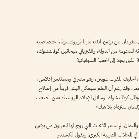
 مقربتان من بوتين:ابنته ماريا فورونتسوفا، اختصاصية
ة المدعومة من الدولة، والفيزيائي ميخائيل كوفالتشوك،
لذي يعود إلى الحقبة السوفياتية.
لحليف المقرب لبوتين، وهو مصرفي ومستثمر إعلامي،
لعمر، وقد زعم أن العلم سيمكن البشر قريباً من إصلاح
قال كوفالتشوك لوسائل الإعلام الروسية: «من الصعب
إنسان ستزداد بلا شك».
لتمان، لم تُسفر الأبحاث التي روج لها المقربون من بوتين
في المجلات الدولية الكبرى. ويقول ألكسندر