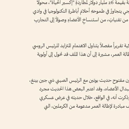
الدولية؛ إذ أطلق الرئيسُ الروسي مبادرةً وطنيةً بقيمة 26 مليار دولار لمطاردةِ "إكسير الحياة"، محولاً
ي يتجاوزُ في طموحهِ أحلامَ أباطرةِ التكنولوجيا في وادي
 من تقنياتٍ، من استنساخِ الأعضاءِ وصولاً إلى التجاربِ
ريراً مفصلاً يتناول الاهتمام المتزايد للرئيس الروسي
 العمر، مشيرة إلى أن هذا الملف قد تحول إلى أولوية
ون مفتوح حديث بوتين مع الرئيس الصيني شي جين بينغ،
ستبدال الأعضاء، وقد اعتبر البعض هذا الحديث مجرد
ذكرت أنه، في الواقع، خلال حديثه في عرض عسكري
ف مبادرة لإطالة العمر مدعومة من الكرملين، التي