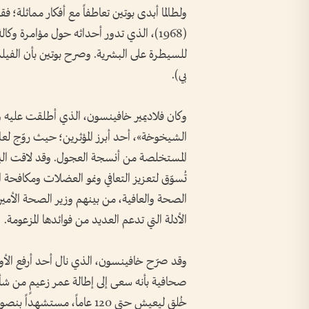
ولطالما أبدى بوتين تعاطفاً مع أفكار مماثلة؛ ف
(1968)، الذي تدور أحداثه حول مؤامرة وكال
للسيطرة على البشرية. وصرح بوتين بأن الفيلم 
بي).
وكان فلاديمير خافينسون، الذي أطلقت عليه و
الشيخوخة»، أحد أبرز المؤثرين؛ حيث روّج لع
المستخلصة من أنسجة العجول. وقد لاقت ال
تُسوّق لتعزيز التعافي ونمو العضلات ومكافحة
الصحة والعافية، من بينهم وزير الصحة الأم
الأدلة التي تدعم العديد من فوائدها المزعومة.
وقد صرّح خافينسون، الذي نال أحد أرفع الأوس
صحافية بأنه سعى إلى إطالة عمر زعيمٍ من شأن
خُلق ليعيش حتى 120 عاماً، مستشهداً بنصوص دينية.