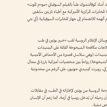
قد أشاد كوفالتشوك علناً بالفيلم السوفياتي «موسم الموت»
ة المخابرات المركزية الأميركية مع أطباء نازيين سابقين
ألهمه للانضمام إلى جهاز المخابرات السوفياتية (كي جي
سائل الإعلام الروسية لقب «خبير بوتين في طب
لاجات مكافحة الشيخوخة القائمة على الببتيدات
ببتيدات (وهي سلاسل قصيرة من الأحماض الأمينية
 الشيخوخة) رواجاً بين شخصيات أميركية بارزة في مجال
يركي، روبرت كينيدي جونيور، على الرغم من محدودية
مة الروسية من بوتين لإنجازاته في الطب، في مقابلات
 رحيله أن يُدخل روسيا في أزمة، كما زعم أن الإنسان