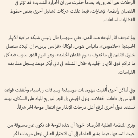
الرحلات غير الضرورية، بعدما حذرت من أن الحرارة الشديدة قد تؤثر في
القضبان وأنظمة الإشارات، فيما علّقت شركات تشغيل أخرى بعض خطوط
القطارات لساعات.
ولم تتوقف آثار الموجة عند المدن، ففي سويسرا قال رئيس شبكة مراقبة الأنهار
الجليدية «جلاموس»، ماتياس هوس، لوكالة «فرانس برس»، إن البلاد ستصل
بحلول الاثنين إلى ما يُعرف بـ«يوم فقدان الجليد»، وهو اليوم الذي يذوب فيه كل
ما تراكم فوق الأنهار الجليدية خلال الشتاء، في ثاني أبكر موعد يسجل منذ بدء
القياسات.
وفي أماكن أخرى أُلغيت مهرجانات موسيقية وسباقات رياضية، وخُففت قواعد
اللباس في قاعات الحفلات، ونزل الجيش في المجر لتوزيع المياه على السكان، بينما
تستعد دول أخرى لرفع أعلى درجات الإنذار مع انتقال موجة الحر شرقاً.
وترى المنظمة العالمية للأرصاد الجوية أن هذه الموجة قد تكون غير مسبوقة من
حيث اتساعها، فيما يشير العلماء إلى أن الاحترار العالمي يجعل موجات الحر