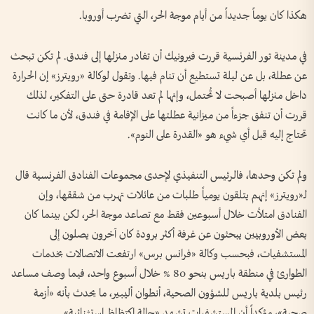
هكذا كان يوماً جديداً من أيام موجة الحر، التي تضرب أوروبا.
في مدينة تور الفرنسية قررت فيرونيك أن تغادر منزلها إلى فندق. لم تكن تبحث
عن عطلة، بل عن ليلة تستطيع أن تنام فيها. وتقول لوكالة «رويترز» إن الحرارة
داخل منزلها أصبحت لا تُحتمل، وإنها لم تعد قادرة حتى على التفكير، لذلك
قررت أن تنفق جزءاً من ميزانية عطلتها على الإقامة في فندق، لأن ما كانت
تحتاج إليه قبل أي شيء هو «القدرة على النوم».
ولم تكن وحدها، فالرئيس التنفيذي لإحدى مجموعات الفنادق الفرنسية قال
لـ«رويترز» إنهم يتلقون يومياً طلبات من عائلات تهرب من شققها، وإن
الفنادق امتلأت خلال أسبوعين فقط مع تصاعد موجة الحر، لكن بينما كان
بعض الأوروبيين يبحثون عن غرفة أكثر برودة كان آخرون يصلون إلى
المستشفيات، فبحسب وكالة «فرانس برس» ارتفعت الاتصالات بخدمات
الطوارئ في منطقة باريس بنحو 80 % خلال أسبوع واحد، فيما وصف مساعد
رئيس بلدية باريس للشؤون الصحية، أنطوان أليبير، ما يحدث بأنه «أزمة
صحية»، مؤكداً أن المستشفيات تشهد «حالة اكتظاظ استثنائية».