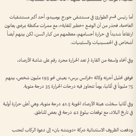
أما رئيس قسم الطوارئ في مستشفى جورج بومبيدو، أحد أكبر مستشفيات
العاصمة، فحذر من أن الوضع «خطير للغاية»، مع ممرات مكتظة بمرضى يعانون
ارتفاعاً شديداً في حرارة أجسامهم، معظمهم من كبار السن، لكن بينهم أيضاً
أشخاص في الخمسينيات والستينيات.
وفي أنحاء واسعة من القارة لم تعد الحرارة مجرد رقم على شاشة الأرصاد،
فوفق تحليل أجرته وكالة «فرانس برس» يعيش نحو 193 مليون شخص، بينهم
75 مليوناً في ألمانيا، يوماً تتجاوز فيه درجات الحرارة 35 درجة مئوية.
وفي ألمانيا سجّلت هيئة الأرصاد الجوية 41.5 درجة مئوية، وهي أعلى حرارة أولية
في تاريخ البلاد، مع توقعات ببلوغ 42 درجة في بعض المناطق.
ودفعت الظروف الاستثنائية شركة «دويتشه بان» إلى دعوة الركاب لتجنب