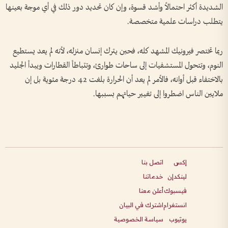
الشديدة أكثر احتمالاً وأشد قسوة، وإن كان تحديد دور ذلك في أي موجة بعينها
يتطلب دراسات علمية متخصصة.
ربما تختصر فيرونيك المشهد كله، فحين يترك إنسان منزله، لأنه لم يعد يستطيع
النوم، وتتحول المستشفيات إلى ساحات طوارئ، وتتباطأ القطارات ويبدأ الجليد
بالاختفاء قبل أوانه، فالأمر لم يعد أن الحرارة بلغت 42 درجة مئوية بل إن
ملايين الناس اضطروا إلى تغيير حياتهم بسببها.
إكس
اتصل بنا
لينكدإن
خدماتنا
فيسبوك
أعلن معنا
انستغرام
اشترك في البيان
يوتيوب
سياسة الخصوصية