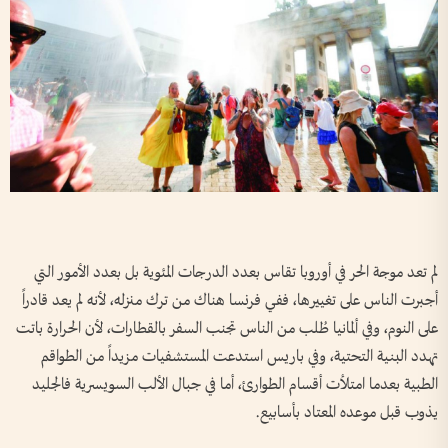
لم تعد موجة الحر في أوروبا تقاس بعدد الدرجات المئوية بل بعدد الأمور التي
أجبرت الناس على تغييرها، ففي فرنسا هناك من ترك منزله، لأنه لم يعد قادراً
على النوم، وفي ألمانيا طُلب من الناس تجنب السفر بالقطارات، لأن الحرارة باتت
تهدد البنية التحتية، وفي باريس استدعت المستشفيات مزيداً من الطواقم
الطبية بعدما امتلأت أقسام الطوارئ، أما في جبال الألب السويسرية فالجليد
يذوب قبل موعده المعتاد بأسابيع.