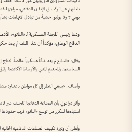
تأكيدات المسؤولين الأوروبيين على تماسك الحلف وق
بلدانهم عن الركب في الإنفاق الدفاعي، مواجهة غضب 
يومي 7 و8 يوليو، خشيةً من تبادل الاتهامات بشأن مستويات الإنفاق.
ودعا رئيس اللجنة العسكرية لـ «الناتو»، الأدمي
الدفاع الوطني، مؤكداً أن هذا الملف لم يعد حك
وقال: «الدفاع لم يعد شأناً عسكرياً خالصاً، نحتاج 
السياسيين والمجتمع المدني والأوساط الأكاديمية وا
وأضاف: «ينبغي النظر إلى كل مواطن باعتباره مشارك
وأقر دراغوني بأن الصناعة الدفاعية للحلف غير قاد
استياءها المتكرر من توسع «الناتو» قرب حدودها ال
وأعلن أن وتيرة تكييف الصناعات الدفاعية الحالية ل