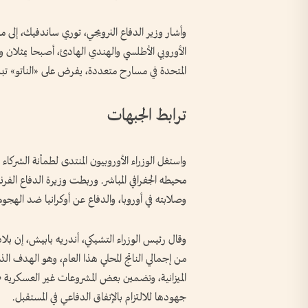
وأشار وزير الدفاع النرويجي، توري ساندفيك، إلى مش
الأوروبي الأطلسي والهندي الهادئ، أصبحا يمثلان و
المتحدة في مسارح متعددة، يفرض على «الناتو» تبنّي
ترابط الجبهات
واستغل الوزراء الأوروبيون المنتدى لطمأنة الشركاء 
محيطه الجغرافي المباشر. وربطت وزيرة الدفاع الفر
وصلابته في أوروبا، والدفاع عن أوكرانيا ضد الهجوم
الميزانية، وتضمين بعض المشروعات غير العسكرية
جهودها للالتزام بالإنفاق الدفاعي في المستقبل.