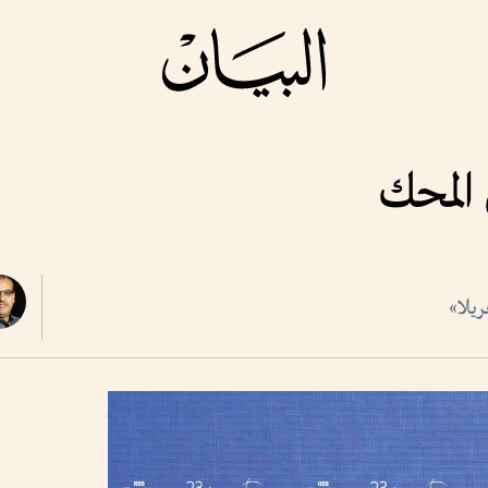
 المحك
يلا»