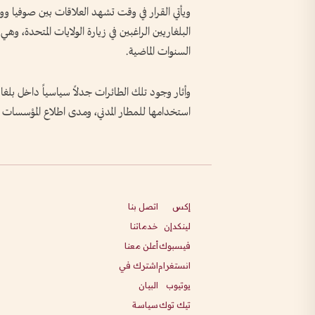
ويأتي القرار في وقت تشهد العلاقات بين صوفيا 
البلغاريين الراغبين في زيارة الولايات المتحدة،
السنوات الماضية.
وأثار وجود تلك الطائرات جدلاً سياسياً داخل بلغا
استخدامها للمطار المدني، ومدى اطلاع المؤسسات ا
إكس
اتصل بنا
لينكدإن
خدماتنا
فيسبوك
أعلن معنا
انستغرام
اشترك في
يوتيوب
البيان
تيك توك
سياسة