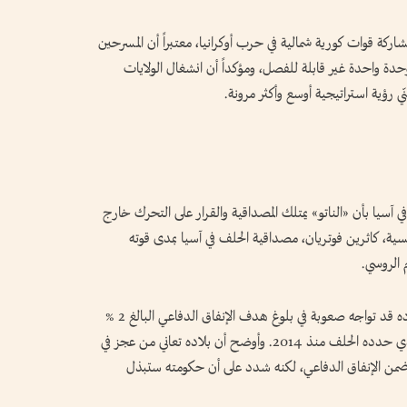
اركة قوات كورية شمالية في حرب أوكرانيا، معتبراً أن المسرحين
حدة واحدة غير قابلة للفصل، ومؤكداً أن انشغال الولايات
 رؤية استراتيجية أوسع وأكثر مرونة.
في آسيا بأن «الناتو» يمتلك المصداقية والقرار على التحرك خارج
نسية، كاثرين فوتريان، مصداقية الحلف في آسيا بمدى قوته
 الروسي.
وقال رئيس الوزراء التشيكي، أندريه بابيش، إن بلاده قد تواجه صعوبة في بلوغ هدف الإنفاق الدفاعي البالغ 2 %
من إجمالي الناتج المحلي هذا العام، وهو الهدف الذي حدده الحلف منذ 2014. وأوضح أن بلاده تعاني من عجز في
 ضمن الإنفاق الدفاعي، لكنه شدد على أن حكومته ستبذل