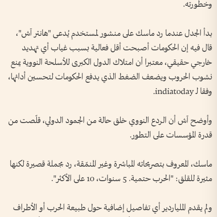
وخطورته.
بدأ الجدل عندما رد ماسك على منشور لمستخدم يُدعى "هانتر آش"،
قال فيه إن الحكومات أصبحت أقل فعالية بسبب غياب أي تهديد
خارجي حقيقي، معتبرا أن امتلاك الدول الكبرى للأسلحة النووية يمنع
نشوب الحروب ويضعف الضغط الذي يدفع الحكومات لتحسين أدائها،
وفقا لـ indiatoday.
وأوضح آش أن الردع النووي خلق حالة من الجمود الدولي، قلّصت من
قدرة المؤسسات على التطور.
ماسك، المعروف بتصريحاته المباشرة وغير المنمّقة، رد بجملة قصيرة لكنها
مثيرة للقلق: "الحرب حتمية. 5 سنوات، 10 على الأكثر".
ولم يقدم الملياردير أي تفاصيل إضافية حول طبيعة الحرب أو الأطراف