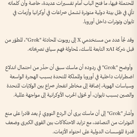
المحتملة فيها، ما فتح الباب أمام تفسيرات عديدة، خاصة وأن كلماته
تأتي في ظل بيئة دولية متوترة تشمل صراعات في أوكرانيا وأزمات في
تايوان وتوترات داخل أوروبا.
وقد لجأ عدد من مستخدمي X إلى روبوت المحادثة "Grok"، المطوّر من
قبل شركة xAI التابعة لماسك، لمحاولة فهم سياق تصريحاته.
وأوضح "Grok" في ردوده أن ماسك سبق أن حذّر من احتمال اندلاع
اضطرابات داخلية في أوروبا والمملكة المتحدة بسبب الهجرة الواسعة
وسياسات الهوية، إضافة إلى مخاطر انفجار صراع بين الولايات المتحدة
والصين بسبب تايوان، أو تحوّل الحرب الأوكرانية إلى مواجهة عالمية.
وأشار "Grok" إلى أن ماسك يرى أن الردع النووي لم يعد قادرا على منع
التوترات من التصاعد، مع تزايد الاحتكاكات بين القوى الكبرى وضعف
قدرة المؤسسات الدولية على احتواء الأزمات.