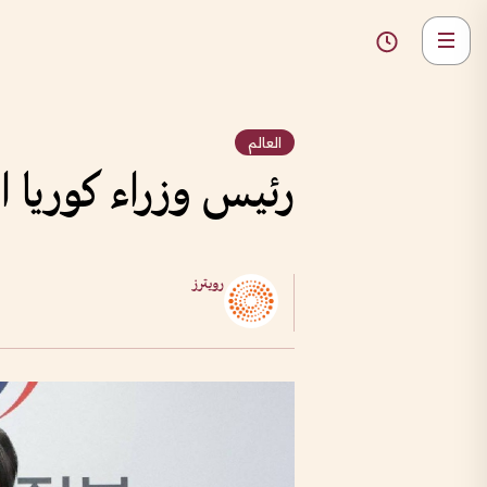
العالم
رئيس وزراء كوريا 
رويترز