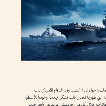
ماسية حول العالم، كشف وزير الدفاع الأمريكي بيت
لتي طوّرتها الصين باتت تشكّل تهديداً وجودياً للأسطول
البحري الأمريكي، وقادرة على شلّ حاملات الطائرات خلال أقل من 20 دقيقة، ما يفرض واقعاً جديداً