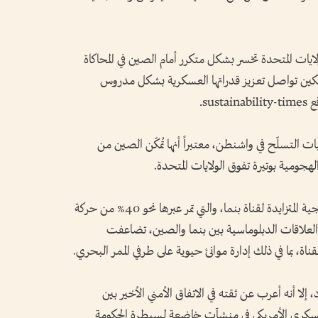
يات المتحدة تخسر بشكل متكرر أمام الصين في المحاكاة
 أن بكين تواصل تعزيز قدراتها العسكرية بشكل مدروس
su.
ات التسلّح في واشنطن، معتبراً أنها تُمكّن الصين من
لهجومية بوتيرة تفوق الولايات المتحدة.
سلّط هيغسيث الضوء على الأهمية الاستراتيجية المتزايدة لقناة بنما، والتي تمر عبرها نحو 40% من حركة
ر العلاقات الدبلوماسية بين بنما والصين، تضاعفت
ناة، بما في ذلك إدارة موانئ حيوية على طرفي الممر البحري.
إلا أنه أعرب عن ثقته في الاتفاق الأمني الأخير بين
لعسكري الأمريكي في منشآت خاضعة لسيطرة الحكومة