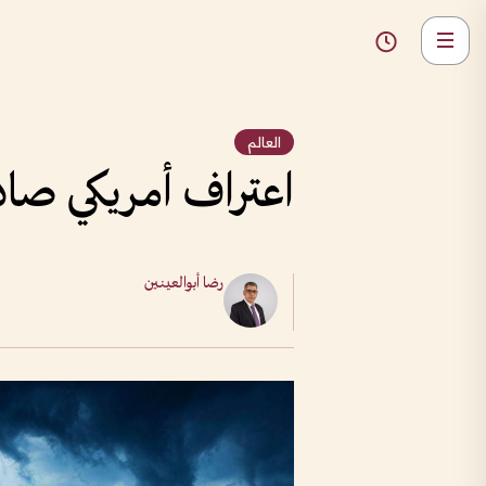
العالم
اعتراف أمريكي صادم..
رضا أبوالعينين