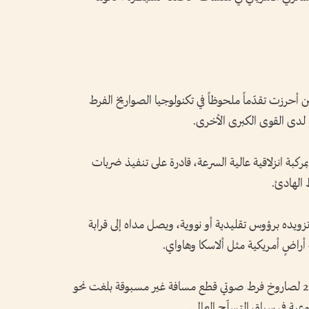
ين أحرزت تقدّماً ملحوظاً في تكنولوجيا الصواريخ الفرط
 لدى القوى الكبرى الأخرى.
 الأسلحة الصاروخ DF-17 المزود بمركبة انزلاقية عالية السرعة، قادرة على تنفيذ ضربات
 الهادئ.
روخ DF-27، الذي يمكن تزويده برؤوس تقليدية أو نووية، ويصل مداه إلى قرابة
وتجدر الإشارة إلى تجربة أجرتها الصين عام 2021 لصاروخ فرط صوتي قطع مسافة غير مسبوقة بلغت نحو