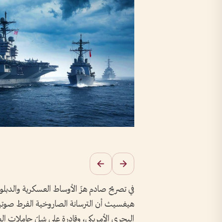
في تصريح صادم هزّ الأوساط العسكرية والدبلو
هيغسيث أن الترسانة الصاروخية الفرط صوتية ا