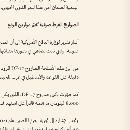
البنمية لضمان أمن هذا الممر الدولي الحيوي.
الصواريخ الفرط صوتية تُغيّر موازين الردع
أشار تقرير لوزارة الدفاع الأمريكية إلى أن الص
صوتية، والتي باتت تضاهي في تطورها مثيلاتها
من أبرز هذه
دقيقة على القواعد والأساطيل في غرب المحيط
كما طوّرت بكين صا
8,000 كيلومتر، ما يجعله قادراً على استهداف أراضٍ أمريكية مثل ألاسكا وهاواي.
40 ألف كيلومتر، في تطور اعتبره الخبراء نقلة نوعية في سباق التسلّح العالمي.