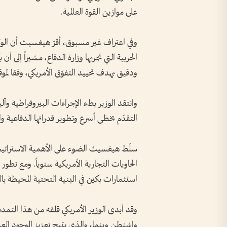
على موازين القوة العالمية.
وفي اعتراف غير مسبوق، أقرّ هيغسيث أن الولا
الحربية التي تجريها وزارة الدفاع، مشيراً إلى
ودقيق بهدف تحييد التفوّق الأمريكي، وفقا لموقع stainability-times
وانتقد الوزير بطء الإجراءات البيروقراطية وآلي
التقدّم بخطى أسرع وتطوير قدراتها الدفاعية وا
الحاويات التجارية الأمريكية سنوياً. ومع تطو
استثمارات بكين في البنية التحتية المحيطة بالق
وقد أبدى الوزير الأمريكي قلقه من هذا التمدد، 
واشنطن وبنما، والذي يتيح تعزيز الوجود ا